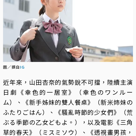
圖／擷自
IG
近年來，山田杏奈的氣勢銳不可擋，陸續主演
日劇《幸色的一居室》（幸色のワンルー
ム）、《新手姊妹的雙人餐桌》（新米姉妹の
ふたりごはん）、《騷亂時節的少女們》（荒
ぶる季節の乙女どもよ。），以及電影《三角
草的春天》（ミスミソウ）、《透視畫男孩，