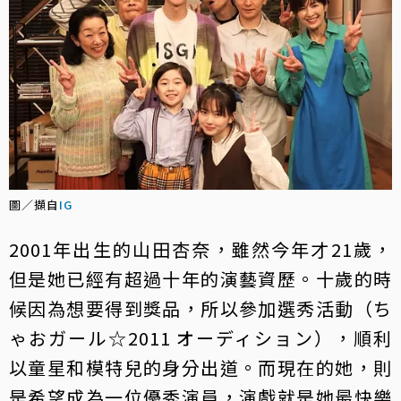
圖／擷自
IG
2001年出生的山田杏奈，雖然今年才21歲，
但是她已經有超過十年的演藝資歷。十歲的時
候因為想要得到獎品，所以參加選秀活動（ち
ゃおガール☆2011 オーディション），順利
以童星和模特兒的身分出道。而現在的她，則
是希望成為一位優秀演員，演戲就是她最快樂