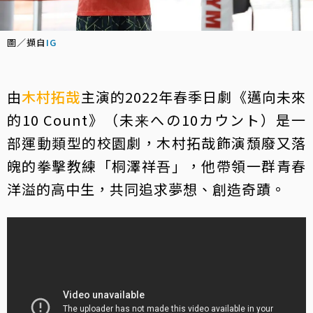
圖／擷自
IG
由
木村拓哉
主演的2022年春季日劇《邁向未來
的10 Count》（未来への10カウント）是一
部運動類型的校園劇，木村拓哉飾演頹廢又落
魄的拳擊教練「桐澤祥吾」，他帶領一群青春
洋溢的高中生，共同追求夢想、創造奇蹟。