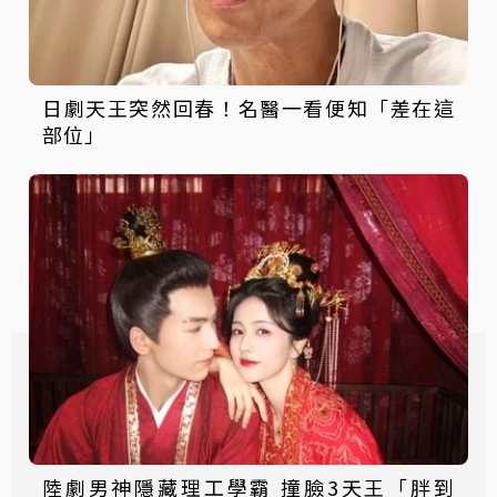
日劇天王突然回春！名醫一看便知「差在這
部位」
陸劇男神隱藏理工學霸 撞臉3天王「胖到