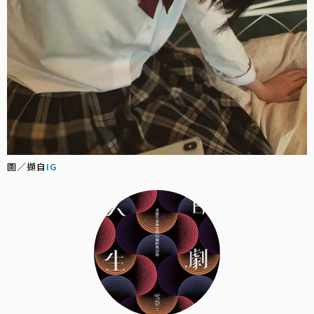
圖／擷自
IG