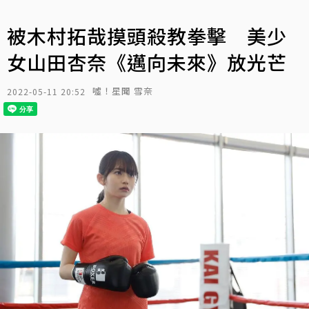
被木村拓哉摸頭殺教拳擊 美少
女山田杏奈《邁向未來》放光芒
噓！星聞 雪奈
2022-05-11 20:52