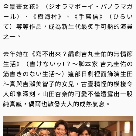
全景畫女孩》（ジオラマボーイ・パノラマガ
ール）、《樹海村》、《手寫信》（ひらい
て）等等作品，成為新生代最炙手可熱的演員
之一。
去年她在《寫不出來？編劇吉丸圭佑的無情節
生活》（書けないッ!？～脚本家 吉丸圭佑の
筋書きのない生活～）這部日劇裡面飾演生田
斗真與吉瀨美智子的女兒，古靈精怪的模樣令
人印象深刻。山田杏奈的可愛不僅透露出一股
純真感，偶爾也散發大人的成熟氣息。