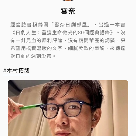
雪奈
經營臉書粉絲團「雪奈日劇部屋」，出過一本書
《日劇人生：重獲生命微光的80個經典語錄》。沒
有一針見血的犀利評論、沒有精闢華麗的詞藻，只
希望用樸實溫暖的文字、細膩柔軟的筆觸，來傳達
對日劇的深刻愛意。
#木村拓哉