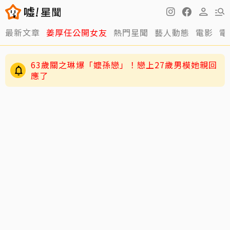
最新文章
姜厚任公開女友
熱門星聞
藝人動態
電影
電
逸祥結婚到現在都還沒開機！老婆紫布爾羞曝背
後原因
63歲關之琳爆「嬤孫戀」！戀上27歲男模她親回
應了