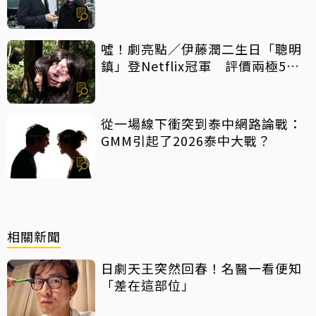
噓！劇亮點／伊藤潤二生日「聰明
鎮」登Netflix冠軍 評價兩極5大
特點一次看
從一場線下衝突到泰中網路論戰：
GMM引起了2026泰中大戰？
相關新聞
日劇天王突然回春！名醫一看便知
「差在這部位」