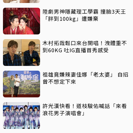
陸劇男神隱藏理工學霸 撞臉3天王
「胖到100kg」遭嫌棄
木村拓哉鬆口來台開唱！洩體重不
到60KG 吐IG直播首秀感受
祖雄竟嫌辣妻佳娜「老太婆」 自招
曾不想定下來
許光漢快看！道枝駿佑喊話「來看
浪花男子演唱會」