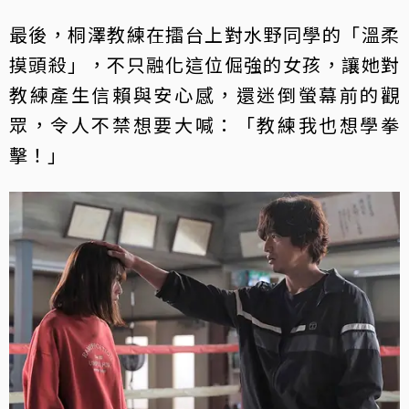
最後，桐澤教練在擂台上對水野同學的「溫柔
摸頭殺」，不只融化這位倔強的女孩，讓她對
教練產生信賴與安心感，還迷倒螢幕前的觀
眾，令人不禁想要大喊：「教練我也想學拳
擊！」