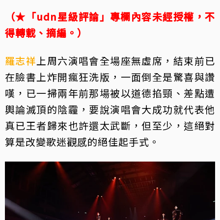
（★「udn星級評論」專欄內容未經授權，不
得轉載、摘編。）
羅志祥
上周六演唱會全場座無虛席，結束前已
在臉書上炸開瘋狂洗版，一面倒全是驚喜與讚
嘆，已一掃兩年前那場被以道德掐頸、差點遭
輿論滅頂的陰霾，要說演唱會大成功就代表他
真已王者歸來也許還太武斷，但至少，這絕對
算是改變歌迷觀感的絕佳起手式。