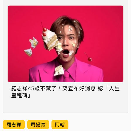
羅志祥45歲不藏了！突宣布好消息 認「人生
里程碑」
羅志祥
周揚青
阿翰