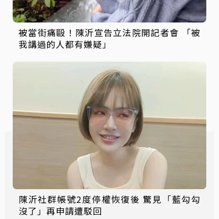
被當街痛毆！陳沂宣告立法院開記者會 「被
我講過的人都有嫌疑」
陳沂社群帳號2度停權恢復後 驚見「藍勾勾
沒了」再申請遭駁回