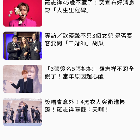
羅志祥45歲不藏了！突宣布好消息
認「人生里程碑」
專訪／歐漢聲不只3個女兒 是否宴
客要問「二婚師」胡瓜
「3張簽名5張抱抱」羅志祥不忍全
說了！當年原因超心酸
簽唱會意外！4黑衣人突衝進帳
篷！羅志祥嚇傻：天啊！