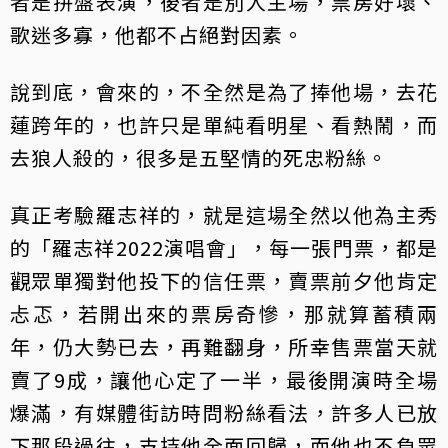
者是拼盤表演，後者是別人主場，票房好壞、
歌迷多寡，他都不占絕對因素。
說到底，會來的，不全然是為了捧他場，去花
蓮跨年的，也許只是單純看明星、看熱鬧，而
去狼人殺的，很多是五堅情的死忠粉絲。
真正考驗羅志祥的，就是這場全然以他為主秀
的「羅志祥2022演唱會」，每一張門票，都是
觀眾單獨對他投下的信任票，賣票前夕他肯定
忐忑，若開出來的票房奇慘，那就算蓄積兩
年，仍大勢已去，再難翻身，所幸售票當天就
賣了9成，讓他心定了一半，最後開演時全場
爆滿，有媒體街訪時問粉絲看法，許多人已放
下那段過往，支持他全面回歸，而他也不負眾