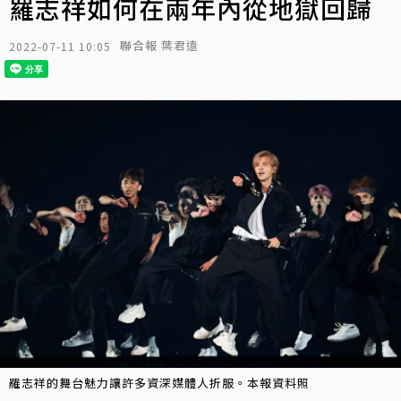
羅志祥如何在兩年內從地獄回歸
聯合報 葉君遠
2022-07-11 10:05
羅志祥的舞台魅力讓許多資深媒體人折服。本報資料照