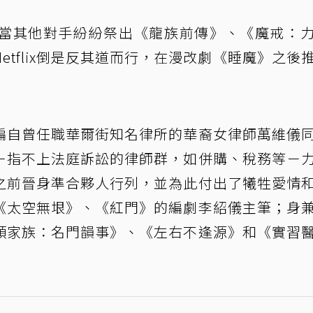
當其他對手紛紛祭出《龍族前傳》、《魔戒：
tflix倒是反其道而行，在漫改劇《睡魔》之後
編自曾任職華爾街知名律所的華裔女律師萬維儀
－指不上法庭訴訟的律師群，如併購、稅務等－
之前晉身準合夥人行列，並為此付出了犧牲愛情
《太空無垠》、《紅門》的編劇李紹儀主筆；身
頓家族：名門韻事》、《左右不逢源》和《實習
。