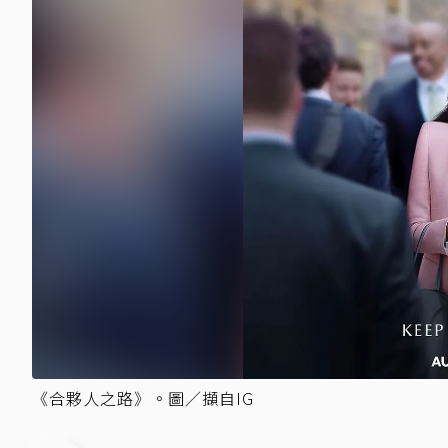
《合夥人之路》。圖／擷自IG