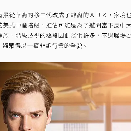
背景從華裔的移二代改成了韓裔的ＡＢＫ，家境
的美式中產階級，推估可能是為了避開當下反中
種族、階級歧視的橋段因此淡化許多，不過職場
，觀眾得以一窺非訴行業的全貌。