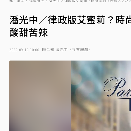
噓！星聞
娛樂有評
潘光中／律政版艾蜜莉？時尚美劇《合夥人之路》
潘光中／律政版艾蜜莉？時
酸甜苦辣
聯合報 潘光中（專業編劇）
2022-09-10 10:00