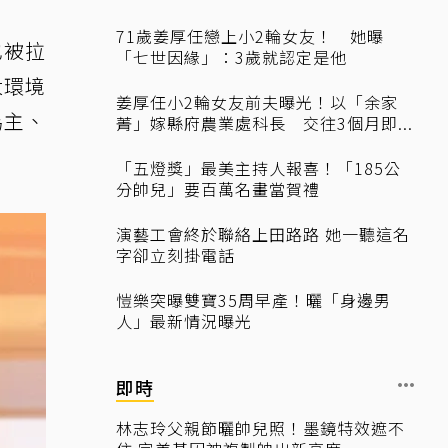
71歲姜厚任戀上小2輪女友！ 她曝
也被拉
「七世因緣」：3歲就認定是他
大環境
姜厚任小2輪女友前夫曝光！以「余家
為主、
菁」嫁縣府農業處科長 交往3個月即...
「五燈獎」最美主持人報喜！「185公
分帥兒」要百萬名畫當賀禮
演藝工會終於聯絡上田路路 她一聽這名
字卻立刻掛電話
愷樂突曝雙寶35周早產！曬「身邊男
人」最新情況曝光
即時
林志玲父親節曬帥兒照！墨鏡特效遮不