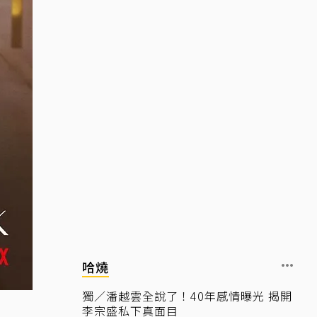
哈燒
獨／潘越雲全說了！40年感情曝光 揭開
李宗盛私下真面目