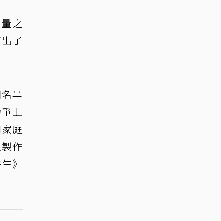
力量之
推出了
同名半
力爭上
和家庭
兼製作
醫生》