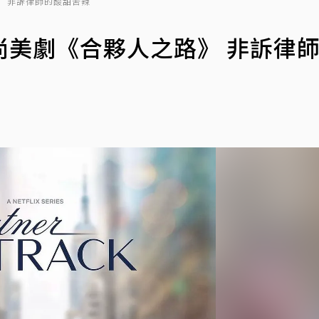
 非訴律師的酸甜苦辣
尚美劇《合夥人之路》 非訴律