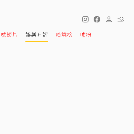
噓短片
娛樂有評
哈燒榜
噓粉