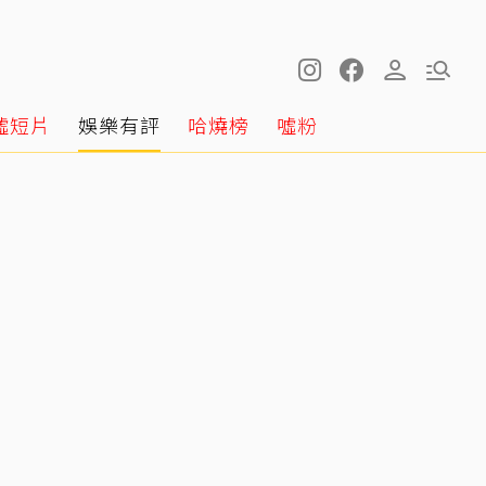
噓短片
娛樂有評
哈燒榜
噓粉