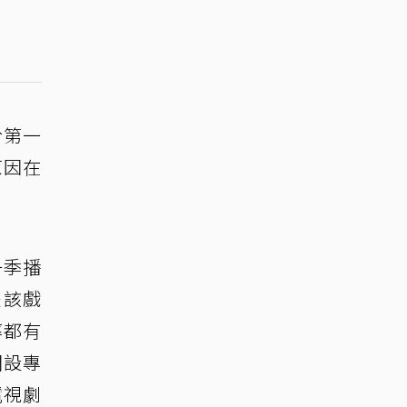
於第一
原因在
一季播
是該戲
率都有
開設專
電視劇