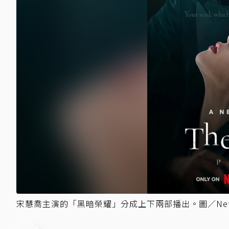
宋慧喬主演的「黑暗榮耀」分成上下兩部播出。圖／Netf