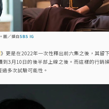
出。圖／擷自
SBS IG
耀
》更是在2022年一次性釋出前六集之後，其留
續到3月10日的後半部上線之後。而這樣的行銷
經過多次試驗可能性。