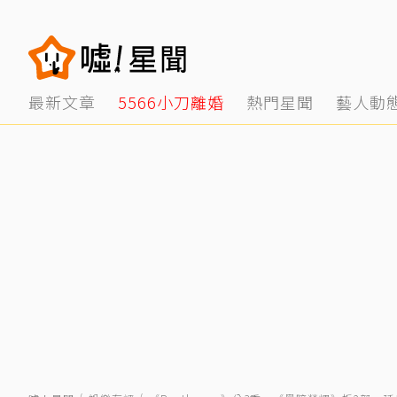
最新文章
5566小刀離婚
熱門星聞
藝人動