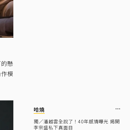
下的懸
操作模
哈燒
獨／潘越雲全說了！40年感情曝光 揭開
李宗盛私下真面目