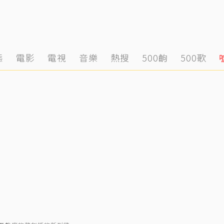
態
電影
電視
音樂
熱搜
500齣
500歌