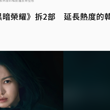
 延長熱度的韓劇播放新型態
、《黑暗榮耀》拆2部 延長熱度的