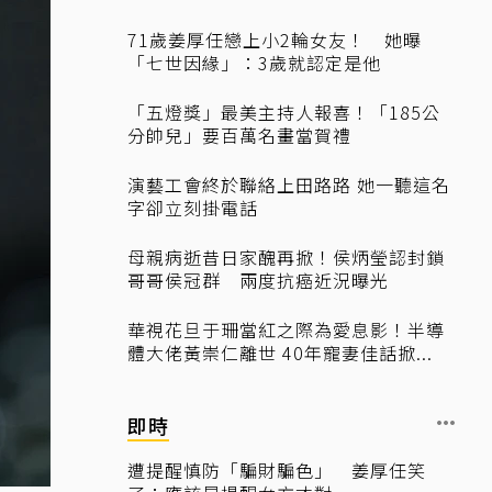
71歲姜厚任戀上小2輪女友！ 她曝
「七世因緣」：3歲就認定是他
「五燈獎」最美主持人報喜！「185公
分帥兒」要百萬名畫當賀禮
演藝工會終於聯絡上田路路 她一聽這名
字卻立刻掛電話
母親病逝昔日家醜再掀！侯炳瑩認封鎖
哥哥侯冠群 兩度抗癌近況曝光
華視花旦于珊當紅之際為愛息影！半導
體大佬黃崇仁離世 40年寵妻佳話掀...
即時
遭提醒慎防「騙財騙色」 姜厚任笑