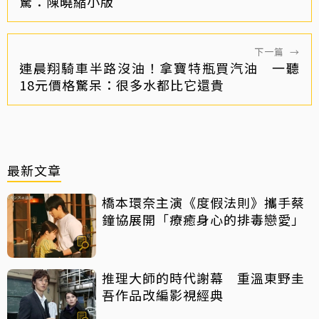
驚：陳曉縮小版
下一篇
→
連晨翔騎車半路沒油！拿寶特瓶買汽油 一聽
18元價格驚呆：很多水都比它還貴
最新文章
橋本環奈主演《度假法則》攜手蔡
鐘協展開「療癒身心的排毒戀愛」
推理大師的時代謝幕 重溫東野圭
吾作品改編影視經典