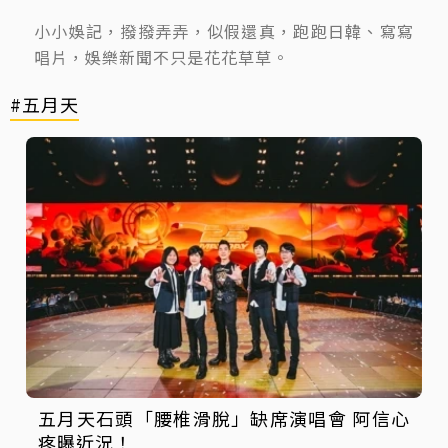
小小娛記，撥撥弄弄，似假還真，跑跑日韓、寫寫
唱片，娛樂新聞不只是花花草草。
#五月天
五月天石頭「腰椎滑脫」缺席演唱會 阿信心
疼曝近況！