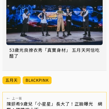
53歲光良撩衣秀「真實身材」 五月天阿信吃
醋了
五月天
BLACKPINK
←
上一篇
陳妍希9歲兒「小星星」長大了！正臉曝光 網