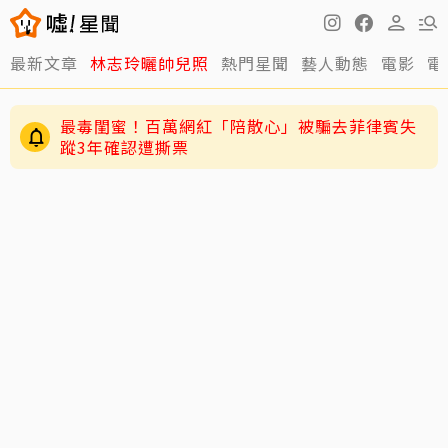
最新文章
林志玲曬帥兒照
熱門星聞
藝人動態
電影
電
最毒閨蜜！百萬網紅「陪散心」被騙去菲律賓失
蹤3年確認遭撕票