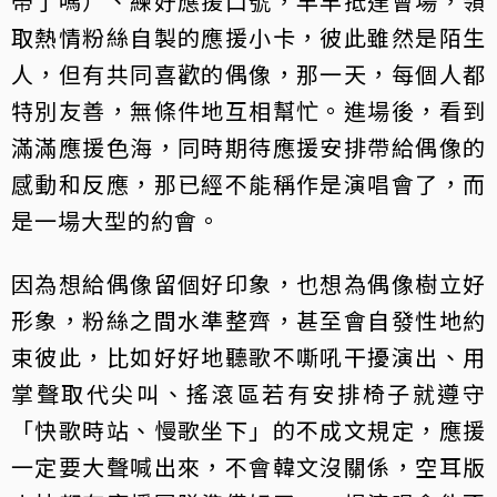
帶了嗎）、練好應援口號，早早抵達會場，領
取熱情粉絲自製的應援小卡，彼此雖然是陌生
人，但有共同喜歡的偶像，那一天，每個人都
特別友善，無條件地互相幫忙。進場後，看到
滿滿應援色海，同時期待應援安排帶給偶像的
感動和反應，那已經不能稱作是演唱會了，而
是一場大型的約會。
因為想給偶像留個好印象，也想為偶像樹立好
形象，粉絲之間水準整齊，甚至會自發性地約
束彼此，比如好好地聽歌不嘶吼干擾演出、用
掌聲取代尖叫、搖滾區若有安排椅子就遵守
「快歌時站、慢歌坐下」的不成文規定，應援
一定要大聲喊出來，不會韓文沒關係，空耳版