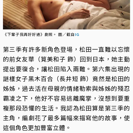
《下輩子我再好好過》劇照。 圖／截自
IG
第三季有許多新角色登場，松田一直難以忘懷
的前女友華（筧美和子 飾）回到日本，她主動
提出要復合，讓松田陷入兩難。第六集出現的
謎樣女子黑木百合（長井短 飾）竟然是松田的
姊姊，過去活在母親的情緒勒索與姊姊的殘忍
霸凌之下，他好不容易逃離魔掌，沒想到要重
複那段恐懼的生活。我認為松田算是第三季的
主角，編劇花了最多篇幅來描寫他的故事，使
這個角色更加豐富立體。