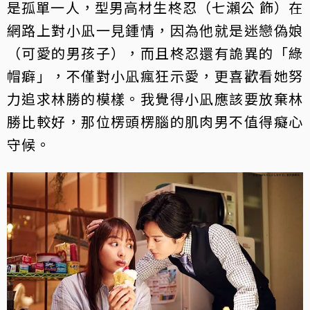
是孤單一人，型男高材生柊忍（七瀨公 飾）在
網路上對小凪一見鍾情，因為他就是迷戀偽娘
（可愛的男孩子），而且柊忍還有詭異的「綠
帽癖」，不僅對小凪瘋狂示愛，更喜歡看她努
力追求林勝的模樣。我覺得小凪應該要放棄林
勝比較好，那位楞頭楞腦的肌肉男不值得癡心
守候。