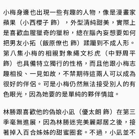
小梅身邊也出現一些有趣的人物，像是漫畫家
蘋果（小西櫻子 飾），外型清純甜美，實際上
是喜歡血腥獵奇的獵粉，總在腦內妄想要如何
把男友小拓（飯原僚也 飾）蹂躪到不成人形。
第八集小梅的相親對象繩文杉虎（中野周平
飾）也具備特立獨行的性格，而且他跟小梅志
趣相投、一見如故，不禁期待這兩人可以成為
很好的伴侶。可是小梅仍然無法接受別人的有
色眼光，因為她要的是單純的夥伴情誼。
林勝跟喜歡他的偽娘小凪（優太朗 飾）在第三
季毫無進展，因為林勝迷完美麗鄰居之後，接
著掉入百合姊姊的甜蜜圈套。不過，小凪並不