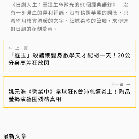
《日劇人生：重獲生命微光的80個經典語錄》。沒
有一針見血的犀利評論、沒有精闢華麗的詞藻，只
希望用樸實溫暖的文字、細膩柔軟的筆觸，來傳達
對日劇的深刻愛意。
←
上一篇
「逐玉」殺豬娘變身數學天才配胡一天！20公
分身高差狂放閃
下一篇
→
姚元浩《營業中》拿球狂K曾沛慈遭炎上！陶晶
瑩揭演藝圈殘酷真相
最新文章