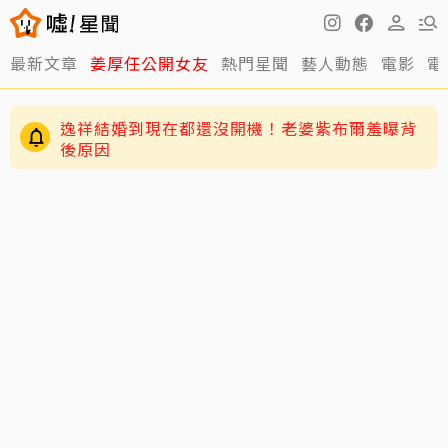
最新文章
姜厚任公開女友
熱門星聞
藝人動態
電影
電
逸祥結婚到現在都還沒開機！老婆紫布爾羞曝背
後原因
63歲關之琳爆「嬤孫戀」！戀上27歲男模她親回
應了