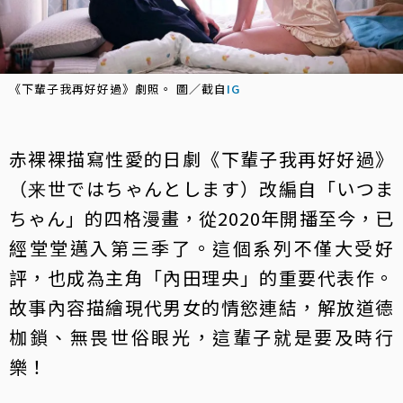
《下輩子我再好好過》劇照。 圖／截自
IG
赤裸裸描寫性愛的日劇《下輩子我再好好過》
（来世ではちゃんとします）改編自「いつま
ちゃん」的四格漫畫，從2020年開播至今，已
經堂堂邁入第三季了。這個系列不僅大受好
評，也成為主角「內田理央」的重要代表作。
故事內容描繪現代男女的情慾連結，解放道德
枷鎖、無畏世俗眼光，這輩子就是要及時行
樂！