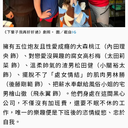
《下輩子我再好好過》劇照。 圖／截自
IG
擁有五位炮友且性愛成癮的大森桃江（內田理
央 飾）、對戀愛沒興趣的腐女高杉梅（太田莉
菜 飾）、溫柔帥氣的渣男松田健（小關裕太
飾）、擺脫不了「處女情結」的肌肉男林勝
（後藤剛範 飾）、把薪水奉獻給風俗小姐的宅
男檜山徹（飛永翼 飾）。他們身處在這間黑心
公司，不僅沒有加班費，還要不眠不休的工
作，唯一的樂趣便是下班後的恣情縱慾、忠於
自我。