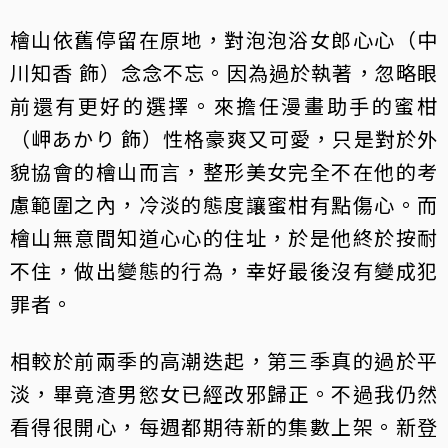
檜山依舊停留在原地，對泡泡浴女郎心心（中
川知香 飾）念念不忘。因為過於執著，忽略眼
前還有更好的選擇。來擔任漫畫助手的蜜柑
（岬あかり 飾）性格豪爽又可愛，只是對於外
貌協會的檜山而言，整形美女完全不在他的考
慮範圍之內，冷淡的態度讓蜜柑有點傷心。而
檜山無意間知道心心的住址，於是他終於按耐
不住，做出變態的行為，幸好最後沒有變成犯
罪者。
相較於前兩季的高潮迭起，第三季真的過於平
淡，畢竟渣男慾女已經改邪歸正。不過我仍然
看得很開心，每週都期待新的集數上架。新登