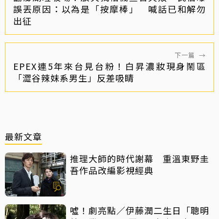
誤丟原因：以為是「按摩棒」 喊話已和解勿
出征
下一篇
→
EPEX連5年來台見台粉！白昇濃妝現身鬧區
「澀谷辣妹系男生」反差吸睛
最新文章
推理大師的時代謝幕 重溫東野圭
吾作品改編影視經典
噓！劇亮點／伊藤潤二生日「聰明