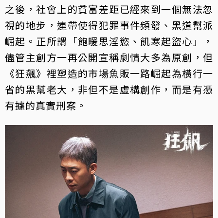
之後，社會上的貧富差距已經來到一個無法忽
視的地步，連帶使得犯罪事件頻發、黑道幫派
崛起。正所謂「飽暖思淫慾、飢寒起盜心」，
儘管主創方一再公開宣稱劇情大多為原創，但
《狂飆》裡塑造的市場魚販一路崛起為橫行一
省的黑幫老大，非但不是虛構創作，而是有憑
有據的真實刑案。