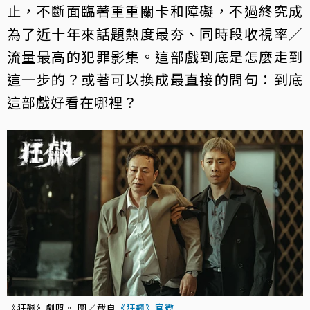
止，不斷面臨著重重關卡和障礙，不過終究成
為了近十年來話題熱度最夯、同時段收視率／
流量最高的犯罪影集。這部戲到底是怎麼走到
這一步的？或著可以換成最直接的問句：到底
這部戲好看在哪裡？
《狂飆》劇照。 圖／截自
《狂飆》官微