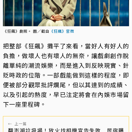
《狂飆》劇照。 圖／截自
《狂飆》官微
把整部《狂飆》攤平了來看，當好人有好人的
負擔，做壞人也有壞人的無奈，讓戲劇創作脫
離單純的潮流娛樂，而是進入到反映現實、針
貶時政的位階。一部戲能做到這樣的程度，即
便被部分觀眾批評爛尾，但以其達到的成績、
以及引起的熱度，早已注定將會在內娛市場留
下一座里程碑。
←
上一篇
翻澎湖垃圾場！放火找相機宣告失敗 民宿曝