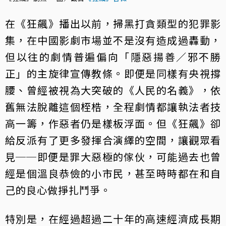
在《狂飆》播出以前，掃黑打貪類型的犯罪影
集，在中國影劇市場並不是沒有造成過轟動，
但以往的劇情普遍偏向「隱惡揚善／邪不勝
正」的主旋律宣傳教條。即便是同樣有央視撐
腰、曾經被視為大突破的《人民的名義》，依
舊無法脫離這個桎梏，全程劇情都讓執法者技
高一籌，作惡者仍是樣板浮面。但《狂飆》卻
給反派有了更多發揮合演繹的空間，讓觀眾看
見──即便是罪大惡極的傢伙，可能過去也曾
經是個溫良恭儉的小市民，甚至時時都在和自
己的良心做掙扎鬥爭。
特別是，在經過超過二十年的高速經濟成長期