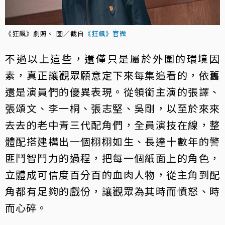
《狂飆》劇照。 圖／截自
《狂飆》官微
不過以上這些，還僅只是屬於外圍的環境因
素，真正讓觀眾願意定下來每集追看的，依舊
還是演員們的優異表現。從領銜主演的張譯、
張頌文、李一桐、張志堅、吳剛，以至於來來
去去的老中青三代配角們，全員演技在線，整
體配搭建構出一個栩栩如生、長達十數年的警
匪鬥智鬥力的過程，把每一個紙面上的角色，
立體成可信度百分百的血肉人物，從主角到配
角都有足夠的戲份，讓觀眾為其時而憤怒、時
而心碎。