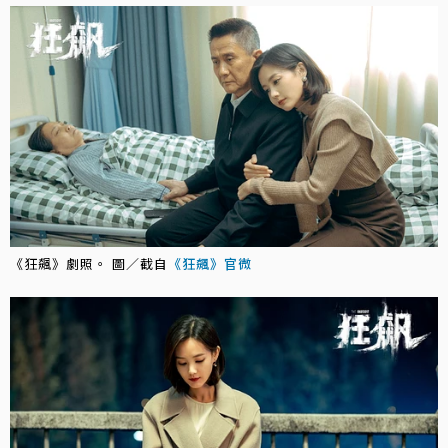
《狂飆》劇照。 圖／截自
《狂飆》官微