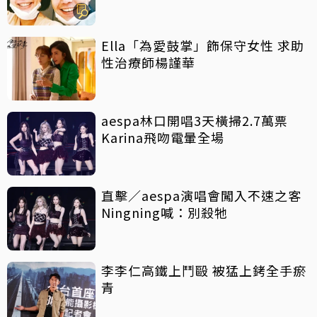
Ella「為愛鼓掌」飾保守女性 求助
性治療師楊謹華
aespa林口開唱3天橫掃2.7萬票
Karina飛吻電暈全場
直擊／aespa演唱會闖入不速之客
Ningning喊：別殺牠
李李仁高鐵上鬥毆 被猛上銬全手瘀
青