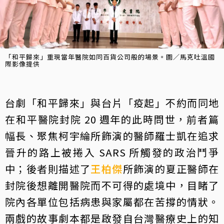
「和平歸來」重現當年醫院如同百貨公司般的場景。圖／馬克吐溫國
際影像提供
台劇「和平歸來」與台片「疫起」不約而同地
在和平醫院封院 20 週年的此時問世，前者篇
幅長、聚焦柯宇綸所飾演的醫師羅士凱在追求
晉升的路上被捲入 SARS 所觸發的政治鬥爭
中；後者則描述了
王柏傑
所飾演的夏正醫師在
封院後想離開醫院而不可得的處境中，目睹了
院內各單位包括病患與家屬都在苦撐的情狀。
兩戲的故事劇本都是啟發自台灣醫療史上的知