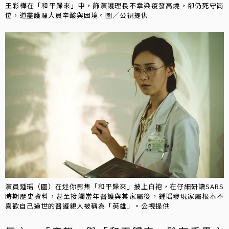
王彩樺在「和平歸來」中，飾演護理長不幸染疫發高燒，卻仍死守崗
位，道盡護理人員辛酸與困境。圖／公視提供
演員鍾瑶（圖）在迷你影集「和平歸來」披上白袍，在仔細研讀SARS
時期歷史資料，甚至接觸當年醫護與其家屬後，鍾瑶發現家屬根本不
喜歡自己過世的醫護親人被稱為「英雄」。公視提供