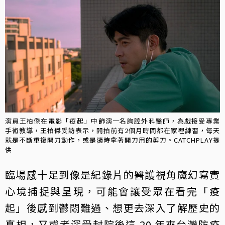
演員王柏傑在電影「疫起」中飾演一名胸腔外科醫師，為戲接受專業
手術教導，王柏傑受訪表示，開拍前有2個月時間都在家裡練習，每天
就是不斷重複開刀動作，或是隨時拿著開刀用的剪刀。CATCHPLAY提
供
臨場感十足到像是紀錄片的醫護視角魔幻寫實
心境捕捉與呈現，可能會讓受眾在看完「疫
起」後感到鬱悶難過、想更去深入了解歷史的
真相，又或者深受封院後這 20 年來台灣防疫