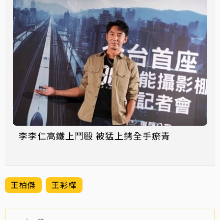
李李仁高鐵上鬥毆 被猛上銬全手瘀青
王柏傑
王彩樺