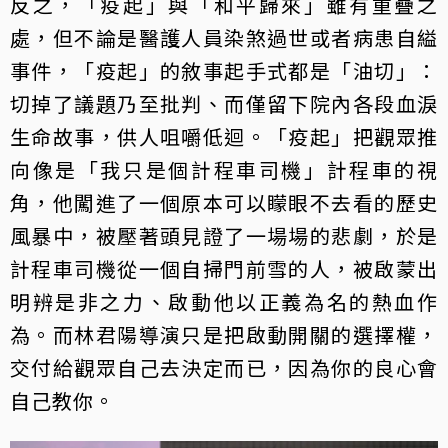
反之，「疫起」與「和平歸來」雖有重疊之
處，但不論是醫護人員染煞過世或者病患自縊
事件，「疫起」的敘事起手式都是「油切」：
切掉了議題乃至批判、而僅留下院內各段血淚
生命故事，供人咀嚼低迴。「疫起」把觀眾推
向像是「我只是個計程車司機」計程車的視
角，他闖進了一個原本可以矇眼不去看的歷史
風暴中，被壓著頭見證了一場場的悲劇，於是
計程車司機從一個自掃門前雪的人，被啟蒙出
明辨是非之力、啟動他以正義為名的熱血作
為。而林君陽導演只是把啟動開關的選擇權，
交付給觀眾自己去決定而已，因為你的良心會
自己教你。