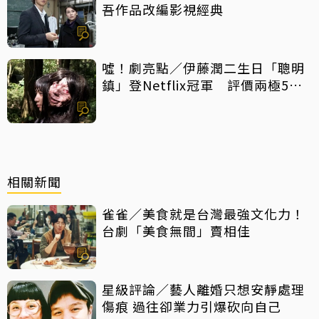
吾作品改編影視經典
噓！劇亮點／伊藤潤二生日「聰明
鎮」登Netflix冠軍 評價兩極5大
特點一次看
相關新聞
雀雀／美食就是台灣最強文化力！
台劇「美食無間」賣相佳
星級評論／藝人離婚只想安靜處理
傷痕 過往卻業力引爆砍向自己