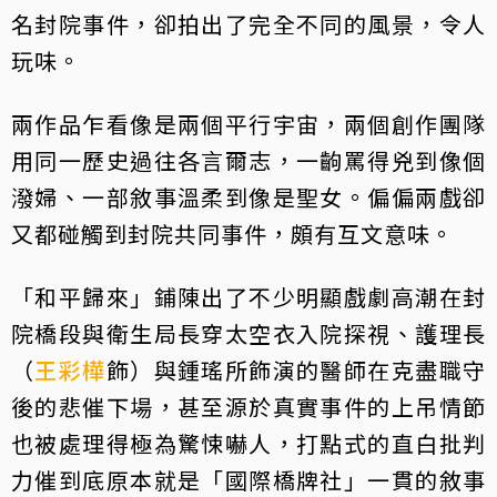
名封院事件，卻拍出了完全不同的風景，令人
玩味。
兩作品乍看像是兩個平行宇宙，兩個創作團隊
用同一歷史過往各言爾志，一齣罵得兇到像個
潑婦、一部敘事溫柔到像是聖女。偏偏兩戲卻
又都碰觸到封院共同事件，頗有互文意味。
「和平歸來」鋪陳出了不少明顯戲劇高潮在封
院橋段與衛生局長穿太空衣入院探視、護理長
（
王彩樺
飾）與鍾瑤所飾演的醫師在克盡職守
後的悲催下場，甚至源於真實事件的上吊情節
也被處理得極為驚悚嚇人，打點式的直白批判
力催到底原本就是「國際橋牌社」一貫的敘事