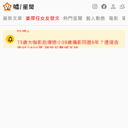
最新文章
姜厚任女友發文
熱門星聞
藝人動態
電影
電
75歲大咖影后爆戀小38歲攝影同居6年？遭提告
索討2400萬 硬氣反擊絕不給
女兒給她不及格！六月被爆「常不在家、喝酒就
吵架」