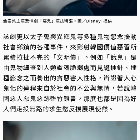
金泰梨主演驚悚劇「惡鬼」演技精湛。圖／Disney+提供
該劇更以太子鬼與異鄉鬼等多種鬼物怨念擾動
社會鄉鎮的各種事件，來影射韓國價值惡習所
累積拉扯不完的「文明債」。例如「餓鬼」是
由鬼物細查到人類靈魂脆弱處而見縫插針、播
種慾念之而養出的貪惡害人性格，辯證著人心
鬼化的過程來自於社會的不公與無情，若說韓
國惡人惡鬼惡跡罄竹難書，那麼也都是因為好
人們走投無路的求生慾反撲展現使然。