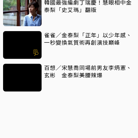
韓國最強編劇丁瑞慶！慧眼相中金
泰梨「史艾瑪」翻版
雀雀／金泰梨「正年」以少年感、
一秒變換氣質術再創演技巔峰
百想／宋慧喬同場前男友李炳憲、
玄彬 金泰梨美腰辣爆