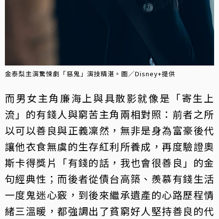
金泰梨主演驚悚劇「惡鬼」演技精湛。圖／Disney+提供
而男女主角廉海上與具散影就像是「寄生上
流」的有錢人與窮苦主角兩相對照：前者之所
以可以善良與正義凜然，無非是身為富豪後代
讓他衣食無虞的生存紅利所養成，再度驗證奧
斯卡得獎片「有錢的話，我也會很善良」的金
句經典性；而後者從債台高築、羨慕有錢生活
一度鬼迷心竅，到後來繼承遺產的心路歷程情
緒三溫暖，都強調出了貧窮好人堅持善良的代