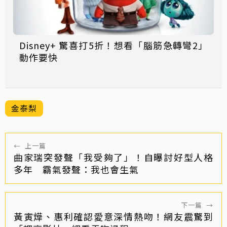
Disney+ 驚喜打5折！想看「腦筋急轉彎2」
動作要快
金泰梨
←
上一篇
曲家瑞突發聲「我受夠了」！自曝討好型人格
多年 霸氣發聲：我也會生氣
下一篇
→
黃寅燁、惠利確認愛意深情熱吻！網友震驚到