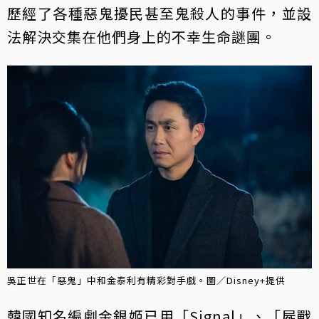
歷經了各種惡鬼擾民甚至鬼殺人的事件，並設
法解決交集在他們身上的不幸生命謎團。
吳正世在「惡鬼」中和金泰利有精彩對手戲。圖／Disney+提供
韓國知名編劇金銀姬已用「Signal」、「屍戰