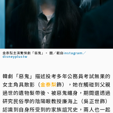
金泰梨主演驚悚劇「惡鬼」。 圖／截自
instagram／
disneyplustw
韓劇「惡鬼」描述投考多年公務員考試無果的
女主角具散影（
金泰梨
飾），她在觸碰到父親
過世的遺物髮帶後、被惡鬼纏身，期間還透過
研究民俗學的陰陽眼教授廉海上（吳正世飾）
認識到自身所受到的家族詛咒史，兩人也一起