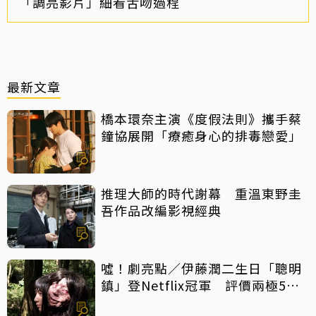
「調亮影片」細看舌吻過程
最新文章
橋本環奈主演《度假法則》攜手蔡
鐘協展開「療癒身心的排毒戀愛」
推理大師的時代謝幕 重溫東野圭
吾作品改編影視經典
噓！劇亮點／伊藤潤二生日「聰明
鎮」登Netflix冠軍 評價兩極5大
特點一次看