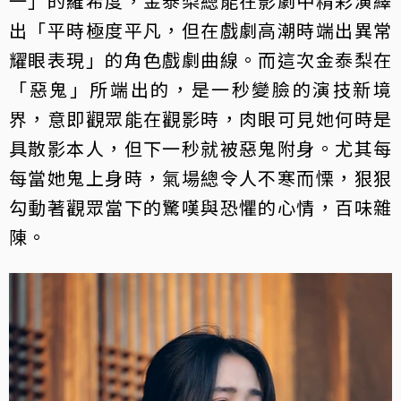
一」的羅希度，金泰梨總能在影劇中精彩演繹
出「平時極度平凡，但在戲劇高潮時端出異常
耀眼表現」的角色戲劇曲線。而這次金泰梨在
「惡鬼」所端出的，是一秒變臉的演技新境
界，意即觀眾能在觀影時，肉眼可見她何時是
具散影本人，但下一秒就被惡鬼附身。尤其每
每當她鬼上身時，氣場總令人不寒而慄，狠狠
勾動著觀眾當下的驚嘆與恐懼的心情，百味雜
陳。