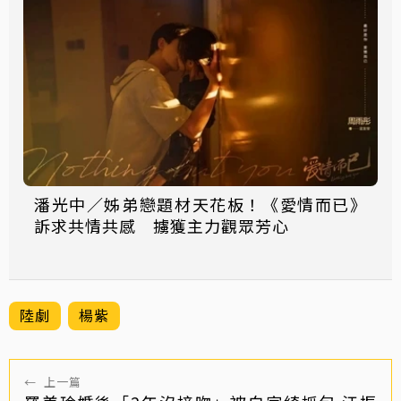
潘光中／姊弟戀題材天花板！《愛情而已》
訴求共情共感 擄獲主力觀眾芳心
陸劇
楊紫
←
上一篇