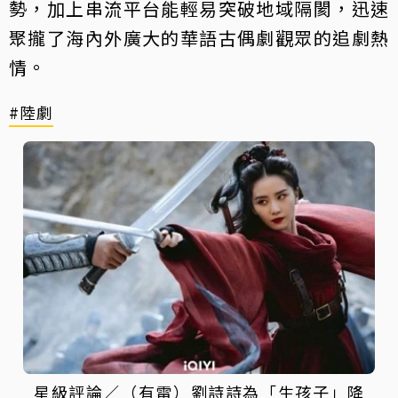
勢，加上串流平台能輕易突破地域隔閡，迅速
聚攏了海內外廣大的華語古偶劇觀眾的追劇熱
情。
#陸劇
星級評論／（有雷）劉詩詩為「生孩子」降