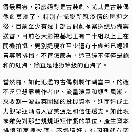
得最厲害，那麼絕對是古裝劇、尤其是古裝偶
像劇莫屬了。特別在擺脫新冠疫情的壓抑之
後，目前至少有幾十部古偶劇提案送總局備案
送審，目前各大影視基地正有二十組以上正在
開機拍攝，更別提現在至少還有十幾部已經殺
青等著排播。不管怎麼看，這已經不僅僅是飽
和的紅海，簡直是地獄等級的血海了。
當然啦，如此氾濫的古偶劇製作潮當中，的確
不乏只想靠著作者IP、流量演員和類型風潮，
來收割一波韭菜圈錢的投機資本，進而造成主
力觀眾逐漸陷入審美疲乏和信任透支。如此現
象難免對那些規規矩矩作戲的單位，產生資本
排擠和高牆效應。不過還好，有困難就有突