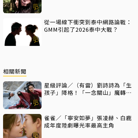
特點一次看
從一場線下衝突到泰中網路論戰：
GMM引起了2026泰中大戰？
相關新聞
星級評論／（有雷）劉詩詩為「生
孩子」降格！「一念關山」魔轉成
「癲劇」
雀雀／「寧安如夢」張凌赫、白鹿
成年度陸劇曝光率最高主角