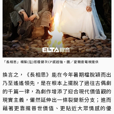
「長相思」楊紫(左)搭檀健次CP感超強。圖／愛爾達電視提供
換言之，《長相思》能在今年暑期檔脫穎而出
乃至遙遙領先，是在根本上擺脫了過往古偶劇
的千篇一律，為劇作增添了迎合現代價值觀的
現實主義，儼然延伸出一條裂變新分支；進而
藉著更靠攏普世價值、更貼近大眾情感的優