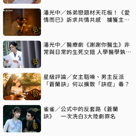
潘光中／姊弟戀題材天花板！《愛
情而已》訴求共情共感 擄獲主力
觀眾芳心
潘光中／醫療劇《謝謝你醫生》非
常與日常的生死交錯 人學醫學孰輕
孰重
星級評論／女主聒噪、男主反派
「蒼蘭訣」何以擴散「訣症」毒？
雀雀／公式中的反套路《蒼蘭
訣》 一次洗白3大陸劇罪名