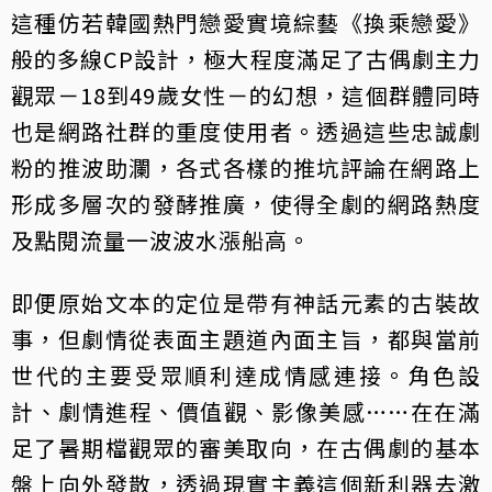
這種仿若韓國熱門戀愛實境綜藝《換乘戀愛》
般的多線CP設計，極大程度滿足了古偶劇主力
觀眾－18到49歲女性－的幻想，這個群體同時
也是網路社群的重度使用者。透過這些忠誠劇
粉的推波助瀾，各式各樣的推坑評論在網路上
形成多層次的發酵推廣，使得全劇的網路熱度
及點閱流量一波波水漲船高。
即便原始文本的定位是帶有神話元素的古裝故
事，但劇情從表面主題道內面主旨，都與當前
世代的主要受眾順利達成情感連接。角色設
計、劇情進程、價值觀、影像美感……在在滿
足了暑期檔觀眾的審美取向，在古偶劇的基本
盤上向外發散，透過現實主義這個新利器去激