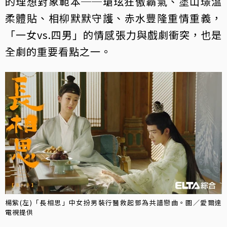
的理想對象範本──瑲玹狂傲霸氣、塗山璟溫
柔體貼、相柳默默守護、赤水豐隆重情重義，
「一女vs.四男」的情感張力與戲劇衝突，也是
全劇的重要看點之一。
楊紫(左)「長相思」中女扮男裝行醫救起鄧為共譜戀曲。圖／愛爾達
電視提供