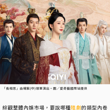
「長相思」由楊紫(中)領軍演出。圖／愛奇藝國際站提供
綜觀整體內娛市場，要說哪種
陸劇
的類型內卷