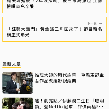
羅美玲婚後「2年沒接吻」被白家綺抓包 江振
愷曝育兒辛酸
下一篇
→
「綜藝大熱門」黃金鐵三角回來了！節目新名
稱正式曝光
最新文章
推理大師的時代謝幕 重溫東野圭
吾作品改編影視經典
噓！劇亮點／伊藤潤二生日「聰明
鎮」登Netflix冠軍 評價兩極5大