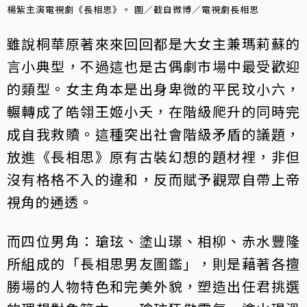
楊紫主演電視劇《長相思》。 圖／截自微博／電視劇長相思
雖說桐華原著來來回回都是大女主兼瑪莉蘇的
言小典型，不過這也是古偶劇市場中最受歡迎
的類型。女主角本是出身卑微的平民玟小六，
輾轉成了皓翎王姬小夭，在階級爬升的同時完
成自我救贖。這種突出社會階級矛盾的議題，
放進《長相思》原有古裝幻想的題材裡，非但
沒有格格不入的違和，反而賦予觀眾自帶上帝
視角的通透。
而四位男角：瑲玹、塗山璟、相柳、赤水豐隆
所組成的「長相思男友圖鑑」，則是藉著各擅
勝場的人物特色和完美外貌，塑造出任君挑選