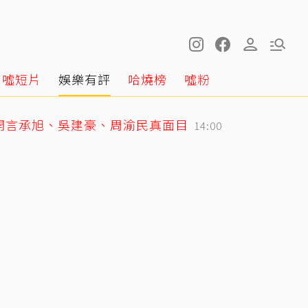
噓短片
娛樂有評
哈燒榜
噓粉
開言承旭、吳建豪、周渝民真面目
14:00