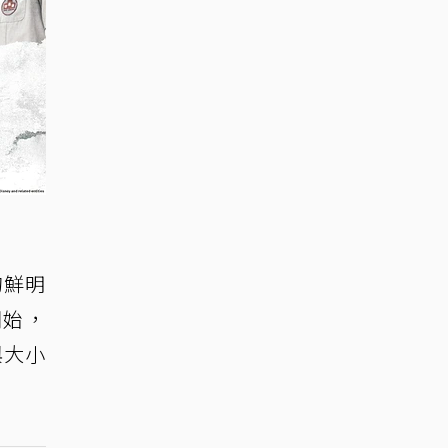
的鮮明
開始，
與大小