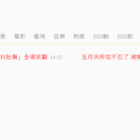
動態
電影
電視
音樂
熱搜
500齣
500歌
「抖肚舞」全場笑翻
五月天阿信不忍了 揭
14:37