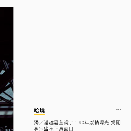
哈燒
獨／潘越雲全說了！40年感情曝光 揭開
李宗盛私下真面目