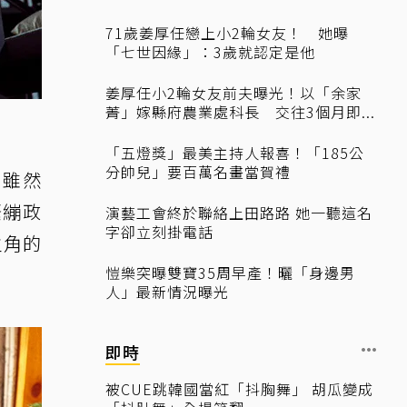
71歲姜厚任戀上小2輪女友！ 她曝
「七世因緣」：3歲就認定是他
姜厚任小2輪女友前夫曝光！以「余家
菁」嫁縣府農業處科長 交往3個月即...
「五燈獎」最美主持人報喜！「185公
分帥兒」要百萬名畫當賀禮
》雖然
緊繃政
演藝工會終於聯絡上田路路 她一聽這名
字卻立刻掛電話
主角的
愷樂突曝雙寶35周早產！曬「身邊男
人」最新情況曝光
即時
被CUE跳韓國當紅「抖胸舞」 胡瓜變成