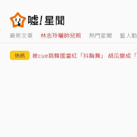
最新文章
林志玲曬帥兒照
熱門星聞
藝人
被cue跳韓國當紅「抖胸舞」 胡瓜變成
快訊