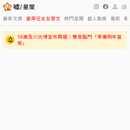
最新文章
姜厚任女友發文
熱門星聞
藝人動態
電影
電
56歲及川光博宣布再婚！雙喜臨門「準備明年當
爸」