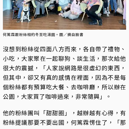
何篤霖跟粉絲相約冬至吃湯圓。圖／摘自臉書
沒想到粉絲從四面八方而來，各自帶了禮物、
小吃，大家聚在一起聊狗、談生活，那次給他
很大的震撼，「人家說網路是很虛幻的東西，
但其中，卻又有真的感情在裡面，因為不是每
個粉絲都有預算吃大餐、去咖啡廳，所以辦在
公園，大家買了咖啡過來，非常隨興」。
他的粉絲團叫「甜甜圈」，越辦越有心得，有
粉絲提議那要不要出國，何篤霖愣住了，「那