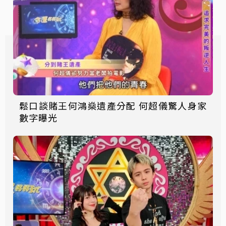
鬆口談賭王何鴻燊遺產分配 何超儀驚人身家
數字曝光