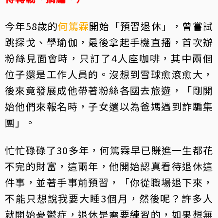
今年58歲的
何篤霖
開始「預習退休」，曾嘗試
跳探戈、學瑜伽，最後拿起手機直播，首次辦
粉絲見面會時，只訂了4人座咖啡，其中兩個
位子還是工作人員的。沒想到雪球愈滾愈大，
後來竟發展成他帶著粉絲各國去旅遊，「剛開
始他們來報名時，子女還以為爸媽遇到詐騙集
團」。
忙忙碌碌了30多年，何篤霖早已賺進一生都花
不完的財富，這兩年，他開始認真看待退休這
件事，並著手事前預習，「你從職場退下來，
不能只想說我要大睡3個月，然後呢？許多人
就開始憂鬱症，退休是需要練習的，如果想無