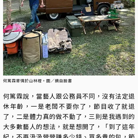
何篤霖寄情於山林裡。圖／摘自臉書
何篤霖說，當藝人跟公務員不同，沒有法定退
休年齡，一是老闆不要你了，節目收了就退
了，二是體力真的做不動了，三則是我遇到的
大多數藝人的想法，就是想開了，「到了這年
紀，不再汲汲營營賺多少錢、買多貴的包，節