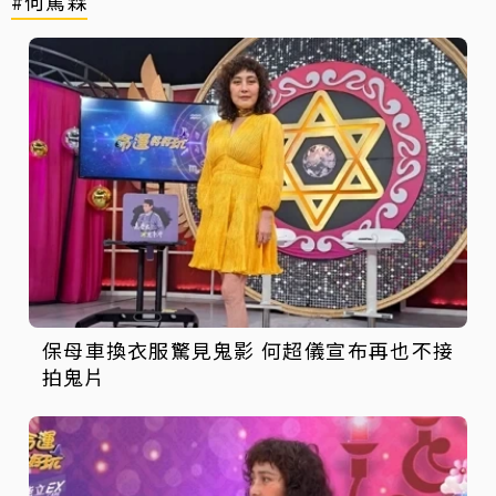
#何篤霖
保母車換衣服驚見鬼影 何超儀宣布再也不接
拍鬼片