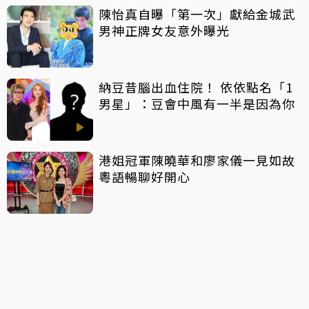
陳怡真自曝「第一次」獻給金城武
男神正牌女友意外曝光
納豆昔腦出血住院！ 依依點名「1
男星」：豆會中風有一半是因為你
港姐冠軍陳曉華和廖家儀一見如故
粵語暢聊好開心