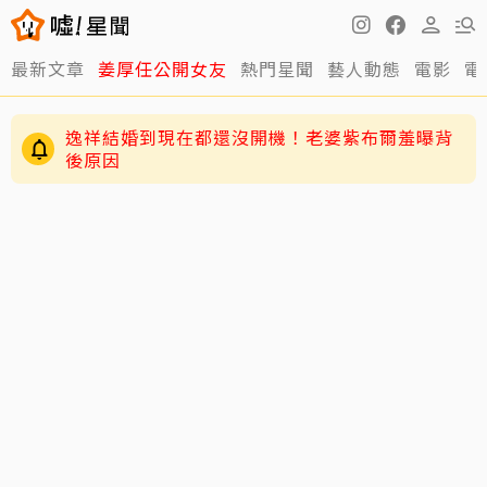
最新文章
姜厚任公開女友
熱門星聞
藝人動態
電影
電
逸祥結婚到現在都還沒開機！老婆紫布爾羞曝背
後原因
63歲關之琳爆「嬤孫戀」！戀上27歲男模她親回
應了