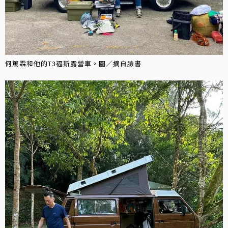
何篤霖和他的T3福斯露營車。圖／摘自臉書