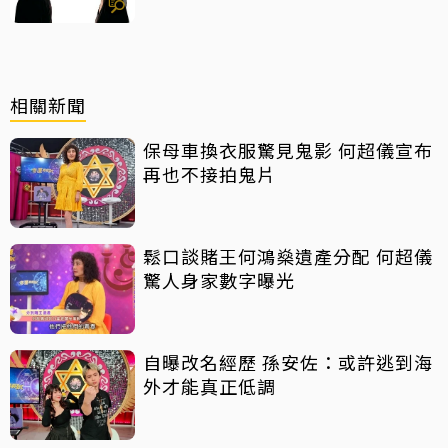
相關新聞
保母車換衣服驚見鬼影 何超儀宣布
再也不接拍鬼片
鬆口談賭王何鴻燊遺產分配 何超儀
驚人身家數字曝光
自曝改名經歷 孫安佐：或許逃到海
外才能真正低調