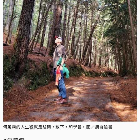
何篤霖的人生觀就是想開，放下，和學習。圖／摘自臉書