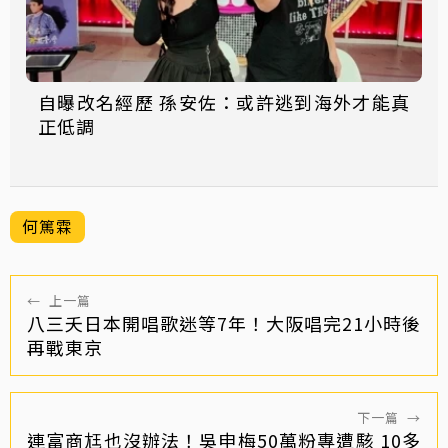
自曝改名經歷 孫安佐：或許逃到海外才能真
正低調
何篤霖
←
上一篇
八三夭日本開唱歌迷等7年！大阪唱完21小時後
再戰東京
下一篇
→
連富商尪也沒辦法！吳申梅50萬粉專遭駭 10多