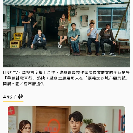
LINE TV、華視首度攜手合作，改編嘉義市作家陳俊文散文的全新劇集
「華麗計程車行」熱映，戲劇主題展周末在「嘉義之心城市願景館」
開展。圖／嘉市府提供
#郭子乾