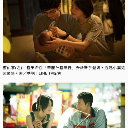
曹佑寧(左)、程予希在「華麗計程車行」升級新手爸媽，抱起小嬰兒
超緊張。圖／華視、LINE TV提供