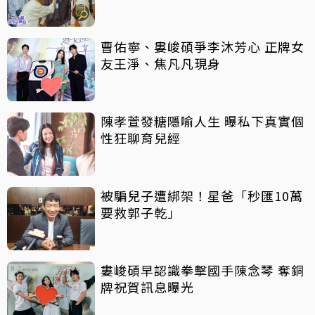
曹佑寧、婁峻碩爭李沐芳心 正牌女
友王淨、焦凡凡現身
陳孝萱發糖隱喻人生 曝私下真實個
性狂聊育兒經
被騙兒子遭綁架！星爸「秒匯10萬
要救郭子乾」
婁峻碩早認識拳擊國手陳念琴 奪銅
牌祝賀訊息曝光