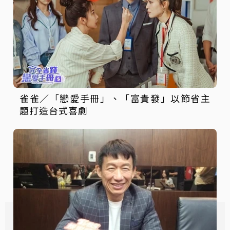
雀雀／「戀愛手冊」、「富貴發」以節省主
題打造台式喜劇