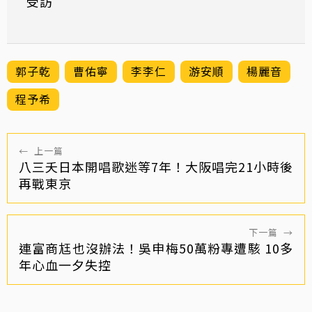
受訪
郭子乾
曹佑寧
李李仁
游安順
楊麗音
程予希
←
上一篇
八三夭日本開唱歌迷等7年！大阪唱完21小時後
再戰東京
下一篇
→
連富商尪也沒辦法！吳申梅50萬粉專遭駭 10多
年心血一夕失控