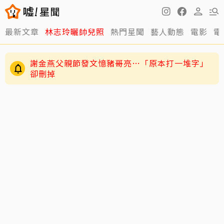
最新文章
林志玲曬帥兒照
熱門星聞
藝人動態
電影
電
練HYROX練到雙手全是繭！夏和熙拍戲不能拍特
寫
謝金燕父親節發文憶豬哥亮…「原本打一堆字」
卻刪掉