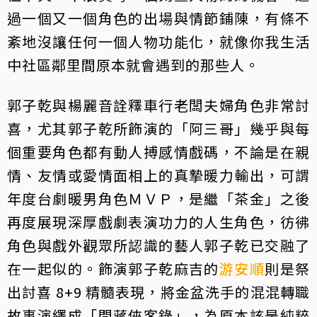
過一個又一個角色的出場與情節鋪陳，有條不
紊地沒讓任何一個人物功能化，就像你我生活
中社區鄰里間原本就會遇到的那些人。
郭子乾與楊麗音詮釋車行老闆夫婦角色非常討
喜，尤其郭子乾所飾演的「阿三哥」幾乎與每
個重要角色都有動人搏感情戲碼，不論是在親
情、友情或愛情面相上的真摯暖力輸出，可謂
年度台劇暖男角色ＭＶＰ，是繼「茶金」之後
再度展現深厚戲劇表演功力的人生角色，彷彿
角色與戲外觀眾所認識的藝人郭子乾已交融了
在一起似的。飾演郭子乾麻吉的
游安順
則是祭
出討喜 8+9 精髓表現，將金盆洗手的混混轉職
故事演繹成「問蔣俠客錄」，為原本該是純粹