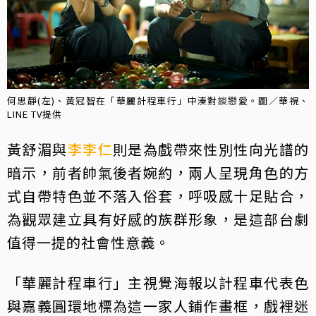
何思靜(左)、黃冠智在「華麗計程車行」中湊對談戀愛。圖／華視、
LINE TV提供
黃舒湄與
李李仁
則是為戲帶來性別性向光譜的
暗示，前者帥氣後者婉約，兩人呈現角色的方
式自帶特色並不落入俗套，呼吸感十足貼合，
為觀眾建立具有好感的族群形象，是這部台劇
值得一提的社會性意義。
「華麗計程車行」主視覺海報以計程車代表色
與嘉義圓環地標為這一家人鋪作畫框，戲裡迷