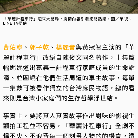
「華麗計程車行」迎來大結局，劇情內容引發網路熱議。圖／華視、
LINE TV提供
曹佑寧
、
郭子乾
、
楊麗音
與黃冠智主演的「華
麗計程車行」改編自陳俊文同名著作，十集篇
幅娓娓道出嘉義一計程車行家庭成員的生命點
滴、並圍繞在他們生活周遭的車主故事，每單
一集數可被看作獨立的台灣庶民物語，總的看
來則是台灣小家庭們的生存哲學浮世繪。
事實上，要將真人真實故事作出對味的影視化
翻拍工程並不容易，「華麗計程車行」全劇不
慍不火、不浪費每一個刻畫人物的的機會，透