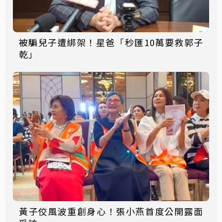
被騙兒子遭綁架！星爸「秒匯10萬要救郭子
乾」
黃子佼風波重創身心！張小燕首度公開露面