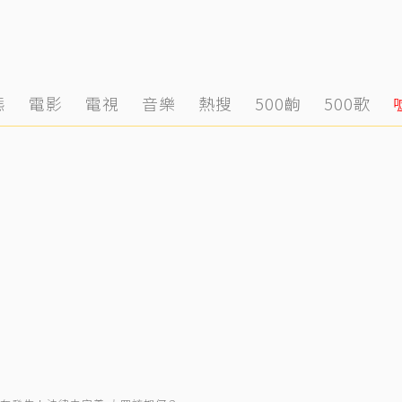
態
電影
電視
音樂
熱搜
500齣
500歌