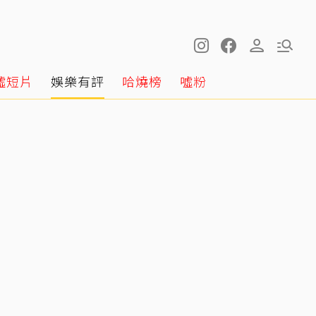
噓短片
娛樂有評
哈燒榜
噓粉