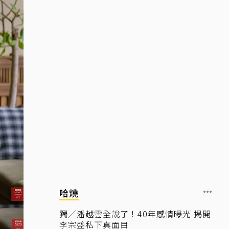
哈燒
獨／潘越雲全說了！40年感情曝光 揭開
李宗盛私下真面目