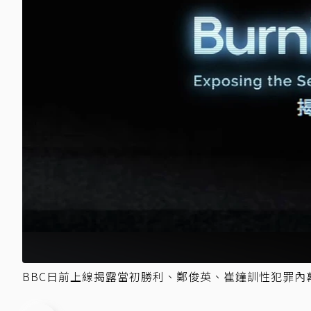
BBC日前上線揭露當初勝利、鄭俊英、崔鐘訓性犯罪內幕。圖