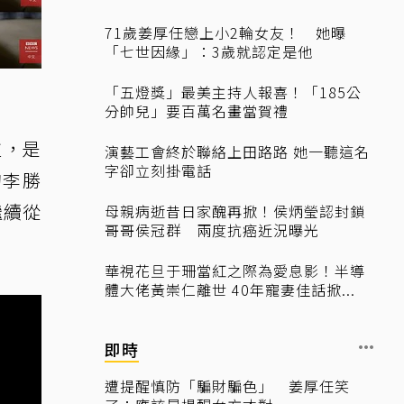
71歲姜厚任戀上小2輪女友！ 她曝
「七世因緣」：3歲就認定是他
「五燈獎」最美主持人報喜！「185公
分帥兒」要百萬名畫當賀禮
拉，是
演藝工會終於聯絡上田路路 她一聽這名
字卻立刻掛電話
的李勝
繼續從
母親病逝昔日家醜再掀！侯炳瑩認封鎖
哥哥侯冠群 兩度抗癌近況曝光
華視花旦于珊當紅之際為愛息影！半導
體大佬黃崇仁離世 40年寵妻佳話掀...
即時
遭提醒慎防「騙財騙色」 姜厚任笑