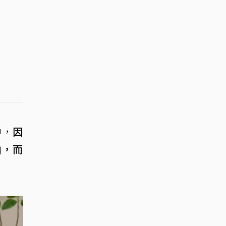
中，
因
拍，而