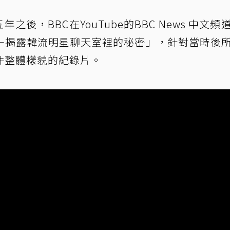
五年之後，BBC在YouTube的BBC News 中文頻
—揭露韓流明星聊天室裡的秘密」，針對當時後
件整體樣貌的紀錄片。