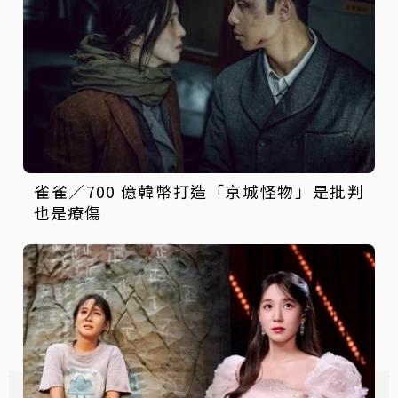
雀雀／700 億韓幣打造「京城怪物」是批判
也是療傷