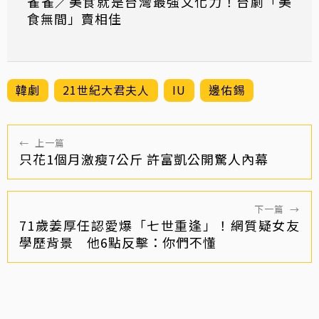
雀雀／美食就是台灣最強文化力！台劇「美
食無間」賣相佳
韓劇
21世紀大君夫人
IU
邊佑錫
←
上一篇
只花1個月激瘦7公斤 許富凱公開驚人內幕
下一篇
→
71歲姜厚任認愛爆「七世重逢」！網質疑女友
學歷背景 他6點反擊：你們不懂