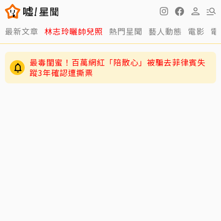
最新文章
林志玲曬帥兒照
熱門星聞
藝人動態
電影
電
最毒閨蜜！百萬網紅「陪散心」被騙去菲律賓失
蹤3年確認遭撕票