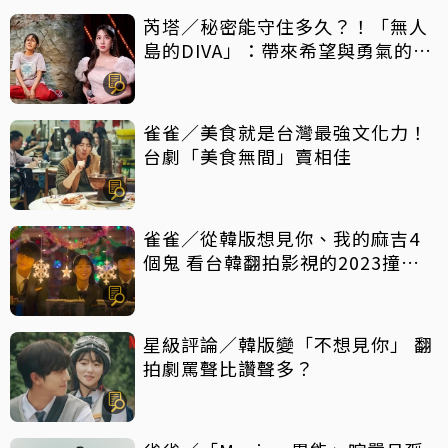
芮塔／秘密能守住多久？！「無人
島的DIVA」：帶來希望與勇氣的反
轉好劇，放手一搏吧
雀雀／美食就是台灣最強文化力！
台劇「美食無間」賣相佳
雀雀／從韓版想見你、我的麻吉4
個鬼 看台韓翻拍影視的2023撞擊
現場
星級評論／韓版變「不想見你」 翻
拍劇罵聲比讚聲多？