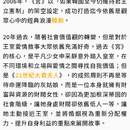
2006年，《宮》以「如果韓國至今仍維持君主
立憲制」的架空設定，成功打造迄今依舊是觀
眾心中的經典浪漫
韓劇
。
20年過去，隨著社會價值觀的轉變，但是對於
王室愛情敘事大眾依舊充滿好奇。過去《宮》
的核心，是平凡少女申采靜意外踏入皇室，在
不同環境和立場與愛情之間尋找自我價值；但
是《
21世紀大君夫人
》，的成熙周則不再是等
待命運降臨的灰姑娘，而是一位本身就擁有財
富與資源的財閥女性，卻因為更加根深蒂固的
社會階級，讓她身處財閥卻依舊低人一等，讓
她主動接近王室，並將婚姻視為重新分配權
力、提升自身利益的重點來展開故事。