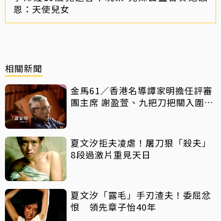
恩：天使兒女
相關新聞
金馬61／香港名導譚家明擔任評審
團主席 謝盈萱、九把刀把關入圍名
單
夏文汐拒夫凌虐！屠刀狠「殺夫」
8段過激片重見天日
夏文汐「露毛」手刃渣夫！委屈忿
恨 領先章子怡40年