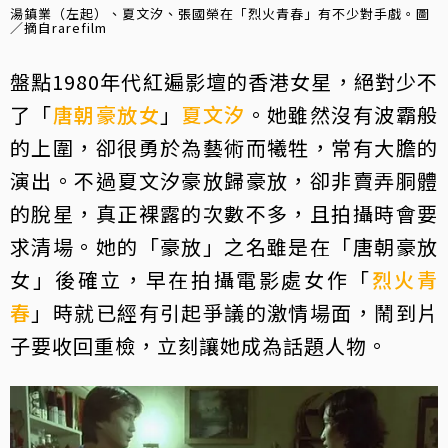
湯鎮業（左起）、夏文汐、張國榮在「烈火青春」有不少對手戲。圖
／摘自rarefilm
盤點1980年代紅遍影壇的香港女星，絕對少不
了「
唐朝豪放女
」
夏文汐
。她雖然沒有波霸般
的上圍，卻很勇於為藝術而犧牲，常有大膽的
演出。不過夏文汐豪放歸豪放，卻非賣弄胴體
的脫星，真正裸露的次數不多，且拍攝時會要
求清場。她的「豪放」之名雖是在「唐朝豪放
女」後確立，早在拍攝電影處女作「
烈火青
春
」時就已經有引起爭議的激情場面，鬧到片
子要收回重檢，立刻讓她成為話題人物。