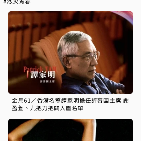
#烈火青春
金馬61／香港名導譚家明擔任評審團主席 謝
盈萱、九把刀把關入圍名單