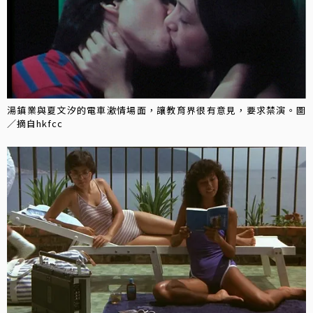
湯鎮業與夏文汐的電車激情場面，讓教育界很有意見，要求禁演。圖
／摘自hkfcc