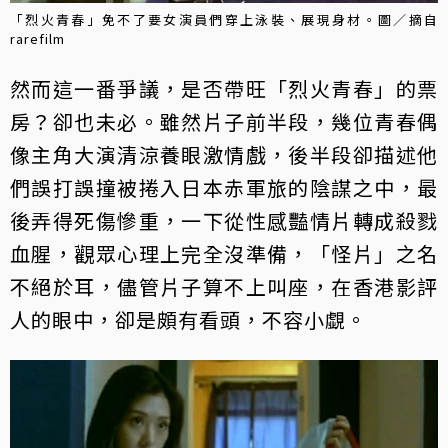
「烈火青春」免不了要女演員們穿上泳裝、展現身材。圖／摘自
rarefilm
然而這一番爭議，是否帶旺「烈火青春」的票
房？卻也未必。雖然片子前半段，幾位青春偶
像主角大演清涼養眼激情戲，後半段卻描述他
們誤打誤撞被捲入日本赤軍旅的陰謀之中，最
後弄得死傷慘重，一下從性感豔情片轉成殺戮
血腥，觀眾心理上完全沒準備，「怪片」之名
不絕於耳，儘管片子算不上叫座，在香港影評
人的眼中，卻是頗有看頭，不容小覷。