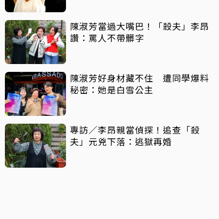
陳淑芳當過大嘴巴！「殺夫」李昂
讚：罵人不帶髒字
陳淑芳好身材藏不住 遭同學爆料
秘密：她是白雪公主
專訪／李昂親當偵探！追查「殺
夫」元兇下落：逃獄再婚