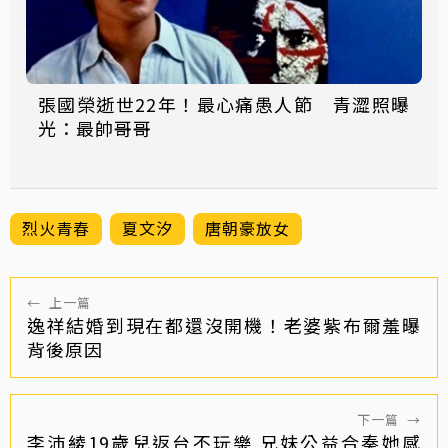
張國榮逝世22年！最心痛愚人節 青澀照曝
光：最帥哥哥
烈火青春
夏文汐
唐朝豪放女
←
上一篇
逸祥結婚到現在都還沒開機！老婆紫布爾羞曝
背後原因
下一篇
→
李沛綾19歲兒返台不玩樂 兄妹公益合奏她感