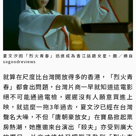
夏文汐因「烈火青春」迅速成為香江話題女星。圖／摘自
sogoodreviews
就算在尺度比台灣開放得多的香港，「烈火青
春」都會出問題，台灣片商一早就知道這電影
絕不可能通過電檢，遲遲沒有人願意買進上
映，就這麼一拖3年過去，夏文汐已經在台灣
聲名大噪，不但「唐朝豪放女」在寶島掀起票
房熱潮，她應邀來台演出「殺夫」亦受到廣大