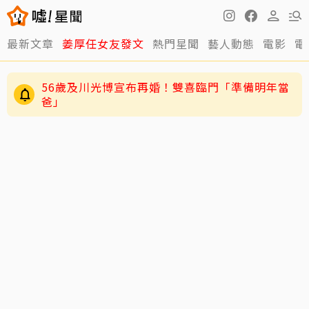
最新文章
姜厚任女友發文
熱門星聞
藝人動態
電影
電
56歲及川光博宣布再婚！雙喜臨門「準備明年當
爸」