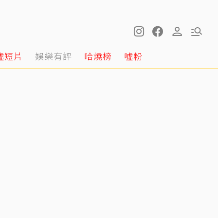
噓短片
娛樂有評
哈燒榜
噓粉