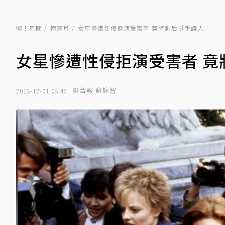
噓！星聞
懷舊片
女星慘遭性侵拒演受害者 竟將影后拱手讓人
女星慘遭性侵拒演受害者 竟
聯合報 蘇詠智
2018-12-01 08:49