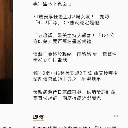
李宗盛私下真面目
71歲姜厚任戀上小2輪女友！ 她曝
「七世因緣」：3歲就認定是他
「五燈獎」最美主持人報喜！「185公
分帥兒」要百萬名畫當賀禮
演藝工會終於聯絡上田路路 她一聽這名
字卻立刻掛電話
獨／2個小孩赴美要燒2千萬 曲艾玲嘆後
輩削價只拿她十分之一酬勞競爭
母親病逝昔日家醜再掀！侯炳瑩認封鎖
哥哥侯冠群 兩度抗癌近況曝光
b
即時