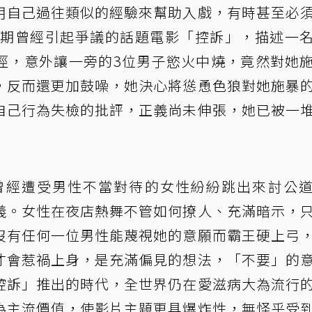
用自己過往類似的經驗來幫助入戲，有時甚至必
代後期曾經引起爭議的話題電影「控訴」，描述一
徑，意外讓一旁的3位男子慾火中燒，竟然對她
，反而還更加鼓噪，她決心將慫恿色狼對她施暴
自己行為失檢的批評，正義尚未伸張，她已被一
應、曾經遭受男性不當對待的女性紛紛跳出來討公
義。女性在夜店熱舞不管如何撩人、充滿暗示，
沒有任何一位男性能蔑視她的意願而霸王硬上弓
才會惹禍上身，是充滿偏見的想法，「不要」的
控訴」推出的時代，全世界仍在愛滋病大為流行
為主流價值，使影片主題更具爆炸性，無怪乎受