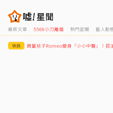
最新文章
5566小刀離婚
熱門星聞
藝人動
周董兒子Romeo變身「小小中醫」！昆
快訊