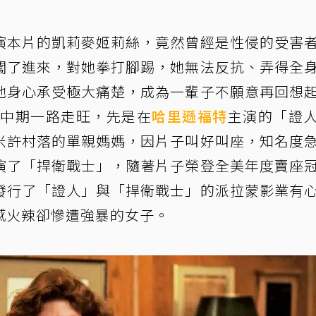
演本片的凱莉麥姬莉絲，竟然曾經是性侵的受害
闖了進來，對她拳打腳踢，她無法反抗、弄得全
她身心承受極大痛楚，成為一輩子不願意再回想
代中期一路走旺，先是在
哈里遜福特
主演的「證
米許村落的單親媽媽，因片子叫好叫座，知名度
演了「捍衛戰士」，隨著片子榮登全美年度賣座
發行了「證人」與「捍衛戰士」的派拉蒙影業有
感火辣卻慘遭強暴的女子。