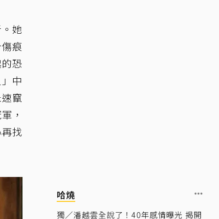
者。她
身傷痕
起的恐
人」中
急速竄
冠軍，
心再找
哈燒
獨／潘越雲全說了！40年感情曝光 揭開