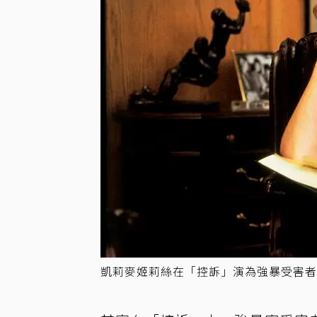
凱莉麥姬莉絲在「控訴」演為強暴受害者