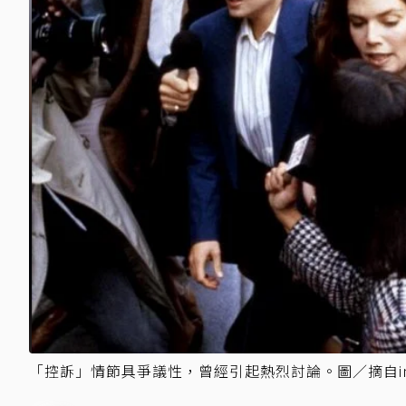
「控訴」情節具爭議性，曾經引起熱烈討論。圖／摘自i