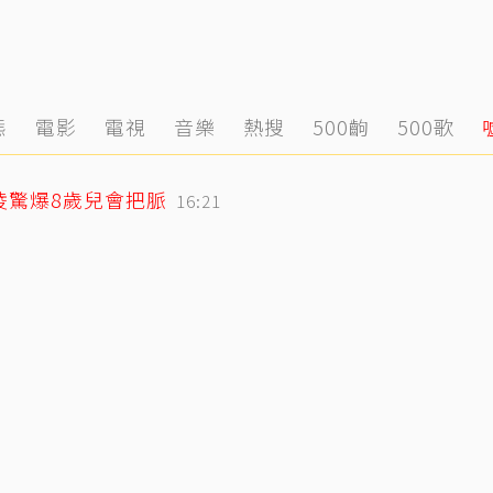
態
電影
電視
音樂
熱搜
500齣
500歌
凌驚爆8歲兒會把脈
16:21