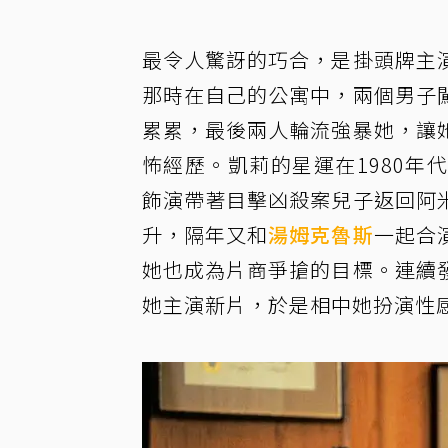
最令人驚訝的巧合，是掛頭牌主
那時在自己的公寓中，兩個男子
累累，最後兩人輪流強暴她，讓
怖經歷。凱莉的星運在1980年
飾演帶著目擊凶殺案兒子返回阿
升，隔年又和
湯姆克魯斯
一起合
她也成為片商爭搶的目標。連續
她主演新片，於是相中她扮演性