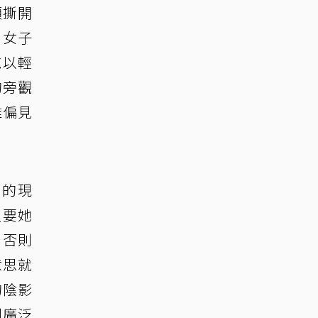
須撕開
名女子
施以輕
的旁觀
堆偏見
道的現
只要她
，否則
意思就
的陰影
到廣泛