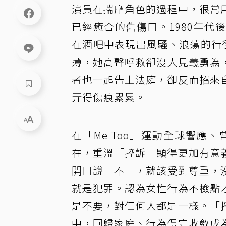
演員在揣摩角色的過程中，很常
已經癒合的舊傷口。1980年
在酒吧中表現出風騷、浪蕩的行
薄，她高聲呼救卻沒人見義勇為
者也一起告上法庭，卻反而招來
弄得傷痕累累。
在「Me Too」運動全球響
在，重溫「控訴」顯得更加有意
開口說「不」，就該受到尊重，
就是犯罪。認為女性行為不檢點
是不要，對任何人都是一樣。「
中，回歸家庭、行為保守收斂成