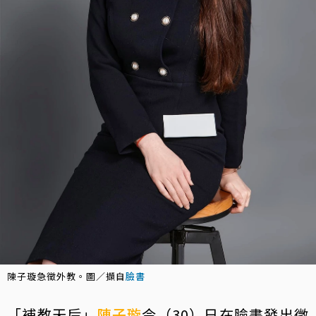
陳子璇急徵外教。圖／擷自
臉書
「補教天后」
陳子璇
今（30）日在臉書發出徵