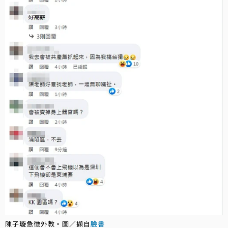
陳子璇急徵外教。圖／擷自
臉書