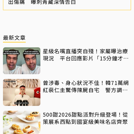
出傷痛 曝刺青藏深情告白
最新文章
星級名嘴直播突自殘！家屬曝治療
現況 平台回應影片「15分鐘才下
架」原因
曾涉毒、身心狀況不佳！韓71萬網
紅裴仁圭驚傳陳屍自宅 警方調查
中
500甜2026甜點派對升級登場！從
策展系西點到國宴級美味名店齊聚