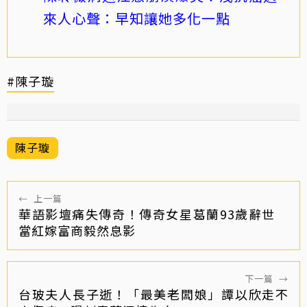
來人心聲：早知讓她多化一點
#陳子璇
陳子璇
←
上一篇
華語影壇痛失傳奇！傳奇女星葛蘭93歲辭世
當紅嫁富商毅然息影
下一篇
→
台玻夫人長子逝！「最美老闆娘」譚以欣走不