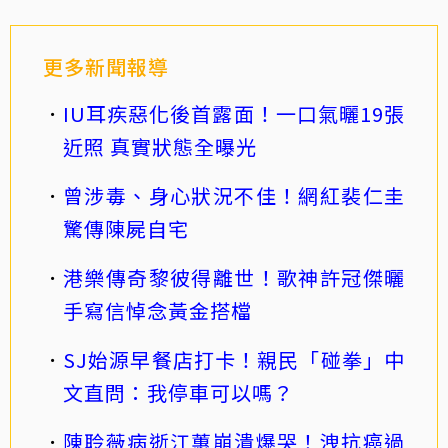
更多新聞報導
IU耳疾惡化後首露面！一口氣曬19張
近照 真實狀態全曝光
曾涉毒、身心狀況不佳！網紅裴仁圭
驚傳陳屍自宅
港樂傳奇黎彼得離世！歌神許冠傑曬
手寫信悼念黃金搭檔
SJ始源早餐店打卡！親民「碰拳」中
文直問：我停車可以嗎？
陳聆薇病逝江蕙崩潰爆哭！洩抗癌過