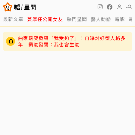
最新文章
姜厚任公開女友
熱門星聞
藝人動態
電影
電
黃寅燁、惠利確認愛意深情熱吻！網友震驚到
「調亮影片」細看舌吻過程