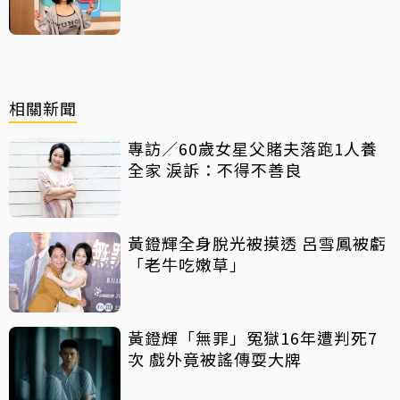
相關新聞
專訪／60歲女星父賭夫落跑1人養
全家 淚訴：不得不善良
黃鐙輝全身脫光被摸透 呂雪鳳被虧
「老牛吃嫩草」
黃鐙輝「無罪」冤獄16年遭判死7
次 戲外竟被謠傳耍大牌