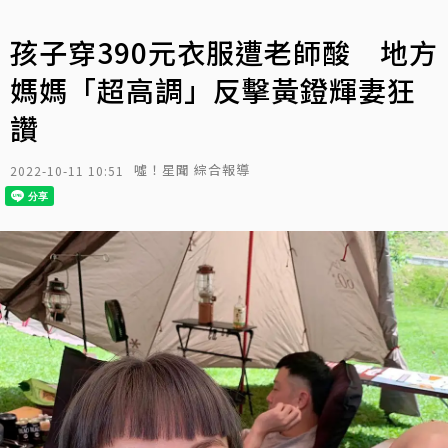
孩子穿390元衣服遭老師酸 地方
媽媽「超高調」反擊黃鐙輝妻狂
讚
噓！星聞 綜合報導
2022-10-11 10:51