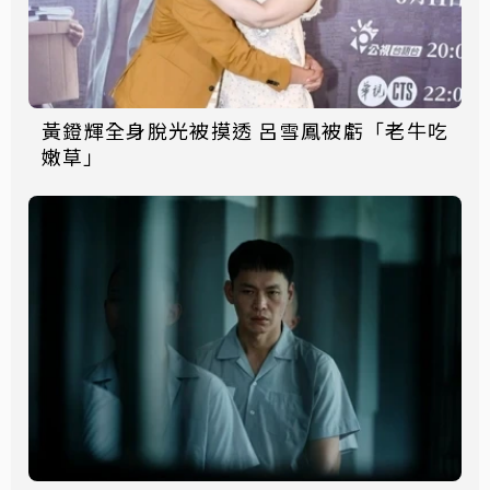
黃鐙輝全身脫光被摸透 呂雪鳳被虧「老牛吃
嫩草」