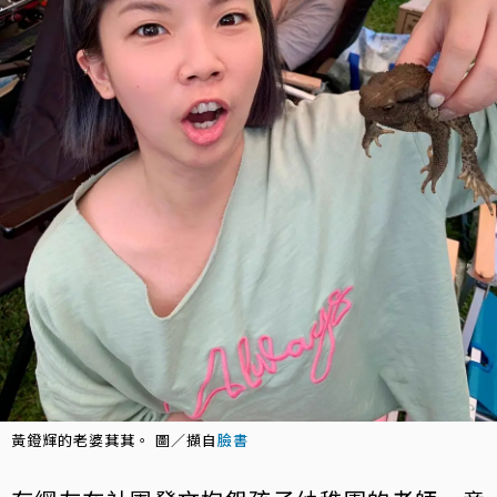
黃鐙輝的老婆萁萁。 圖／擷自
臉書