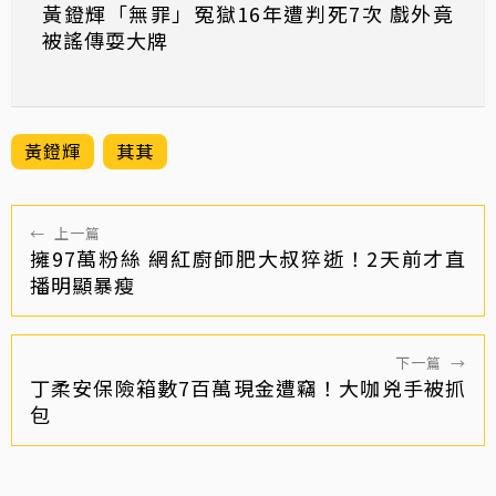
黃鐙輝「無罪」冤獄16年遭判死7次 戲外竟
被謠傳耍大牌
黃鐙輝
萁萁
←
上一篇
擁97萬粉絲 網紅廚師肥大叔猝逝！2天前才直
播明顯暴瘦
下一篇
→
丁柔安保險箱數7百萬現金遭竊！大咖兇手被抓
包