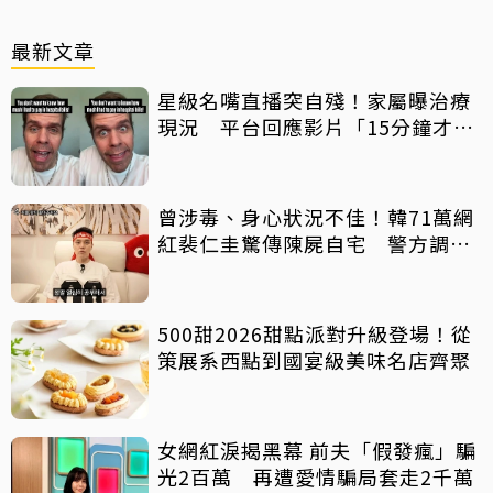
最新文章
星級名嘴直播突自殘！家屬曝治療
現況 平台回應影片「15分鐘才下
架」原因
曾涉毒、身心狀況不佳！韓71萬網
紅裴仁圭驚傳陳屍自宅 警方調查
中
500甜2026甜點派對升級登場！從
策展系西點到國宴級美味名店齊聚
女網紅淚揭黑幕 前夫「假發瘋」騙
光2百萬 再遭愛情騙局套走2千萬