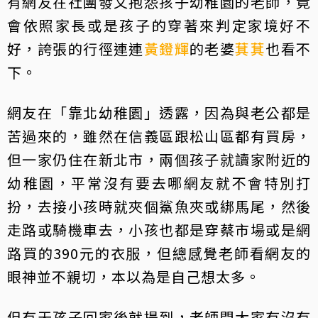
有網友在社團發文抱怨孩子幼稚園的老師，竟
會依照家長或是孩子的穿著來判定家境好不
好，誇張的行徑連連
黃鐙輝
的老婆
萁萁
也看不
下。
網友在「靠北幼稚園」透露，因為與老公都是
苦過來的，雖然在信義區跟松山區都有買房，
但一家仍住在新北市，兩個孩子就讀家附近的
幼稚園，平常沒有要去哪網友就不會特別打
扮，去接小孩時就夾個鯊魚夾或綁馬尾，然後
走路或騎機車去，小孩也都是穿蔡市場或是網
路買的390元的衣服，但總感覺老師看網友的
眼神並不親切，本以為是自己想太多。
但有天孩子回家後就提到，老師問大家有沒有