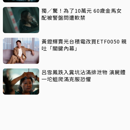
獨／驚！為了10萬元 60歲金馬女
配被警盤問遭軟禁
黃鐙輝賣光台積電改買ETF0050 親
吐「關鍵內幕」
呂雪鳳跌入糞坑沾滿排泄物 演屍體
一坨蛆爬滿克服恐懼