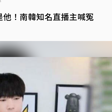
冤
是他！南韓知名直播主喊冤