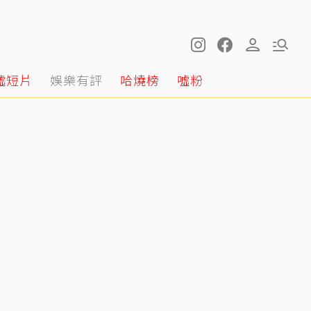
噓短片
娛樂有評
哈燒榜
噓粉