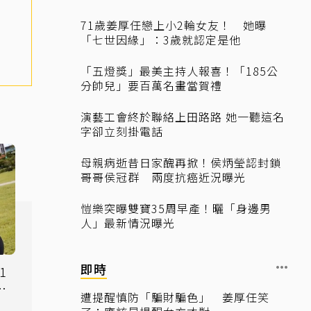
71歲姜厚任戀上小2輪女友！ 她曝
「七世因緣」：3歲就認定是他
「五燈獎」最美主持人報喜！「185公
分帥兒」要百萬名畫當賀禮
演藝工會終於聯絡上田路路 她一聽這名
字卻立刻掛電話
母親病逝昔日家醜再掀！侯炳瑩認封鎖
哥哥侯冠群 兩度抗癌近況曝光
愷樂突曝雙寶35周早產！曬「身邊男
人」最新情況曝光
即時
1
在
遭提醒慎防「騙財騙色」 姜厚任笑