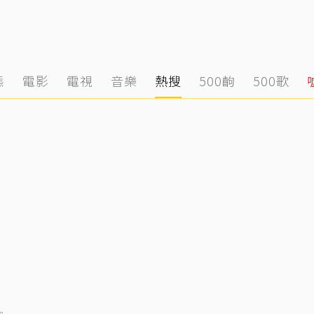
態
電影
電視
音樂
熱搜
500齣
500歌