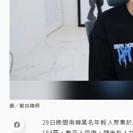
圖／截自韓網
29日晚間南韓萬名年輕人聚集
154死，數百人受傷。隨後有