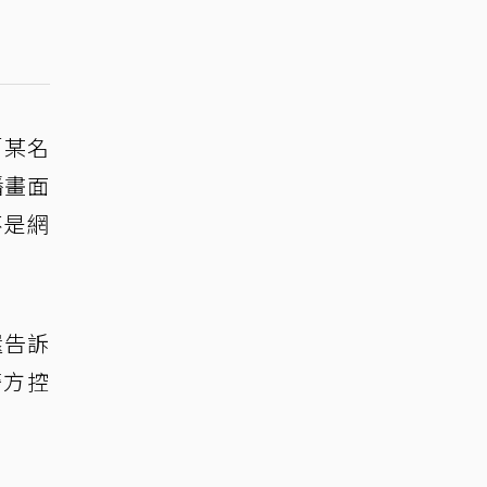
「某名
播畫面
不是網
還告訴
警方控