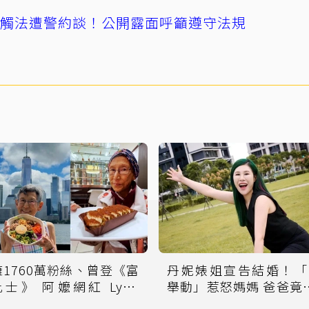
誤觸法遭警約談！公開露面呼籲遵守法規
擁1760萬粉絲、曾登《富
丹妮婊姐宣告結婚！「
比士》 阿嬤網紅 Lynn
舉動」惹怒媽媽 爸爸竟
amada Davis 驚傳病逝
群組PO圖