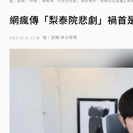
噓！星聞
熱搜
網瘋傳「梨泰院悲劇」禍首是他！南韓知名直播主喊
網瘋傳「梨泰院悲劇」禍首
噓！星聞 綜合報導
2022-10-31 11:36