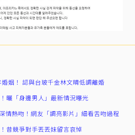
4年婚姻！ 認與台玻千金林文晴低調離婚
產！曬「身邊男人」最新情況曝光
深情熱吻！網友「調亮影片」細看舌吻過程
逝！昔競爭對手丟丟妹留言哀悼