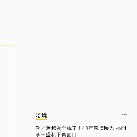
哈燒
獨／潘越雲全說了！40年感情曝光 揭開
李宗盛私下真面目