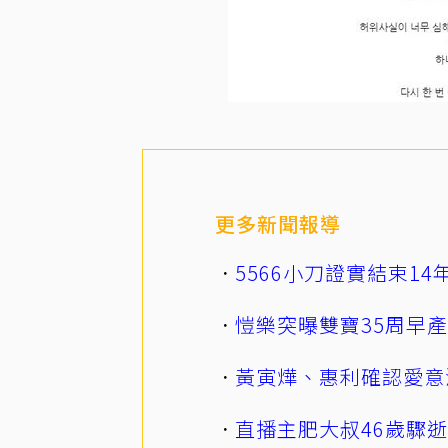
更多新聞報導
5566小刀證實結束1
愷樂突曝雙寶35周早
黃寅燁、惠利確認愛意
直播主肥大叔46歲驟