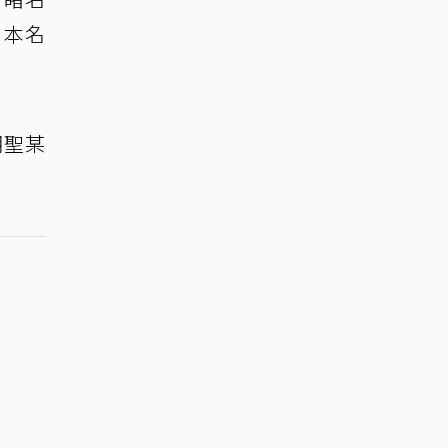
，本名
朝聖某