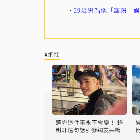
29歲男偶像「寵粉」
#網紅
選完這件事永不會變！ 鍾
明軒這句話引發網友共鳴
Y