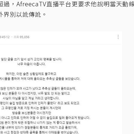
，AfreecaTV直播平台更要求他說明當天動
外界別以訛傳訛。