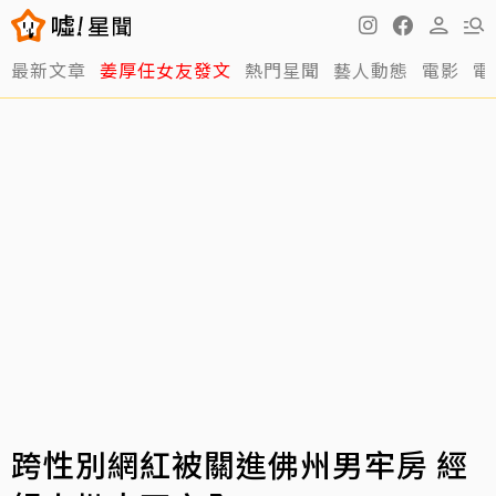
最新文章
姜厚任女友發文
熱門星聞
藝人動態
電影
電
跨性別網紅被關進佛州男牢房 經