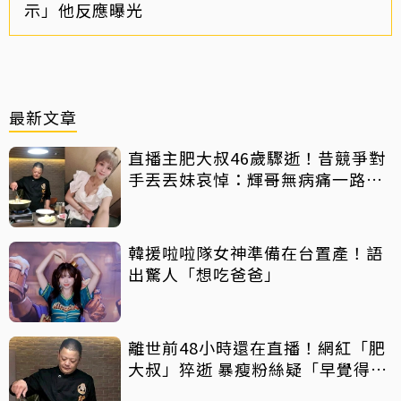
示」他反應曝光
最新文章
直播主肥大叔46歲驟逝！昔競爭對
手丟丟妹哀悼：輝哥無病痛一路好
走
韓援啦啦隊女神準備在台置產！語
出驚人「想吃爸爸」
離世前48小時還在直播！網紅「肥
大叔」猝逝 暴瘦粉絲疑「早覺得不
對」