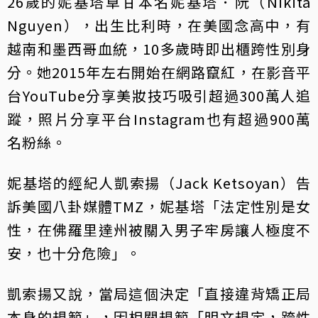
26歲的妮基塔卓甘本名妮基塔．阮（Nikita
Nguyen），出生比利時，在美國念高中，有
越南和墨西哥血統，10多歲時即出櫃跨性別身
分。她2015年左右開始在網路竄紅，在影音平
台YouTube分享美妝技巧吸引超過300萬人追
蹤，照片分享平台Instagram也有超過900萬
名粉絲。
妮基塔的經紀人凱索揚（Jack Ketsoyan）告
訴美國八卦媒體TMZ，妮基塔「法定性別是女
性，在佛羅里達州被關入男子牢房讓人極度不
安，也十分危險」。
凱索揚又說，當局這個決定「直接違背矯正局
本身的規範」，因相關規範「明文規定，跨性