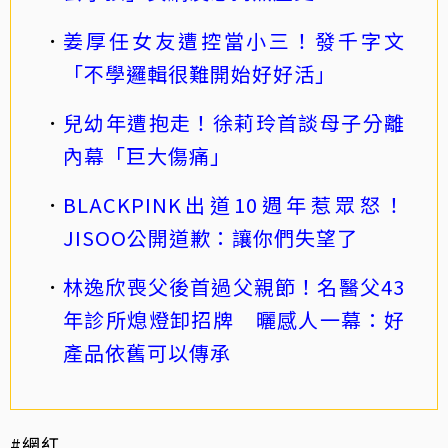
姜厚任女友遭控當小三！發千字文
「不學邏輯很難開始好好活」
兒幼年遭抱走！徐莉玲首談母子分離
內幕「巨大傷痛」
BLACKPINK出道10週年惹眾怒！
JISOO公開道歉：讓你們失望了
林逸欣喪父後首過父親節！名醫父43
年診所熄燈卸招牌 曬感人一幕：好
產品依舊可以傳承
#網紅