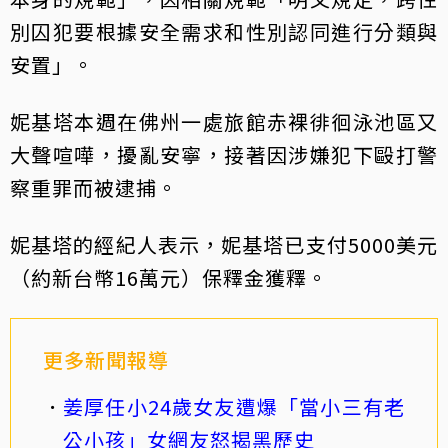
別囚犯要根據安全需求和性別認同進行分類與
安置」。
妮基塔本週在佛州一處旅館赤裸徘徊泳池區又
大聲喧嘩，擾亂安寧，接著因涉嫌犯下毆打警
察重罪而被逮捕。
妮基塔的經紀人表示，妮基塔已支付5000美元
（約新台幣16萬元）保釋金獲釋。
更多新聞報導
姜厚任小24歲女友遭爆「當小三有老
公小孩」女網友怒揭黑歷史