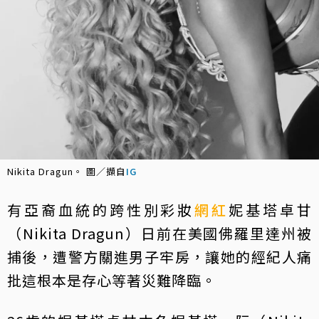
Nikita Dragun。 圖／擷自
IG
有亞裔血統的跨性別彩妝
網紅
妮基塔卓甘
（Nikita Dragun）日前在美國佛羅里達州被
捕後，遭警方關進男子牢房，讓她的經紀人痛
批這根本是存心等著災難降臨。