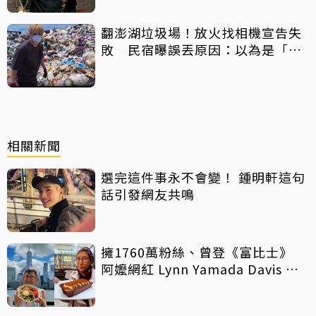
翻澎湖垃圾場！放火找相機宣告失
敗 民宿曝誤丟原因：以為是「按
摩棒」 喊話已和解勿出征
相關新聞
選完這件事永不會變！ 鍾明軒這句
話引發網友共鳴
擁1760萬粉絲、曾登《富比士》
阿嬤網紅 Lynn Yamada Davis 驚
傳病逝