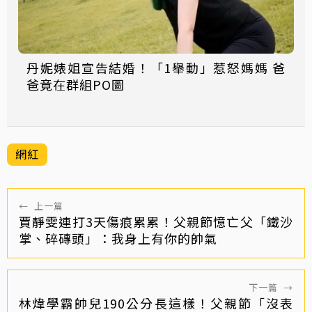
丹妮婊姐宣告結婚！「1舉動」惹怒媽媽 爸
爸竟在群組PO圖
網紅
←
上一篇
賈靜雯連打3天傷痕累累！父親節憶亡父「鐵沙
掌、碎磚頭」：我身上有你的帥氣
下一篇
→
林煒學霸帥兒190公分長這樣！父親節「沒表