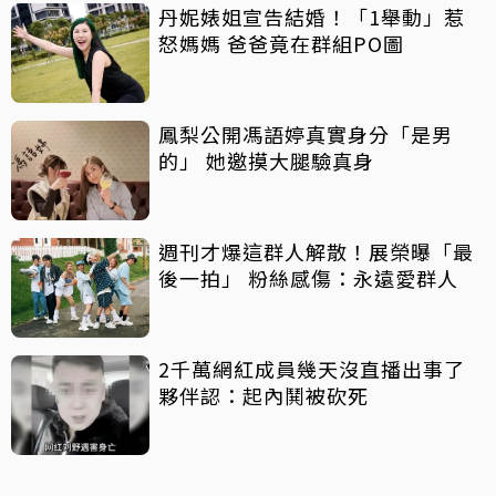
丹妮婊姐宣告結婚！「1舉動」惹
怒媽媽 爸爸竟在群組PO圖
鳳梨公開馮語婷真實身分「是男
的」 她邀摸大腿驗真身
週刊才爆這群人解散！展榮曝「最
後一拍」 粉絲感傷：永遠愛群人
2千萬網紅成員幾天沒直播出事了
夥伴認：起內鬨被砍死