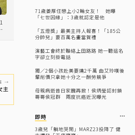
71歲姜厚任戀上小2輪女友！ 她曝
「七世因緣」：3歲就認定是他
1
在
「五燈獎」最美主持人報喜！「185公
分帥兒」要百萬名畫當賀禮
演藝工會終於聯絡上田路路 她一聽這名
字卻立刻掛電話
獨／2個小孩赴美要燒2千萬 曲艾玲嘆後
輩削價只拿她十分之一酬勞競爭
篇
→
女主
母親病逝昔日家醜再掀！侯炳瑩認封鎖
哥哥侯冠群 兩度抗癌近況曝光
即時
3歲兒「躺地哭鬧」MARZ23投降了 健