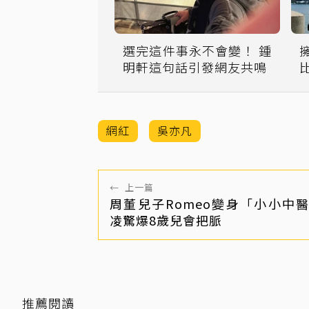
選完這件事永不會變！ 鍾
明軒這句話引發網友共鳴
Y
網紅
吳亦凡
←
上一篇
周董兒子Romeo變身「小小中
凌驚爆8歲兒會把脈
推薦閱讀