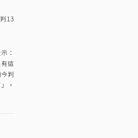
判13
表示：
果有這
如今判
了」，