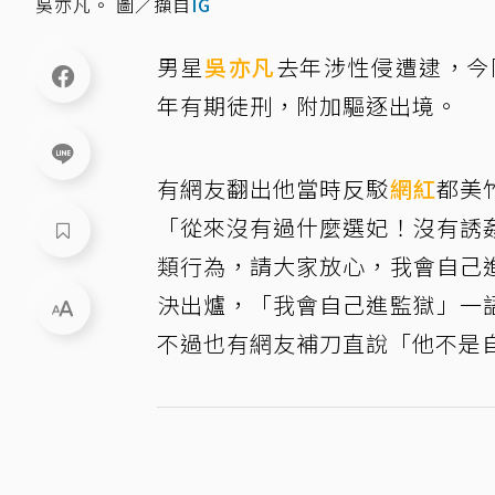
吳亦凡。 圖／擷自
IG
男星
吳亦凡
去年涉性侵遭逮，今
年有期徒刑，附加驅逐出境。
有網友翻出他當時反駁
網紅
都美
「從來沒有過什麼選妃！沒有誘
類行為，請大家放心，我會自己
決出爐，「我會自己進監獄」一
不過也有網友補刀直說「他不是