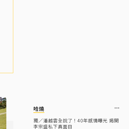
哈燒
獨／潘越雲全說了！40年感情曝光 揭開
李宗盛私下真面目