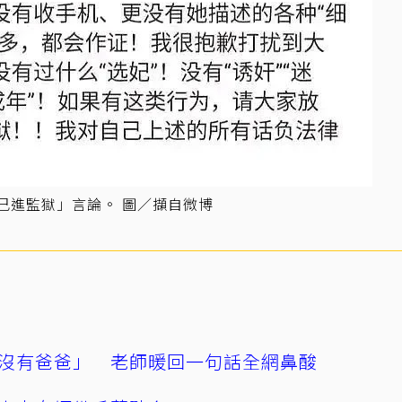
己進監獄」言論。 圖／擷自微博
沒有爸爸」 老師暖回一句話全網鼻酸