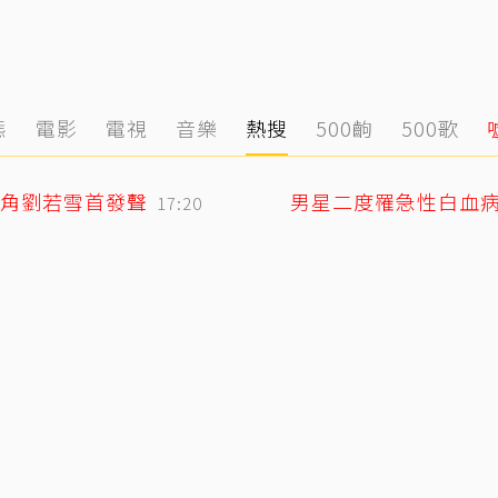
態
電影
電視
音樂
熱搜
500齣
500歌
角劉若雪首發聲
男星二度罹急性白血
17:20