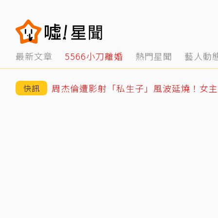
最新文章
5566小刀離婚
熱門星聞
藝人動
周杰倫遭影射「私生子」風波延燒！女主
快訊