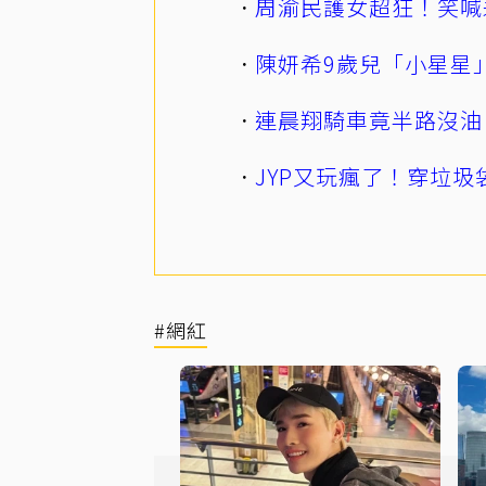
周渝民護女超狂！笑喊
陳妍希9歲兒「小星星
連晨翔騎車竟半路沒油
JYP又玩瘋了！穿垃圾
#網紅