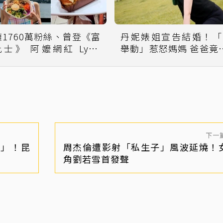
擁1760萬粉絲、曾登《富
丹妮婊姐宣告結婚！「
比士》 阿嬤網紅 Lynn
舉動」惹怒媽媽 爸爸竟
amada Davis 驚傳病逝
群組PO圖
下一
醫」！昆
周杰倫遭影射「私生子」風波延燒！
角劉若雪首發聲