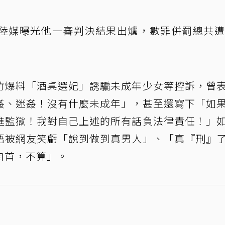
陸媒曝光他一審判決結果出爐，數罪併罰總共遭
竹爆料「酒桌選妃」誘騙未成年少女等控訴，曾
姦、迷姦！沒有什麼未成年」，甚至還寫下「如
進監獄！我對自己上述的所有話負法律責任！」
語被網友笑虧「說到做到真男人」、「真『刑』
自首，不算」。