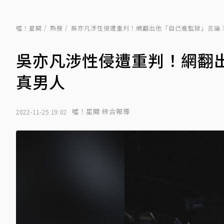
噓！星聞
熱搜
吳亦凡涉性侵遭重判！網翻出他「自己進監獄」言論
吳亦凡涉性侵遭重判！網翻
真男人
噓！星聞 綜合報導
2022-11-25 19:02