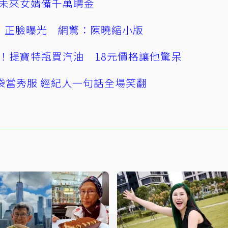
未來女婿備千萬聘金
」正臉曝光 網驚：陳曉縮小版
！提寶特瓶買汽油 18元價格讓他驚呆
袋當秀服 經紀人一句話全場笑翻