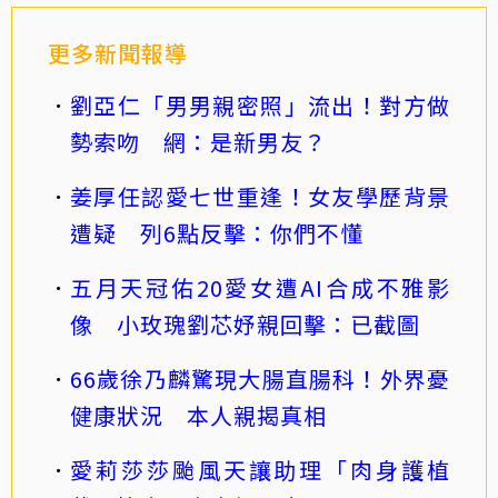
更多新聞報導
劉亞仁「男男親密照」流出！對方做
勢索吻 網：是新男友？
姜厚任認愛七世重逢！女友學歷背景
遭疑 列6點反擊：你們不懂
五月天冠佑20愛女遭AI合成不雅影
像 小玫瑰劉芯妤親回擊：已截圖
66歲徐乃麟驚現大腸直腸科！外界憂
健康狀況 本人親揭真相
愛莉莎莎颱風天讓助理「肉身護植