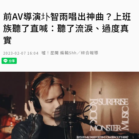
前AV導演圤智雨唱出神曲？上班
族聽了直喊：聽了流淚、過度真
實
噓！星聞 編輯Shh／綜合報導
2023-02-07 16:04