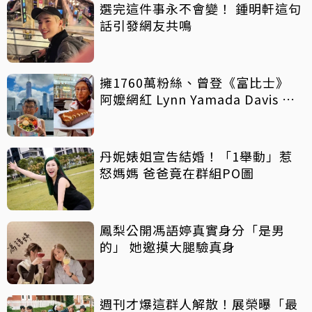
選完這件事永不會變！ 鍾明軒這句
話引發網友共鳴
擁1760萬粉絲、曾登《富比士》
阿嬤網紅 Lynn Yamada Davis 驚
傳病逝
丹妮婊姐宣告結婚！「1舉動」惹
怒媽媽 爸爸竟在群組PO圖
鳳梨公開馮語婷真實身分「是男
的」 她邀摸大腿驗真身
週刊才爆這群人解散！展榮曝「最