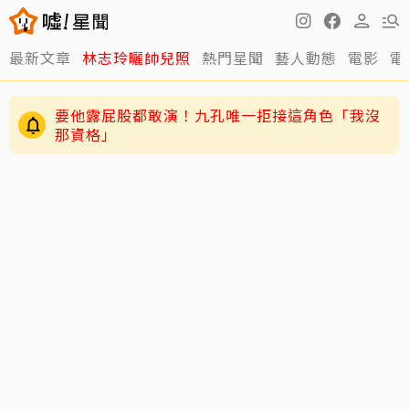
最新文章
林志玲曬帥兒照
熱門星聞
藝人動態
電影
電
要他露屁股都敢演！九孔唯一拒接這角色「我沒
那資格」
姜厚任護愛12點聲明重砲反擊！駁小24歲女友
「當小三」嗆：講三小？