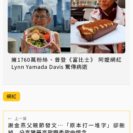
擁1760萬粉絲、曾登《富比士》 阿嬤網紅
Lynn Yamada Davis 驚傳病逝
網紅
←
上一篇
謝金燕父親節發文…「原本打一堆字」卻刪
掉 分享豬哥亮歌廳秀歌曲懷念