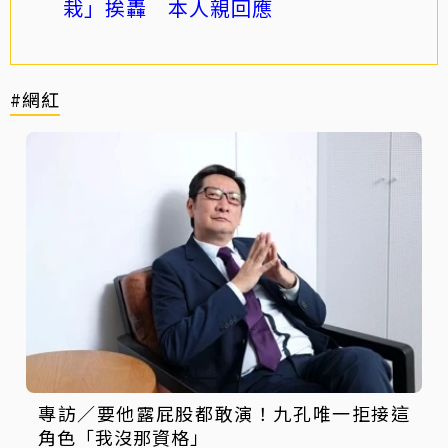
栽」挨轟 本人親回應
#網紅
專訪／要他露屁股都敢演！九孔唯一拒接這
角色「我沒那資格」