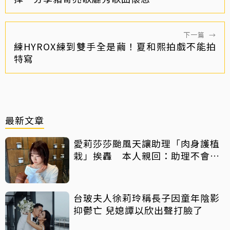
下一篇
→
練HYROX練到雙手全是繭！夏和熙拍戲不能拍
特寫
最新文章
愛莉莎莎颱風天讓助理「肉身護植
栽」挨轟 本人親回：助理不會被
吹出去
台玻夫人徐莉玲稱長子因童年陰影
抑鬱亡 兒媳譚以欣出聲打臉了