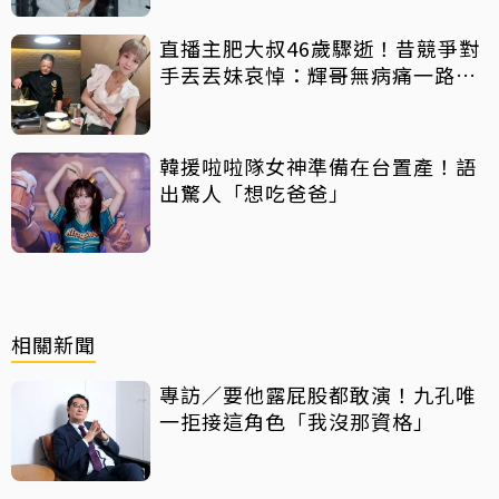
直播主肥大叔46歲驟逝！昔競爭對
手丟丟妹哀悼：輝哥無病痛一路好
走
韓援啦啦隊女神準備在台置產！語
出驚人「想吃爸爸」
相關新聞
專訪／要他露屁股都敢演！九孔唯
一拒接這角色「我沒那資格」