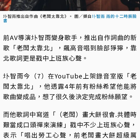
圤智雨推出自作曲《老闆太靠北》。 圖／擷自
圤智雨 雨的十二時辰臉
書
前AV導演圤智雨變身歌手，推出自作詞曲的新
歌「老闆太靠北」，飆高音唱到臉部猙獰，靠
北歌詞更是戳中上班族心聲。
圤智雨今（7）在YouTube上架錄音室版「老
闆太靠北」，他透露4年前有粉絲希望他能將
歌曲變成品，想了很久後決定完成粉絲願望。
而他歌詞中寫道「（老闆）畫大餅很會.共體時
艱當成口頭禪來演練」戳中不少上班族心聲，
表示「唱出勞工心聲，前老闆畫大餅超級厲