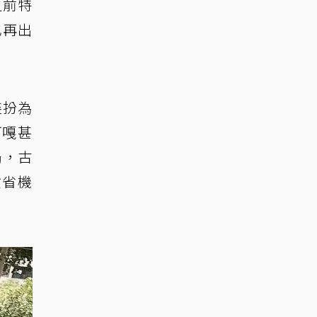
之前特
也再出
裝扮為
阿嘎甚
局，古
忙省機