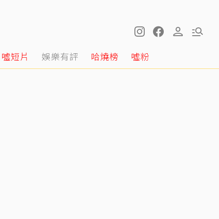
噓短片
娛樂有評
哈燒榜
噓粉