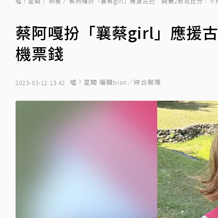
噓！星聞
熱搜
蔡阿嘎扮「襄蔡girl」應援古巴 開賽2局見比分：
蔡阿嘎扮「襄蔡girl」應
機票錢
噓！星聞 編輯bian／綜合報導
2023-03-12 13:42