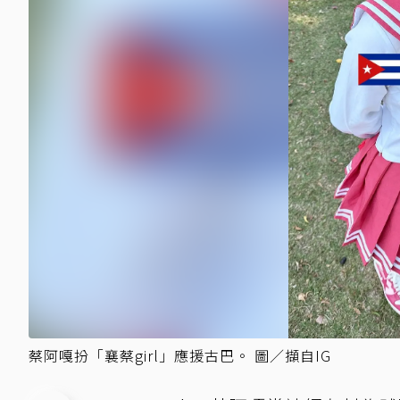
蔡阿嘎扮「襄蔡girl」應援古巴。 圖／擷自IG