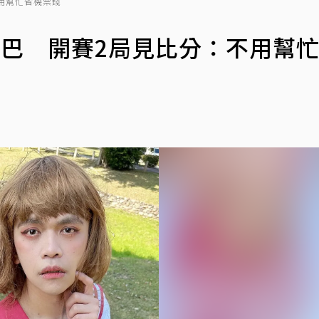
不用幫忙省機票錢
援古巴 開賽2局見比分：不用幫