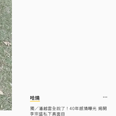
哈燒
獨／潘越雲全說了！40年感情曝光 揭開
李宗盛私下真面目