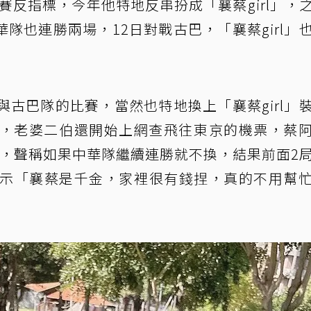
為球賽反指標，今年他特地反串扮成「襄蔡girl」，
隊也連勝兩場，12日對戰古巴，「襄蔡girl」
與古巴隊的比賽，當然也特地換上「襄蔡girl」
後，老婆二伯還開始上網查飛往東京的機票，蔡
l」，聲稱如果中華隊繼續連勝就不換，結果前面2
表示「襄蔡是千金，家裡很有錢捏，真的不用幫