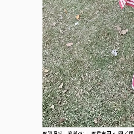
蔡阿嘎扮「襄蔡girl」應援古巴。 圖／擷