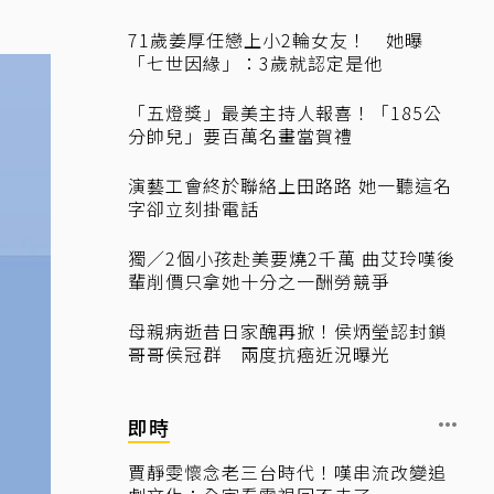
71歲姜厚任戀上小2輪女友！ 她曝
「七世因緣」：3歲就認定是他
「五燈獎」最美主持人報喜！「185公
分帥兒」要百萬名畫當賀禮
演藝工會終於聯絡上田路路 她一聽這名
字卻立刻掛電話
獨／2個小孩赴美要燒2千萬 曲艾玲嘆後
輩削價只拿她十分之一酬勞競爭
母親病逝昔日家醜再掀！侯炳瑩認封鎖
哥哥侯冠群 兩度抗癌近況曝光
即時
賈靜雯懷念老三台時代！嘆串流改變追