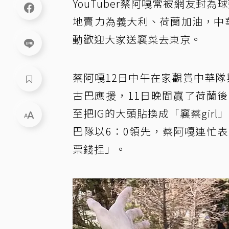
YouTuber蔡阿嘎常被網友封
地賣力為義大利、荷蘭加油，中華
動歡迎大家送襄菜去東京。
蔡阿嘎12日中午在家觀賞中華隊
古巴應援，11日晚間贏了荷蘭
至把IG的大頭貼換成「襄蔡gir
巴隊以6：0領先，蔡阿嘎連忙
票錢捏」。