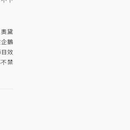
「奧黛
在企鵝
節目效
都不禁