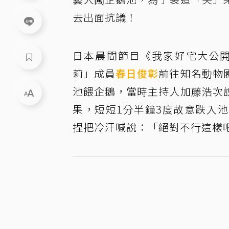
去出面抗議！
日本晨間節目《我家好宅大公開
莉」成員
春日俊彰
前往知名動物
池餵企鵝，當時主持人加藤浩次
果，短短1分半鐘3度故意跌入
捏把冷汗喊說：「絕對不行這樣