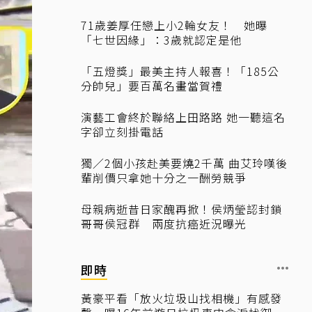
71歲姜厚任戀上小2輪女友！ 她曝
「七世因緣」：3歲就認定是他
「五燈獎」最美主持人報喜！「185公
分帥兒」要百萬名畫當賀禮
演藝工會終於聯絡上田路路 她一聽這名
字卻立刻掛電話
獨／2個小孩赴美要燒2千萬 曲艾玲嘆後
輩削價只拿她十分之一酬勞競爭
母親病逝昔日家醜再掀！侯炳瑩認封鎖
哥哥侯冠群 兩度抗癌近況曝光
即時
黃豪平看「放火垃圾山找相機」有感發