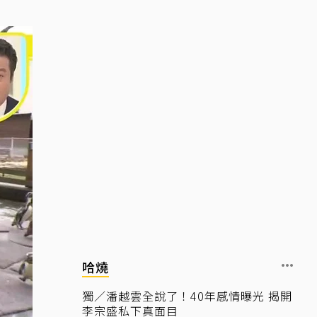
哈燒
獨／潘越雲全說了！40年感情曝光 揭開
李宗盛私下真面目