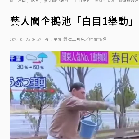
噓！星聞
熱搜
藝人闖企鵝池「白目1舉動」惹怒動物園 慘遭砲轟
藝人闖企鵝池「白目1舉動
噓！星聞 編輯三月兔／綜合報導
2023-03-25 09:52