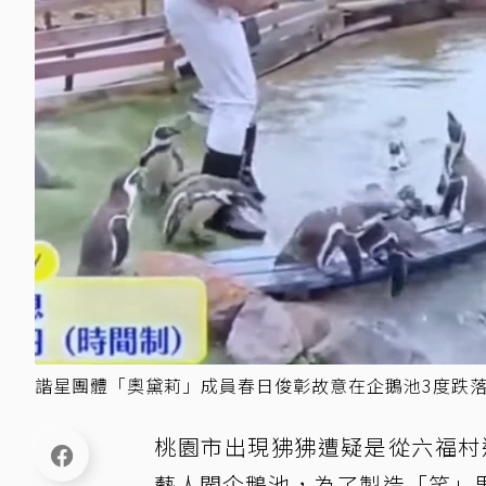
諧星團體「奧黛莉」成員春日俊彰故意在企鵝池3度跌落
桃園市出現狒狒遭疑是從六福村
藝人闖企鵝池，為了製造「笑」