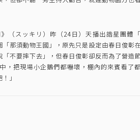
》（スッキリ）昨（24日）天播出諧星團體
園「那須動物王國」，原先只是設定由春日俊彰
說「不要摔下去」，但春日俊彰卻反而為了營造
池中，把現場小企鵝們都嚇壞，棚內的來賓看了
吧！」