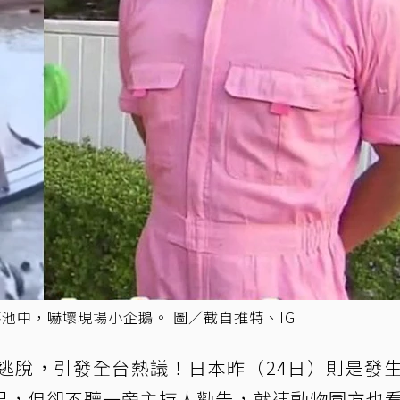
池中，嚇壞現場小企鵝。 圖／截自推特、IG
逃脫，引發全台熱議！日本昨（24日）則是發
果，但卻不聽一旁主持人勸告，就連動物園方也