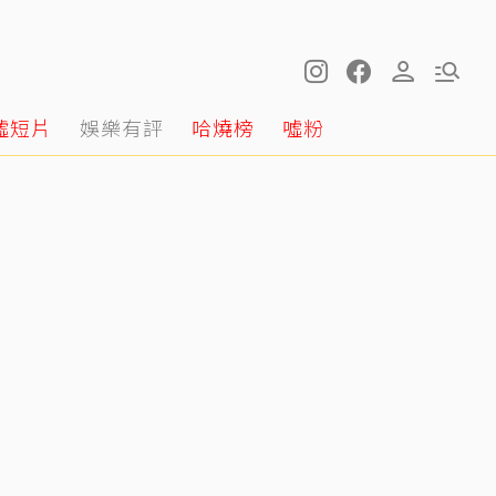
噓短片
娛樂有評
哈燒榜
噓粉