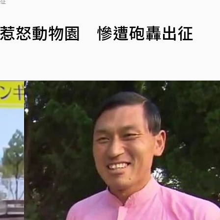
出征
」惹怒動物園 慘遭砲轟出征