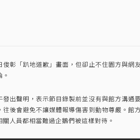
日俊彰「趴地道歉」畫面，但卻止不住園方與網
論。
午發出聲明，表示節目錄製前並沒有與館方溝通
。往後會避免不讓媒體報導傷害到動物尊嚴。館
相關人員都相當難過企鵝們被這樣對待。