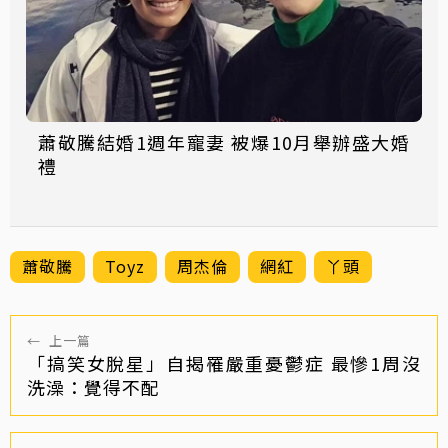
蕭敬騰結婚1週年寵妻 被爆10月舉辦盛大婚
禮
蕭敬騰
Toyz
周杰倫
網紅
丫頭
←
上一篇
「搞笑女脫星」自揭罹嚴重憂鬱症 最慘1周沒
洗澡：覺得不配