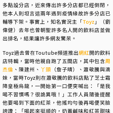
多點設分店，近來傳出許多分店都已經倒閉，
他本人則坦言這兩年遇到疫情緣故許多分店已
輔導下架。事實上，知名實況主「
Toyz
」（劉
偉健）去年也曾朝聖許多名人開的飲料店並做
出排名，結果讓許多網友驚呆。
Toyz過去曾在Toutube頻道推出
網紅
開的飲料
店特輯，當時他親自跑了五間店，其中包含
周
杰倫
、陳建州、
丫頭
（詹子晴）、蕭敬騰與滴
妹，當時Toyz則在蕭敬騰的飲料店點了芝士霜
降皇極烏龍，一開始第一口便突喊出：「是我
喝不習慣嗎？很詭異哦！」工作人員隨後提醒
他要喝到下面的紅茶，他搖均勻後再喝便笑臉
誇讚：「喝起來挺順的，奶蓋鹹味和紅茶甜味