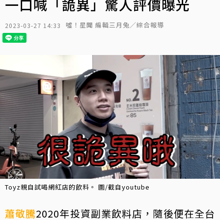
一口喊「詭異」驚人評價曝光
噓！星聞 編輯三月兔／綜合報導
2023-03-27 14:33
Toyz親自試喝網紅店的飲料。 圖/截自youtube
蕭敬騰
2020年投資副業飲料店，隨後便在全台