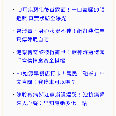
IU耳疾惡化後首露面！一口氣曬19張
近照 真實狀態全曝光
曾涉毒、身心狀況不佳！網紅裴仁圭
驚傳陳屍自宅
港樂傳奇黎彼得離世！歌神許冠傑曬
手寫信悼念黃金搭檔
SJ始源早餐店打卡！親民「碰拳」中
文直問：我停車可以嗎？
陳聆薇病逝江蕙崩潰爆哭！洩抗癌過
來人心聲：早知讓她多化一點