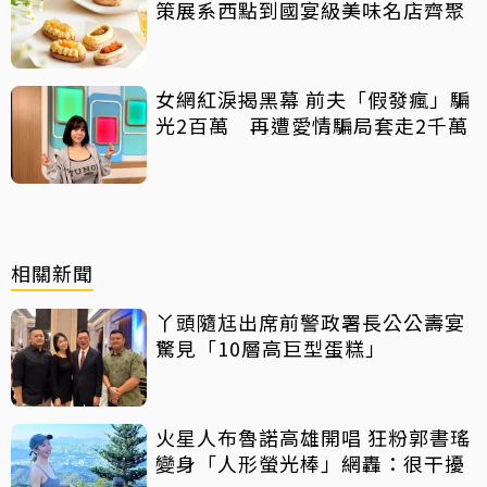
策展系西點到國宴級美味名店齊聚
女網紅淚揭黑幕 前夫「假發瘋」騙
光2百萬 再遭愛情騙局套走2千萬
相關新聞
丫頭隨尪出席前警政署長公公壽宴
驚見「10層高巨型蛋糕」
火星人布魯諾高雄開唱 狂粉郭書瑤
變身「人形螢光棒」網轟：很干擾