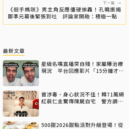
下一篇
→
《殺手媽咪》男主角反應僵硬挨轟！孔曉振揭
鄭準元幕後緊張到吐 評論家開砲：積極一點
最新文章
星級名嘴直播突自殘！家屬曝治療
現況 平台回應影片「15分鐘才下
架」原因
曾涉毒、身心狀況不佳！韓71萬網
紅裴仁圭驚傳陳屍自宅 警方調查
中
500甜2026甜點派對升級登場！從