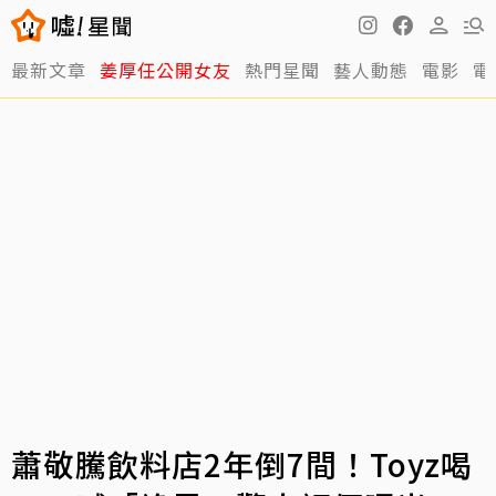
最新文章
姜厚任公開女友
熱門星聞
藝人動態
電影
電
蕭敬騰飲料店2年倒7間！Toyz喝