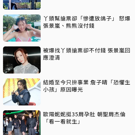
丫頭幫搶票卻「慘遭放鴿子」 怒爆
張景嵐、熊熊沒付錢
被爆找丫頭搶票卻不付錢 張景嵐回
應澄清
結婚至今只拚事業 詹子晴「恐懼生
小孩」原因曝光
歐陽妮妮挺35周孕肚 朝聖周杰倫
「看一看就生」