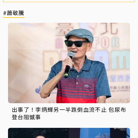
#蕭敬騰
出事了！李炳輝另一半跌倒血流不止 包尿布
登台阻憾事