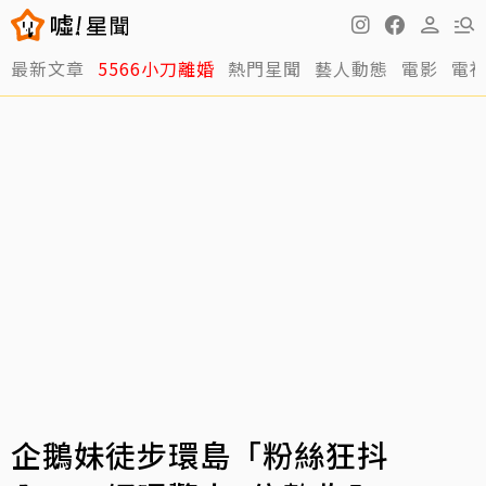
最新文章
5566小刀離婚
熱門星聞
藝人動態
電影
電
企鵝妹徒步環島「粉絲狂抖