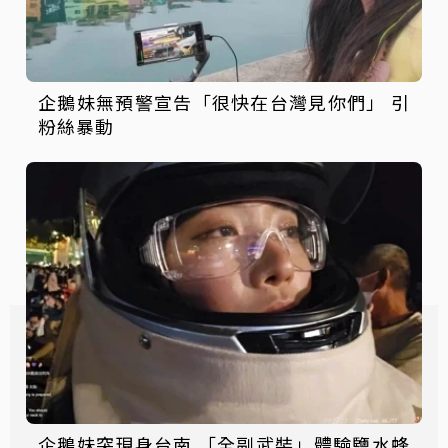
企鵝妹無預警宣告「很快在台灣見你們」 引
粉絲暴動
企鵝妹突現身台南 「全副武裝」體驗鹽水蜂