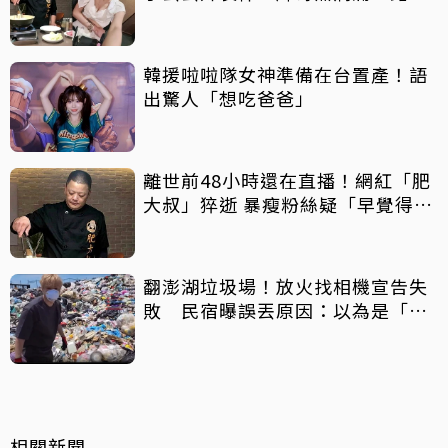
走
韓援啦啦隊女神準備在台置產！語
出驚人「想吃爸爸」
離世前48小時還在直播！網紅「肥
大叔」猝逝 暴瘦粉絲疑「早覺得不
對」
翻澎湖垃圾場！放火找相機宣告失
敗 民宿曝誤丟原因：以為是「按
摩棒」 喊話已和解勿出征
相關新聞