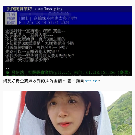
網友好奇企鵝妹收到的抖內金額。 圖／擷自
ptt.cc
。