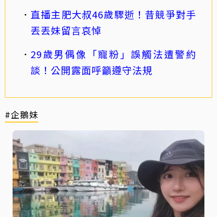
直播主肥大叔46歲驟逝！昔競爭對手
丟丟妹留言哀悼
29歲男偶像「寵粉」誤觸法遭警約
談！公開露面呼籲遵守法規
#企鵝妹