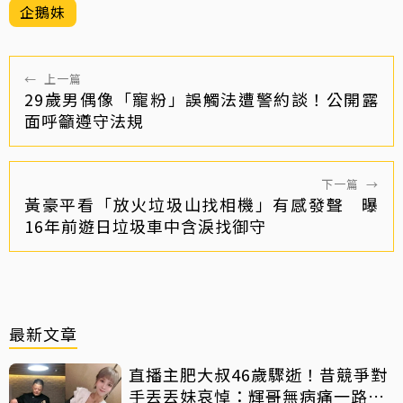
企鵝妹
←
上一篇
29歲男偶像「寵粉」誤觸法遭警約談！公開露
面呼籲遵守法規
下一篇
→
黃豪平看「放火垃圾山找相機」有感發聲 曝
16年前遊日垃圾車中含淚找御守
最新文章
直播主肥大叔46歲驟逝！昔競爭對
手丟丟妹哀悼：輝哥無病痛一路好