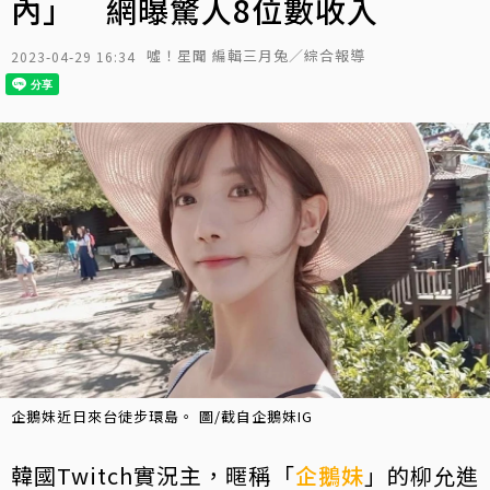
內」 網曝驚人8位數收入
噓！星聞 編輯三月兔／綜合報導
2023-04-29 16:34
企鵝妹近日來台徒步環島。 圖/截自企鵝妹IG
韓國Twitch實況主，暱稱「
企鵝妹
」的柳允進