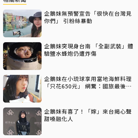
企鵝妹無預警宣告「很快在台灣見
你們」 引粉絲暴動
企鵝妹突現身台南 「全副武裝」體
驗鹽水蜂炮仍遭炸傷
企鵝妹在小琉球享用當地海鮮料理
「只花650元」 網驚：國旅最後希
望
企鵝妹有喜了！「嫁」來台揭心聲
甜嗓融化人