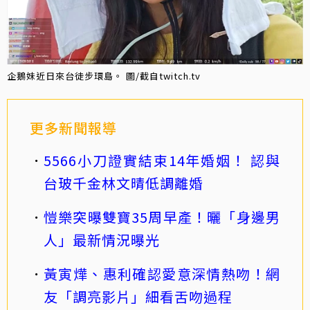
企鵝妹近日來台徒步環島。 圖/截自twitch.tv
更多新聞報導
5566小刀證實結束14年婚姻！ 認與
台玻千金林文晴低調離婚
愷樂突曝雙寶35周早產！曬「身邊男
人」最新情況曝光
黃寅燁、惠利確認愛意深情熱吻！網
友「調亮影片」細看舌吻過程