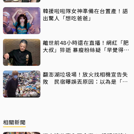
韓援啦啦隊女神準備在台置產！語
出驚人「想吃爸爸」
離世前48小時還在直播！網紅「肥
大叔」猝逝 暴瘦粉絲疑「早覺得不
對」
翻澎湖垃圾場！放火找相機宣告失
敗 民宿曝誤丟原因：以為是「按
摩棒」 喊話已和解勿出征
相關新聞