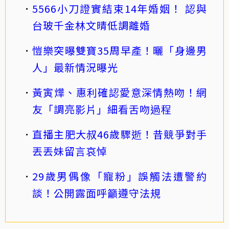
5566小刀證實結束14年婚姻！ 認與
台玻千金林文晴低調離婚
愷樂突曝雙寶35周早產！曬「身邊男
人」最新情況曝光
黃寅燁、惠利確認愛意深情熱吻！網
友「調亮影片」細看舌吻過程
直播主肥大叔46歲驟逝！昔競爭對手
丟丟妹留言哀悼
29歲男偶像「寵粉」誤觸法遭警約
談！公開露面呼籲遵守法規