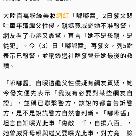
大陸百萬粉絲美妝
網紅
「嘟嘟醬」2日發文悲
吐童年遭繼父性侵，親媽竟威脅她不准報警，
網友看了心疼又震驚，直言「她不是母親，是
從犯」。今（3）日「嘟嘟醬」再發文，列5點
表示已報警，並稱透過社群發聲是她最後的救
贖。
「嘟嘟醬」自曝遭繼父性侵疑有網友質疑，她
今發文便先表示「我沒有必要對某些網友自
證」，並稱已聯繫警方，該說的都會告訴警
方，是不是說謊警方自然會判斷。「嘟嘟醬」
坦言自知曝光此事「傷敵一千，自損八百」，
她曾威脅母親與繼父要曝光此事，對方竟一臉