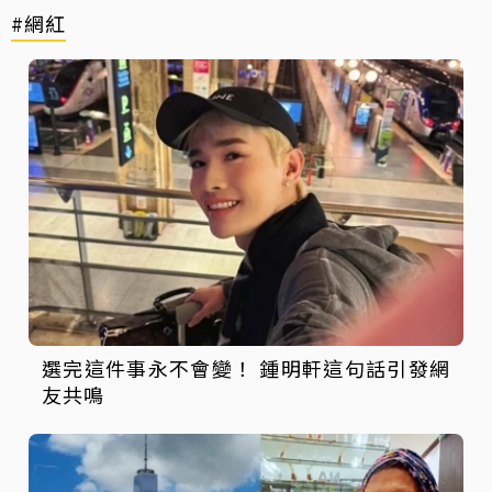
#網紅
選完這件事永不會變！ 鍾明軒這句話引發網
友共鳴