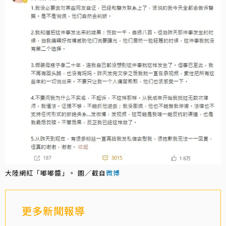
大陸網紅「嘟嘟醬」。 圖／截自
微博
更多新聞報導