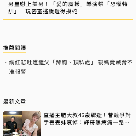
男星戀上美男！「愛的魔樣」導演祭「恐懼特
訓」 玩密室逃脫還得摸蛇
推薦閱讀
網紅悲吐遭繼父「舔胸、頂私處」 親媽竟威脅不
准報警
最新文章
直播主肥大叔46歲驟逝！昔競爭對
手丟丟妹哀悼：輝哥無病痛一路好
走