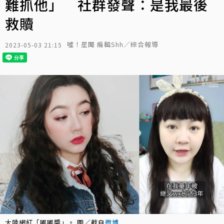
難抓他」 社群發聲：是我最後
救贖
噓！星聞 編輯Shh／綜合報導
2023-05-03 21:15
大陸網紅「嘟嘟醬」。 圖／截自
微博