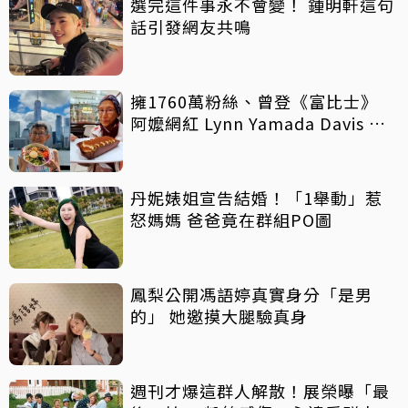
選完這件事永不會變！ 鍾明軒這句
話引發網友共鳴
擁1760萬粉絲、曾登《富比士》
阿嬤網紅 Lynn Yamada Davis 驚
傳病逝
丹妮婊姐宣告結婚！「1舉動」惹
怒媽媽 爸爸竟在群組PO圖
鳳梨公開馮語婷真實身分「是男
的」 她邀摸大腿驗真身
週刊才爆這群人解散！展榮曝「最