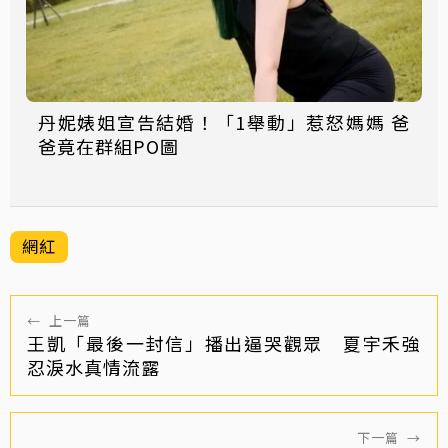
丹妮婊姐宣告結婚！「1舉動」惹怒媽媽 爸
爸竟在群組PO圖
網紅
←
上一篇
王凱「最後一封信」播出逼哭觀眾 夏宇禾強
忍淚水真情流露
下一篇
→