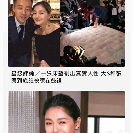
星級評論／一張床墊割出真實人性 大S和張
蘭到底誰被矇在鼓裡