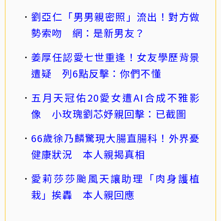
劉亞仁「男男親密照」流出！對方做
勢索吻 網：是新男友？
姜厚任認愛七世重逢！女友學歷背景
遭疑 列6點反擊：你們不懂
五月天冠佑20愛女遭AI合成不雅影
像 小玫瑰劉芯妤親回擊：已截圖
66歲徐乃麟驚現大腸直腸科！外界憂
健康狀況 本人親揭真相
愛莉莎莎颱風天讓助理「肉身護植
栽」挨轟 本人親回應