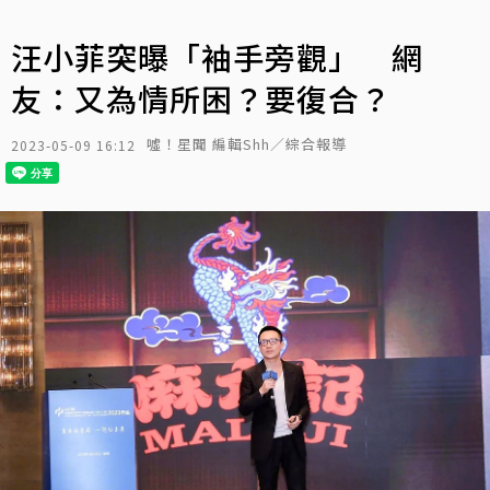
汪小菲突曝「袖手旁觀」 網
友：又為情所困？要復合？
噓！星聞 編輯Shh／綜合報導
2023-05-09 16:12