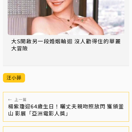
大S開啟另一段婚姻輪迴 沒人勸得住的華麗
大冒險
汪小菲
←
上一篇
楊紫瓊迎64歲生日！曬丈夫親吻照放閃 獲頒釜
山 影展「亞洲電影人獎」