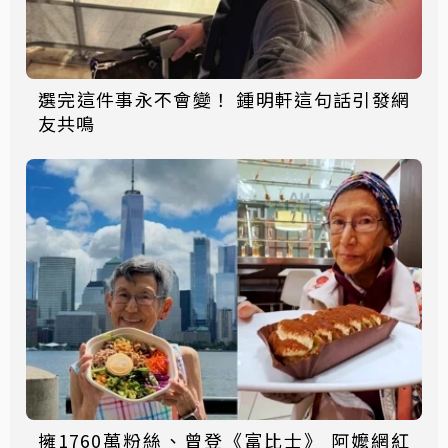
選完這件事永不會變！ 鍾明軒這句話引發網
友共鳴
擁1760萬粉絲、曾登《富比士》 阿嬤網紅