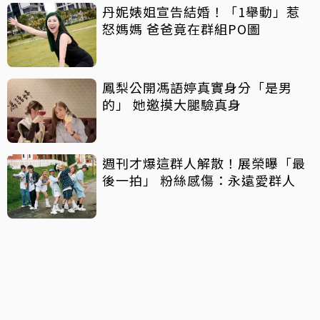
丹妮婊姐宣告結婚！「1舉動」惹
怒媽媽 爸爸竟在群組PO圖
鳳梨公開馮語婷真實身分「是男
的」 她邀摸大腿驗真身
週刊才爆這群人解散！展榮曝「最
後一拍」 粉絲感傷：永遠愛群人