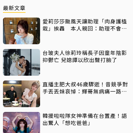
最新文章
愛莉莎莎颱風天讓助理「肉身護植
栽」挨轟 本人親回：助理不會被
吹出去
台玻夫人徐莉玲稱長子因童年陰影
抑鬱亡 兒媳譚以欣出聲打臉了
直播主肥大叔46歲驟逝！昔競爭對
手丟丟妹哀悼：輝哥無病痛一路好
走
韓援啦啦隊女神準備在台置產！語
出驚人「想吃爸爸」