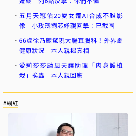
遭疑 列6點反擊：你們不懂
五月天冠佑20愛女遭AI合成不雅影
像 小玫瑰劉芯妤親回擊：已截圖
66歲徐乃麟驚現大腸直腸科！外界憂
健康狀況 本人親揭真相
愛莉莎莎颱風天讓助理「肉身護植
栽」挨轟 本人親回應
#網紅