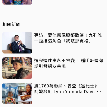
相關新聞
專訪／要他露屁股都敢演！九孔唯
一拒接這角色「我沒那資格」
選完這件事永不會變！ 鍾明軒這句
話引發網友共鳴
擁1760萬粉絲、曾登《富比士》
阿嬤網紅 Lynn Yamada Davis 驚
傳病逝