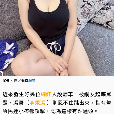
潔哥。 圖／擷自
臉書
近來發生好幾位
網紅
人設翻車，被網友起底罵
翻，潔哥（
李秉潔
）則忍不住跳出來，指有些
酸民連小孩都攻擊，認為這樣有點過頭。