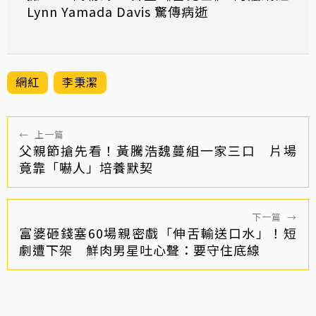
Lynn Yamada Davis 驚傳病逝
網紅
李秉潔
←
上一篇
父親節搶先看！黃騰浩魏蔓組一家三口 片場
竟靠「嚇人」培養默契
下一篇
→
富婆砸錢塞60場親密戲「伸舌輸送口水」！短
劇遭下架 鮮肉男星吐心聲：要守住底線