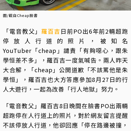
圖/截自Cheap臉書
「電音教父」
羅百吉
日前PO出6年前2輛超跑
停放人行道的照片，被知名
YouTuber「cheap」譴責「有夠噁心，跟朱
學恒差不多」，羅百吉一度氣喊告。兩人昨天
大合解，「cheap」公開道歉「不該罵他是朱
學恒」，羅百吉也大方答應參加8月27日的行
人大遊行，一起為改善「行人地獄」努力。
「電音教父」羅百吉8日晚間在臉書PO出兩輛
超跑停在人行道上的照片，對於網友留言提醒
不該停放人行道，他卻回應「停在路邊被撞，