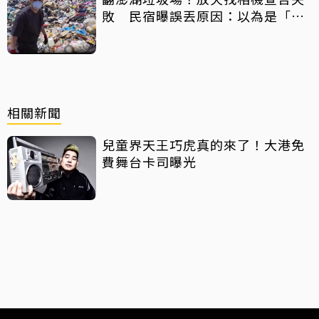
敗 民宿曝誤丟原因：以為是「按
摩棒」 喊話已和解勿出征
相關新聞
兒童界天王巧虎真的來了！大港免
費舞台卡司曝光