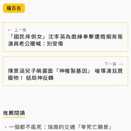
羅百吉
←
上一篇
「國民摔倒女」沈李英為戲練拳擊遭婚姻背叛
演員老公暖喊：別受傷
下一篇
→
陳意涵兒子萌露面「神複製基因」 嗆導演尪買
廢物！ 結局神反轉
推薦閱讀
一個都不能死：瑞典的交通「零死亡願景」