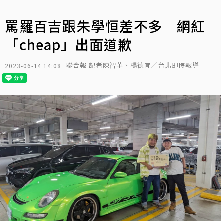
罵羅百吉跟朱學恒差不多 網紅
「cheap」出面道歉
聯合報 記者陳智華、楊德宜╱台北即時報導
2023-06-14 14:08