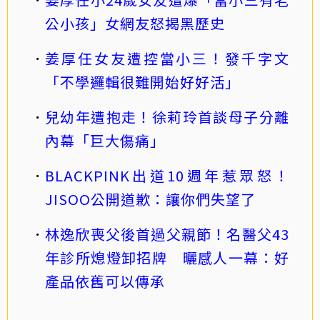
公小孩」女網友怒揭黑歷史
姜厚任女友遭控當小三！發千字文
「不學邏輯很難開始好好活」
兒幼年遭抱走！徐莉玲首談母子分離
內幕「巨大傷痛」
BLACKPINK出道10週年惹眾怒！
JISOO公開道歉：讓你們失望了
林逸欣喪父後首過父親節！名醫父43
年診所熄燈卸招牌 曬感人一幕：好
產品依舊可以傳承