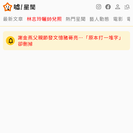
最新文章
林志玲曬帥兒照
熱門星聞
藝人動態
電影
電
謝金燕父親節發文憶豬哥亮…「原本打一堆字」
卻刪掉
練HYROX練到雙手全是繭！夏和熙拍戲不能拍特
寫