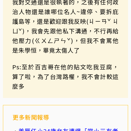
我對交通還是很執著的，之後有任何政
治人物還是誰哪位名人~違停、要拆庇
護島等，還是歡迎跟我反映(ㄐㄧㄢˇ ㄐ
ㄩˇ)，我會先跟他私下溝通，不行再給
他壓力(ㄍㄨㄥㄕㄣˇ)，但我不會罵他
是朱學恒，畢竟太傷人了
Ps:至於百吉哥在他的貼文吃我豆腐，
算了啦，為了台灣路權，我不會計較這
麼多
更多新聞報導
姜厚任小24歲女友遭爆「當小三有老