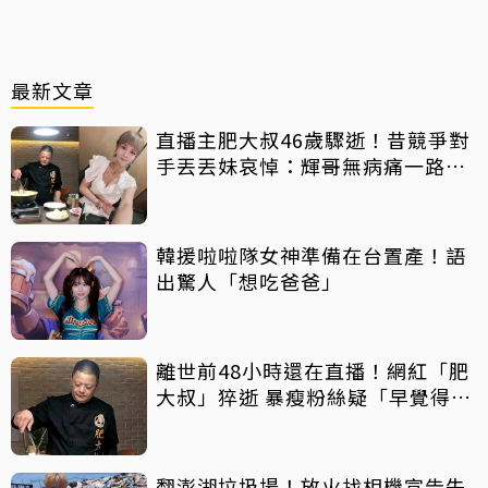
最新文章
直播主肥大叔46歲驟逝！昔競爭對
手丟丟妹哀悼：輝哥無病痛一路好
走
韓援啦啦隊女神準備在台置產！語
出驚人「想吃爸爸」
離世前48小時還在直播！網紅「肥
大叔」猝逝 暴瘦粉絲疑「早覺得不
對」
翻澎湖垃圾場！放火找相機宣告失