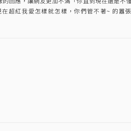
樣的回應，讓網友更加不滿「你直到現在還是不
在超紅我愛怎樣就怎樣，你們管不著~ 的囂