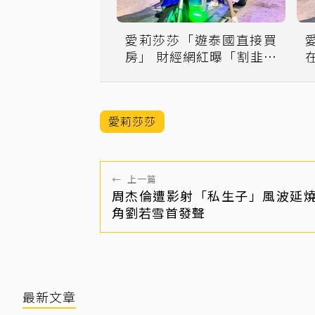
愛莉莎莎「遊泰國直接買
房」 財經網紅曝「割韭菜
數據」
愛莉莎莎
←
上一篇
周杰倫遭影射「私生子」風波延
角劉若雪首發聲
最新文章