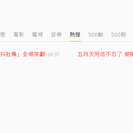
動態
電影
電視
音樂
熱搜
500齣
500歌
「抖肚舞」全場笑翻
五月天阿信不忍了 揭
14:37