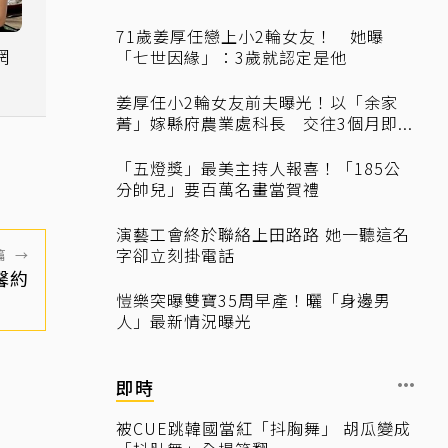
71歲姜厚任戀上小2輪女友！ 她曝
網
「七世因緣」：3歲就認定是他
姜厚任小2輪女友前夫曝光！以「余家
菁」嫁縣府農業處科長 交往3個月即...
「五燈獎」最美主持人報喜！「185公
分帥兒」要百萬名畫當賀禮
演藝工會終於聯絡上田路路 她一聽這名
字卻立刻掛電話
篇
→
馨約
愷樂突曝雙寶35周早產！曬「身邊男
人」最新情況曝光
即時
被CUE跳韓國當紅「抖胸舞」 胡瓜變成