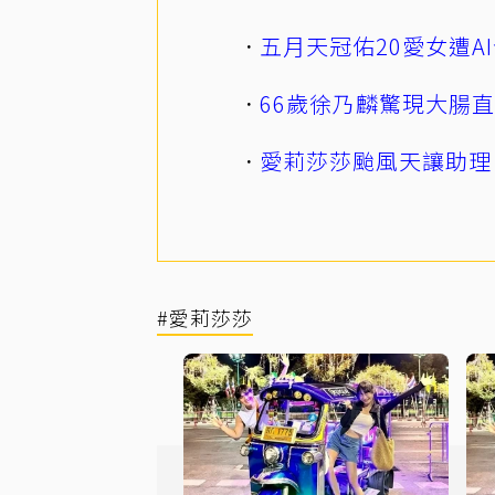
五月天冠佑20愛女遭
66歲徐乃麟驚現大腸
愛莉莎莎颱風天讓助理
#愛莉莎莎