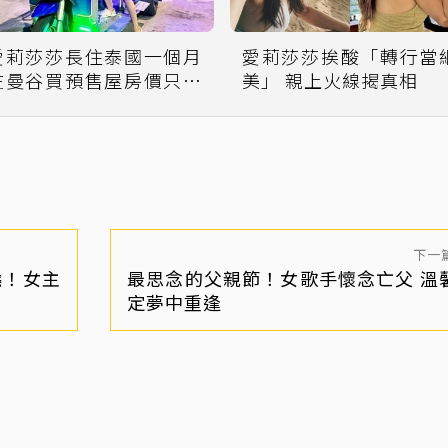
愛莉莎莎長住泰國一個月
愛莉莎莎挨酸「轉行當
在曼谷買預售屋房價只要
美」 親上火線揭真相
「台灣5分之1」
下一
燒！女主
最思念的父親節！女歌手懷念亡父 溫
定夢中重逢