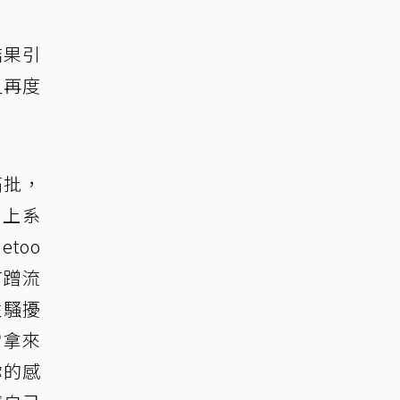
結果引
又再度
痛批，
炎上系
too
有蹭流
性騷擾
常拿來
你的感