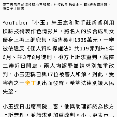
奎丁表示目前還沒與小玉和解，也沒收到賠償金。 圖/報系資料照、
擷自奎丁臉書
YouTuber「小玉」朱玉宸和助手莊炘睿利用
換臉技術製作色情影片，將名人的臉合成到女
優身上再上網兜售，販售獲利1338萬元，一審
被依違反《個人資料保護法》共119罪判朱5年
6月、莊3年8月徒刑，檢方上訴求重判，高院
二審近日開庭，兩人均認罪並請求別加重改
判，小玉更稱已與17位被害人和解。對此，受
害者之一
奎丁
則出面發聲，希望法律別讓人民
失望。
小玉近日出席高院二審，他與助理都認為檢方
上訴無理，並請求別加重改判。小玉更表示已