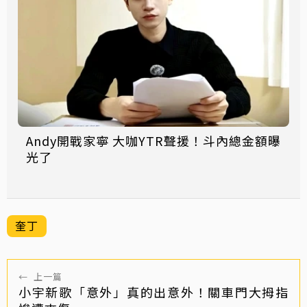
Andy開戰家寧 大咖YTR聲援！斗內總金額曝
光了
奎丁
←
上一篇
小宇新歌「意外」真的出意外！關車門大拇指