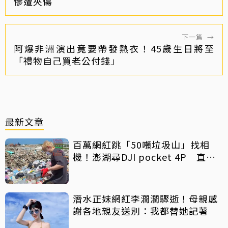
慘遭夾傷
下一篇
→
阿爆非洲演出竟要帶發熱衣！45歲生日將至
「禮物自己買老公付錢」
最新文章
百萬網紅跳「50噸垃圾山」找相
機！澎湖尋DJI pocket 4P 直播
吸4000人集氣
潛水正妹網紅李潤潤驟逝！母親感
謝各地親友送別：我都替她記著