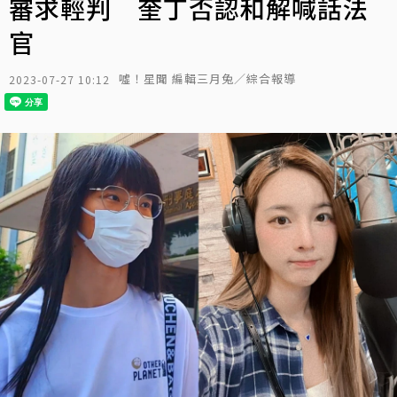
審求輕判 奎丁否認和解喊話法
官
噓！星聞 編輯三月兔／綜合報導
2023-07-27 10:12