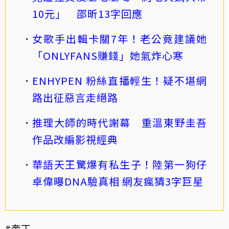
10元」 邵昕13字回應
女歌手出輯卡關7年！老公竟建議她
「ONLYFANS賺錢」她氣炸心寒
ENHYPEN 粉絲直播輕生！疑不堪網
路出征惡言走絕路
推理大師的時代謝幕 重溫東野圭吾
作品改編影視經典
華語天王驚爆有私生子！陸第一狗仔
卓偉曝DNA驗真相 網友瘋猜3字巨星
#奎丁