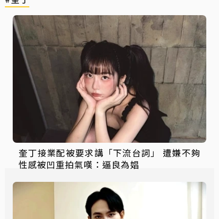
奎丁接業配被要求講「下流台詞」 遭嫌不夠
性感被凹重拍氣嘆：逼良為娼