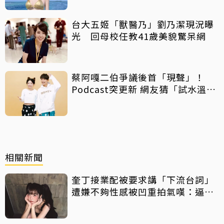
台大五姬「獸醫乃」劉乃潔現況曝
光 回母校任教41歲美貌驚呆網
蔡阿嘎二伯爭議後首「現聲」！
Podcast突更新 網友猜「試水溫」
掀熱議
相關新聞
奎丁接業配被要求講「下流台詞」
遭嫌不夠性感被凹重拍氣嘆：逼良
為娼