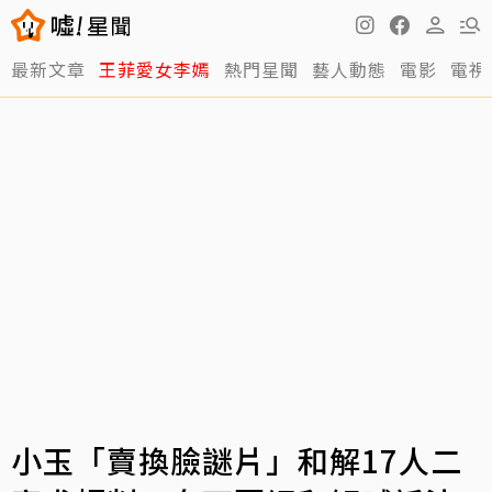
最新文章
王菲愛女李嫣
熱門星聞
藝人動態
電影
電視
小玉「賣換臉謎片」和解17人二