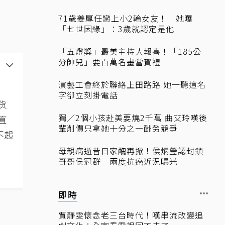
71歲姜厚任戀上小2輪女友！ 她曝
「七世因緣」：3歲就認定是他
「五燈獎」最美主持人報喜！「185公
分帥兒」要百萬名畫當賀禮
演藝工會終於聯絡上田路路 她一聽這名
字卻立刻掛電話
獨／2個小孩赴美要燒2千萬 曲艾玲嘆後
輩削價只拿她十分之一酬勞競爭
母親病逝昔日家醜再掀！侯炳瑩認封鎖
哥哥侯冠群 兩度抗癌近況曝光
即時
賈靜雯懷念老三台時代！嘆串流改變追