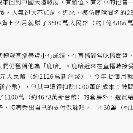
後來回到中國大陸發展，有顏值、有才華的他曾
後，人氣卻大不如前。近來，模仿鹿晗聞名的2
七個月就賺了3500萬人民幣（約1億4886
底轉戰直播帶貨小有成績，在直播間常吃播賣貨
但人們仍舊稱他為「鹿哈」。鹿哈近來在直播時接
萬元人民幣（約2126萬新台幣），今年七個月
6萬新台幣），但其中還得扣除1000萬的成本；被
1100萬（約4678萬新台幣）的套房外，還買
，接著秀出自己的支付保餘額，「才30萬（約1