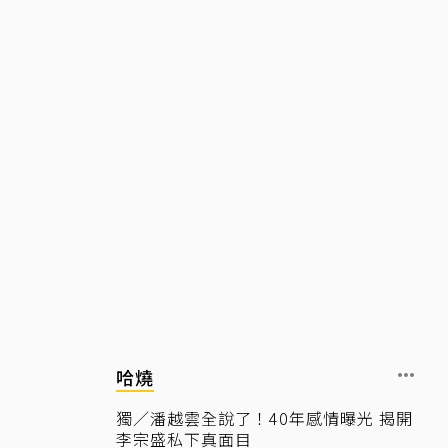
哈燒
獨／潘越雲全說了！40年感情曝光 揭開
李宗盛私下真面目