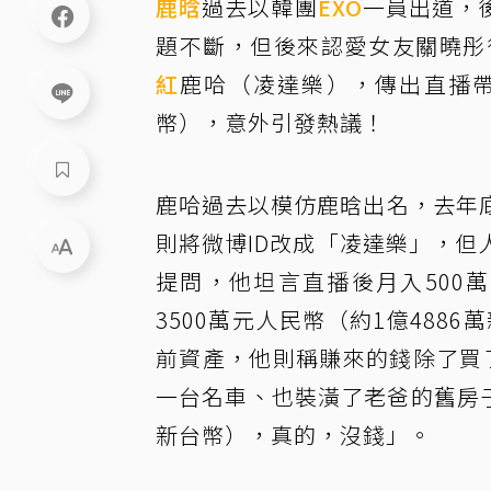
鹿晗
過去以韓團
EXO
一員出道，
題不斷，但後來認愛女友關曉彤
紅
鹿哈（凌達樂），傳出直播帶貨
幣），意外引發熱議！
鹿哈過去以模仿鹿晗出名，去年
則將微博ID改成「凌達樂」，
提問，他坦言直播後月入500
3500萬元人民幣（約1億488
前資產，他則稱賺來的錢除了買了
一台名車、也裝潢了老爸的舊房子
新台幣），真的，沒錢」。