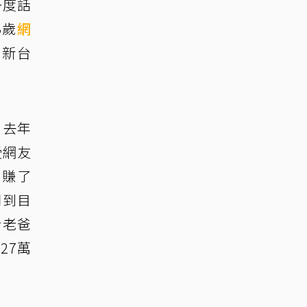
一度話
3歲
網
萬新台
，去年
受網友
就賺了
問到目
給老爸
27萬