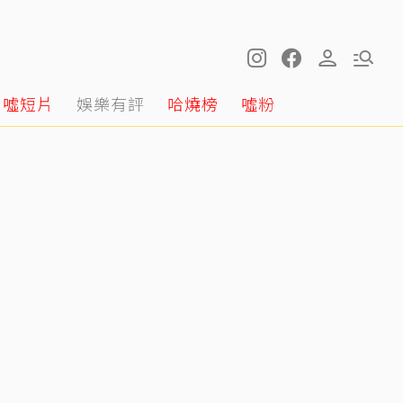
噓短片
娛樂有評
哈燒榜
噓粉