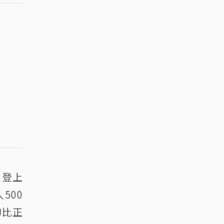
更登上
500
的比正