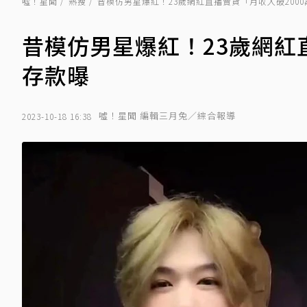
噓！星聞
熱搜
昔模仿男星爆紅！23歲網紅直播賣貨「月收入破2000
昔模仿男星爆紅！23歲網紅直
存款曝
噓！星聞 編輯三月兔／綜合報導
2023-10-18 16:38