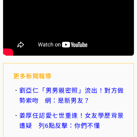
更多新聞報導
劉亞仁「男男親密照」流出！對方做
勢索吻 網：是新男友？
姜厚任認愛七世重逢！女友學歷背景
遭疑 列6點反擊：你們不懂