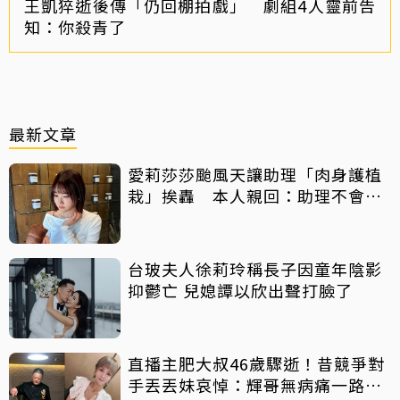
王凱猝逝後傳「仍回棚拍戲」 劇組4人靈前告
知：你殺青了
最新文章
愛莉莎莎颱風天讓助理「肉身護植
栽」挨轟 本人親回：助理不會被
吹出去
台玻夫人徐莉玲稱長子因童年陰影
抑鬱亡 兒媳譚以欣出聲打臉了
直播主肥大叔46歲驟逝！昔競爭對
手丟丟妹哀悼：輝哥無病痛一路好