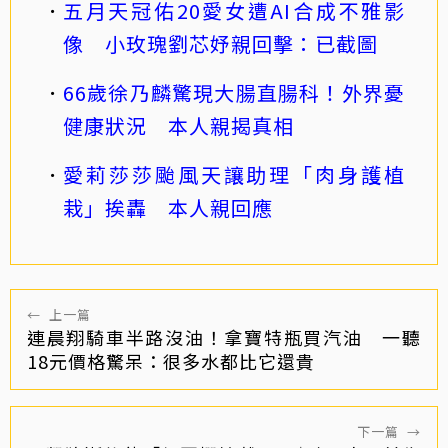
五月天冠佑20愛女遭AI合成不雅影
像 小玫瑰劉芯妤親回擊：已截圖
66歲徐乃麟驚現大腸直腸科！外界憂
健康狀況 本人親揭真相
愛莉莎莎颱風天讓助理「肉身護植
栽」挨轟 本人親回應
←
上一篇
連晨翔騎車半路沒油！拿寶特瓶買汽油 一聽
18元價格驚呆：很多水都比它還貴
下一篇
→