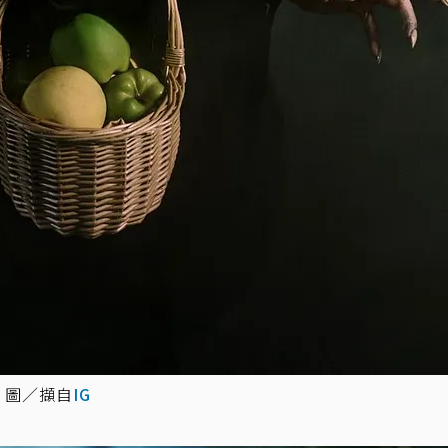
 圖／擷自
IG