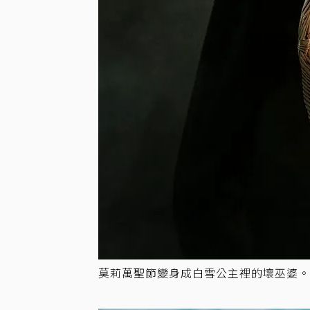
莫莉萬聖節變身成白雪公主裡的壞巫婆。