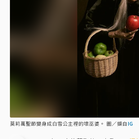
莫莉萬聖節變身成白雪公主裡的壞巫婆。 圖／擷自
IG