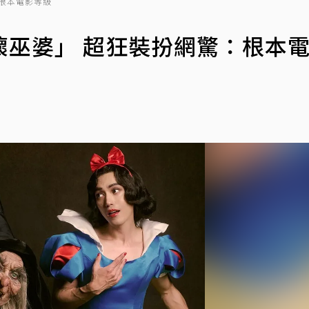
根本電影等級
壞巫婆」 超狂裝扮網驚：根本