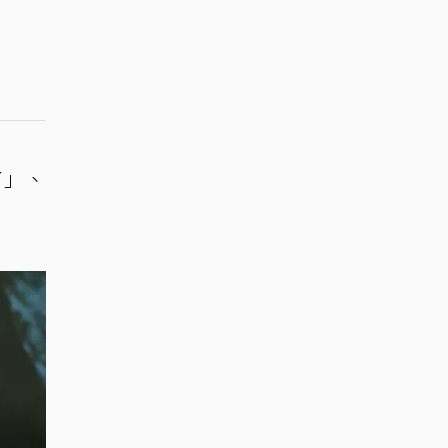
了」、
。