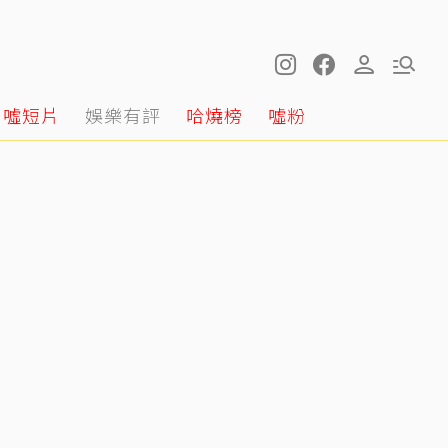
噓短片
娛樂有評
哈燒榜
噓粉