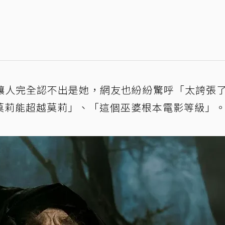
讓人完全認不出是她，網友也紛紛驚呼「太誇張
莫莉能超越莫莉」、「這個巫婆根本電影等級」