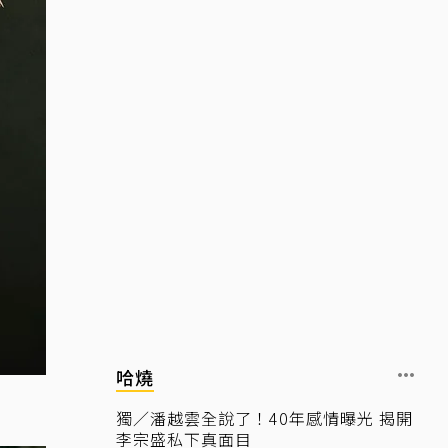
哈燒
獨／潘越雲全說了！40年感情曝光 揭開
李宗盛私下真面目