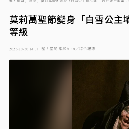
噓！星聞
熱搜
莫莉萬聖節變身「白雪公主壞巫婆」 超狂裝扮網驚：
莫莉萬聖節變身「白雪公主
等級
噓！星聞 編輯bian／綜合報導
2023-10-30 14:57