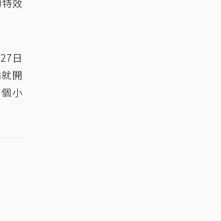
的特效
27日
點就開
6個小