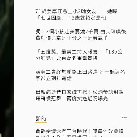
71歲姜厚任戀上小2輪女友！ 她曝
「七世因緣」：3歲就認定是他
獨／2個小孩赴美要燒2千萬 曲艾玲嘆後
輩削價只拿她十分之一酬勞競爭
「五燈獎」最美主持人報喜！「185公
分帥兒」要百萬名畫當賀禮
演藝工會終於聯絡上田路路 她一聽這名
字卻立刻掛電話
母親病逝昔日家醜再掀！侯炳瑩認封鎖
哥哥侯冠群 兩度抗癌近況曝光
即時
賈靜雯懷念老三台時代！嘆串流改變追