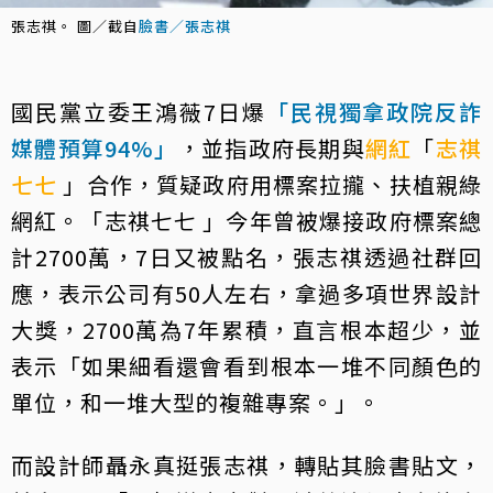
張志祺。 圖／截自
臉書／張志祺
國民黨立委王鴻薇7日爆
「民視獨拿政院反詐
媒體預算94%」
，並指政府長期與
網紅
「
志祺
七七
」合作，質疑政府用標案拉攏、扶植親綠
網紅。「志祺七七 」今年曾被爆接政府標案總
計2700萬，7日又被點名，張志祺透過社群回
應，表示公司有50人左右，拿過多項世界設計
大獎，2700萬為7年累積，直言根本超少，並
表示「如果細看還會看到根本一堆不同顏色的
單位，和一堆大型的複雜專案。」。
而設計師聶永真挺張志祺，轉貼其臉書貼文，