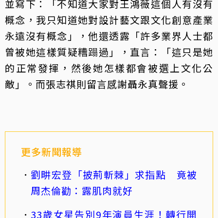
並寫下：「不知道大家對王鴻薇這個人有沒有
概念，我只知道她對設計藝文跟文化創意產業
永遠沒有概念」，他還透露「許多業界人士都
曾被她這樣質疑糟蹋過」，直言：「這只是她
的正常發揮，然後她怎樣都會被選上文化公
敵」。而張志祺則留言感謝聶永真聲援。
更多新聞報導
劉畊宏登「披荊斬棘」求指點 竟被
周杰倫勸：露肌肉就好
33歲女星告別9年演員生涯！轉行開