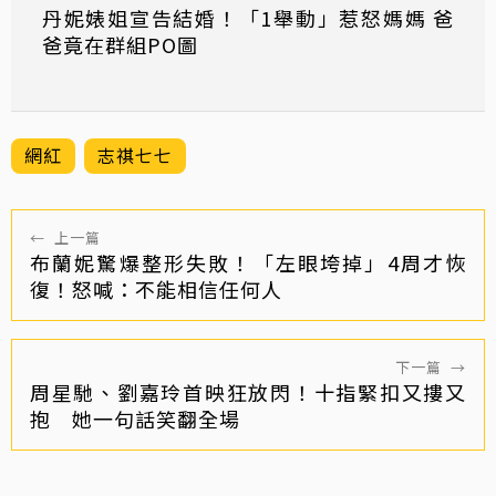
丹妮婊姐宣告結婚！「1舉動」惹怒媽媽 爸
爸竟在群組PO圖
網紅
志祺七七
←
上一篇
布蘭妮驚爆整形失敗！「左眼垮掉」4周才恢
復！怒喊：不能相信任何人
下一篇
→
周星馳、劉嘉玲首映狂放閃！十指緊扣又摟又
抱 她一句話笑翻全場