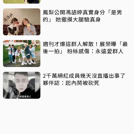
鳳梨公開馮語婷真實身分「是男
的」 她邀摸大腿驗真身
週刊才爆這群人解散！展榮曝「最
後一拍」 粉絲感傷：永遠愛群人
2千萬網紅成員幾天沒直播出事了
夥伴認：起內鬨被砍死