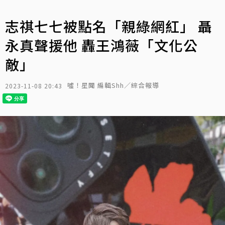
志祺七七被點名「親綠網紅」 聶
永真聲援他 轟王鴻薇「文化公
敵」
噓！星聞 編輯Shh／綜合報導
2023-11-08 20:43