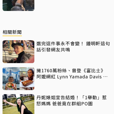
相關新聞
選完這件事永不會變！ 鍾明軒這句
話引發網友共鳴
擁1760萬粉絲、曾登《富比士》
阿嬤網紅 Lynn Yamada Davis 驚
傳病逝
丹妮婊姐宣告結婚！「1舉動」惹
怒媽媽 爸爸竟在群組PO圖