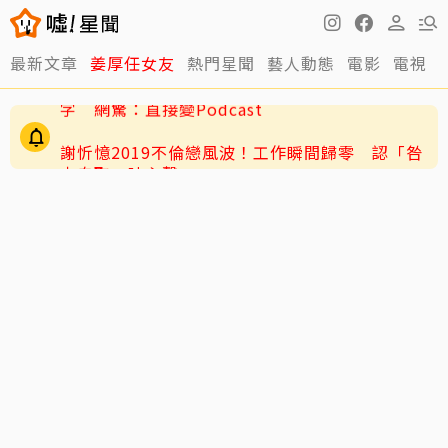
老高與小茉新片「AI圖片也沒了」全程黑底白
最新文章
姜厚任女友
熱門星聞
藝人動態
電影
電視
字 網驚：直接變Podcast
謝忻憶2019不倫戀風波！工作瞬間歸零 認「咎
由自取」吐心聲