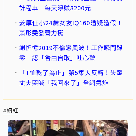
計程車 每天淨賺8200元
姜厚任小24歲女友IQ160遭疑造假！
蕭彤雯發聲力挺
謝忻憶2019不倫戀風波！工作瞬間歸
零 認「咎由自取」吐心聲
「T恤乾了為止」第5集大反轉！失蹤
丈夫突喊「我回來了」全網氣炸
#網紅