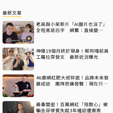
最新文章
老高與小茉新片「AI圖片也沒了」
全程黑底白字 網驚：直接變
Podcast
神隱19個月終於現身！蔡阿嘎前員
工蘿拉突發文 最新近況曝光
46歲網紅肥大叔猝逝！品牌未來發
展成迷 團隊悲痛發聲：現在只想
陪他
最毒閨密！百萬網紅「陪散心」被
騙去菲律賓失蹤3年確認遭撕票