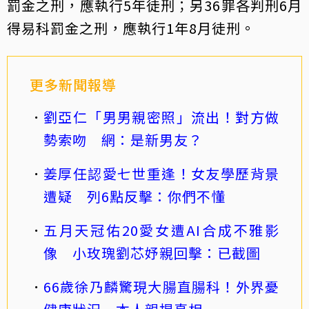
罰金之刑，應執行5年徒刑；另36罪各判刑6月
得易科罰金之刑，應執行1年8月徒刑。
更多新聞報導
劉亞仁「男男親密照」流出！對方做
勢索吻 網：是新男友？
姜厚任認愛七世重逢！女友學歷背景
遭疑 列6點反擊：你們不懂
五月天冠佑20愛女遭AI合成不雅影
像 小玫瑰劉芯妤親回擊：已截圖
66歲徐乃麟驚現大腸直腸科！外界憂