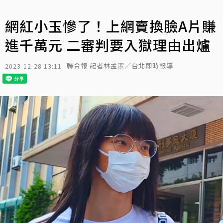
網紅小玉慘了！上網賣換臉A片賺
進千萬元 二審判要入獄理由出爐
聯合報 記者林孟潔／台北即時報導
2023-12-28 13:11