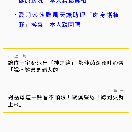
健康狀況 本人親揭真相
愛莉莎莎颱風天讓助理「肉身護植
栽」挨轟 本人親回應
←
上一篇
讓位王宇婕退出「神之路」 鄭仲茵深夜吐心聲
「說不難過是騙人的」
下一篇
→
對岳母這一點看不順眼！歐漢聲認「聽到火就
上來」