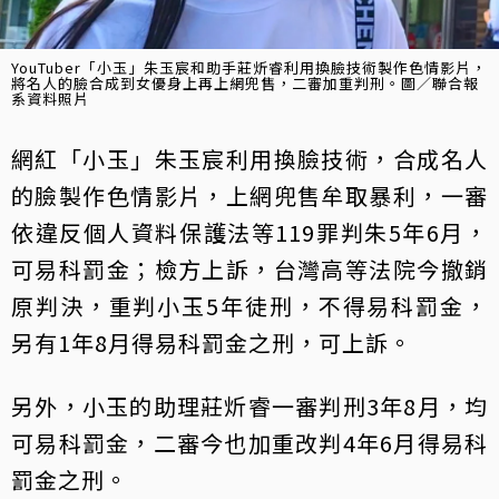
YouTuber「小玉」朱玉宸和助手莊炘睿利用換臉技術製作色情影片，
將名人的臉合成到女優身上再上網兜售，二審加重判刑。圖／聯合報
系資料照片
網紅「小玉」朱玉宸利用換臉技術，合成名人
的臉製作色情影片，上網兜售牟取暴利，一審
依違反個人資料保護法等119罪判朱5年6月，
可易科罰金；檢方上訴，台灣高等法院今撤銷
原判決，重判小玉5年徒刑，不得易科罰金，
另有1年8月得易科罰金之刑，可上訴。
另外，小玉的助理莊炘睿一審判刑3年8月，均
可易科罰金，二審今也加重改判4年6月得易科
罰金之刑。