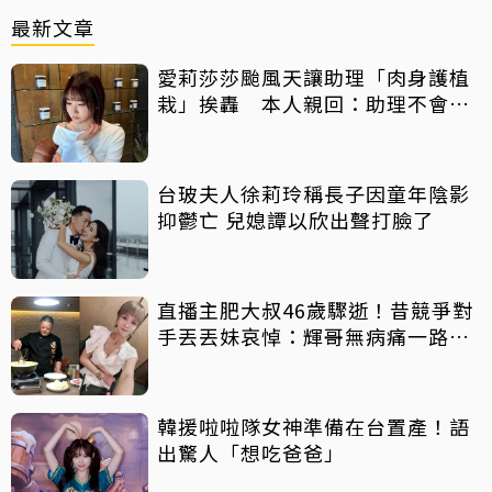
最新文章
愛莉莎莎颱風天讓助理「肉身護植
栽」挨轟 本人親回：助理不會被
吹出去
台玻夫人徐莉玲稱長子因童年陰影
抑鬱亡 兒媳譚以欣出聲打臉了
直播主肥大叔46歲驟逝！昔競爭對
手丟丟妹哀悼：輝哥無病痛一路好
走
韓援啦啦隊女神準備在台置產！語
出驚人「想吃爸爸」