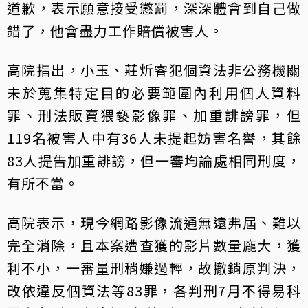
道歉，表示願意接受懲罰，深深體會到自己做
錯了，他會盡力工作賠償被害人。
高院指出，小玉、莊炘睿犯個資法非公務機關
未於蒐集特定目的必要範圍內利用個人資料
罪、刑法販賣猥褻影像罪、加重誹謗罪，但
119名被害人中有36人未提起妨害名譽，其餘
83人提告加重誹謗，但一審均論處相同刑度，
有所不當。
高院表示，現今網路影像流通無遠弗屆、難以
完全消除，且本案遭查獲的影片數量龐大，獲
利不小，一審量刑稍嫌過輕，故撤銷原判決，
改依違反個資法等83罪，各判刑7月不得易科