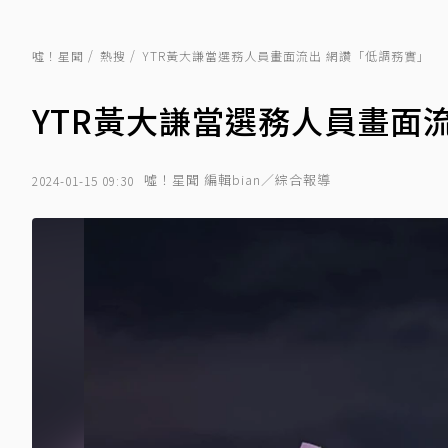
噓！星聞
熱搜
YTR黃大謙當選務人員畫面流出 網讚「低調務實」
YTR黃大謙當選務人員畫面
噓！星聞 編輯bian／綜合報導
2024-01-15 09:30