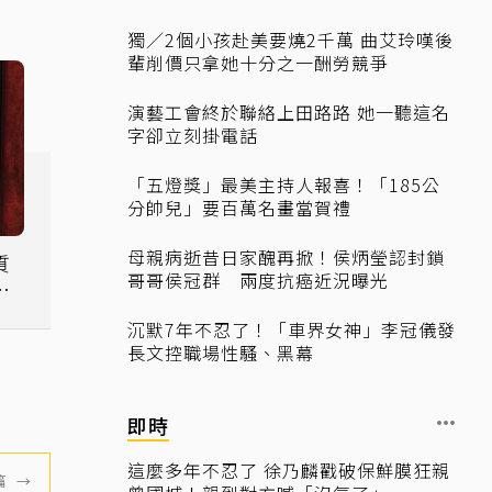
獨／2個小孩赴美要燒2千萬 曲艾玲嘆後
輩削價只拿她十分之一酬勞競爭
演藝工會終於聯絡上田路路 她一聽這名
字卻立刻掛電話
「五燈獎」最美主持人報喜！「185公
分帥兒」要百萬名畫當賀禮
母親病逝昔日家醜再掀！侯炳瑩認封鎖
質
哥哥侯冠群 兩度抗癌近況曝光
爾
們
沉默7年不忍了！「車界女神」李冠儀發
長文控職場性騷、黑幕
即時
這麼多年不忍了 徐乃麟戳破保鮮膜狂親
篇
→