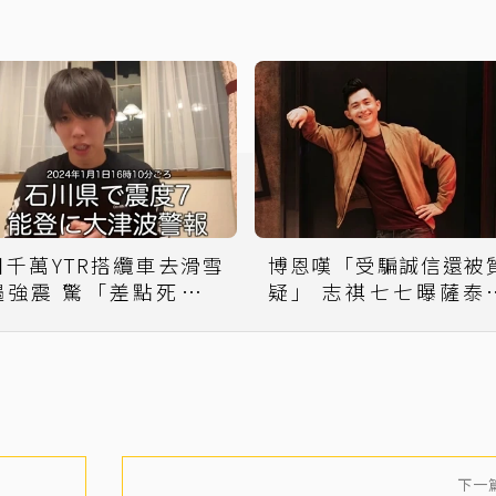
日千萬YTR搭纜車去滑雪
博恩嘆「受騙誠信還被
遇強震 驚「差點死於雪
疑」 志祺七七曝薩泰
崩」曝搖動畫面
「大家都很崩潰」：他
是受害者
下一