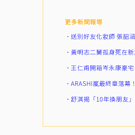
更多新聞報導
送別好友化妝師 張韶
黃明志二舅孤身死在新
王仁甫開箱岑永康豪宅
ARASHI嵐最終章落
舒淇揭「10年換朋友