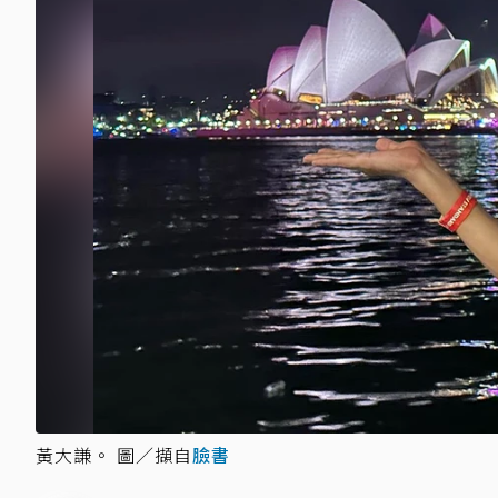
黃大謙。 圖／擷自
臉書