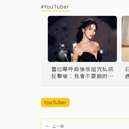
#YouTuber
蕾拉曝呼麻後收詛咒私訊
反擊嗆：我會不要臉的活
著
YouTuber
←
上一篇