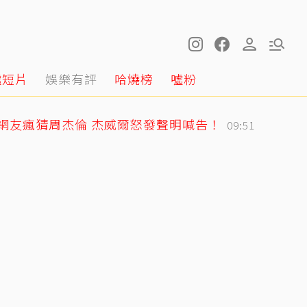
噓短片
娛樂有評
哈燒榜
噓粉
網友瘋猜周杰倫 杰威爾怒發聲明喊告！
09:51