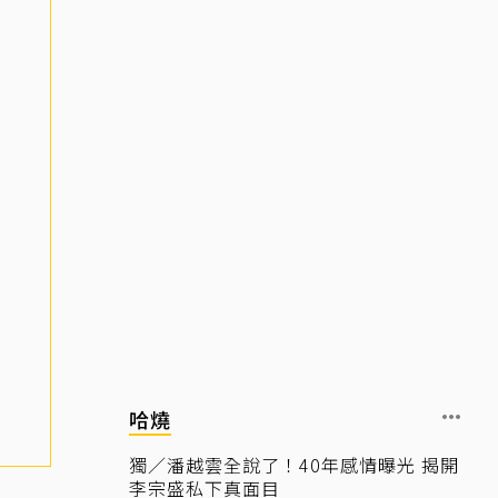
哈燒
獨／潘越雲全說了！40年感情曝光 揭開
李宗盛私下真面目