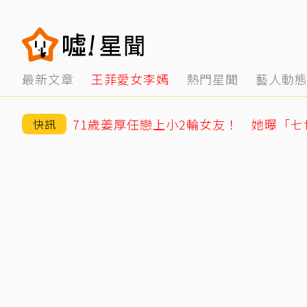
最新文章
王菲愛女李嫣
熱門星聞
藝人動
快訊