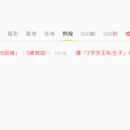
態
電影
電視
音樂
熱搜
500齣
500歌
71歲姜厚任戀上小2輪女友！ 她曝「七世因緣」：3歲就認定是他
爆「3字天王私生子」
10:26