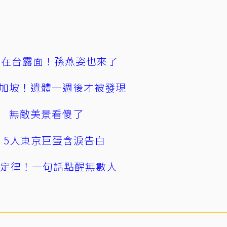
涵在台露面！孫燕姿也來了
加坡！遺體一週後才被發現
 無敵美景看傻了
幕！5人東京巨蛋含淚告白
」定律！一句話點醒無數人