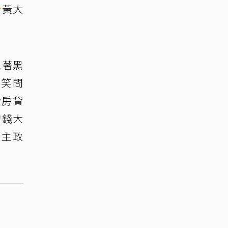
r
黃大
戴著黑
還笑問
還房貸
的錢大
民主政