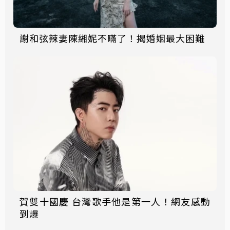
謝和弦辣妻陳緗妮不瞞了！揭婚姻最大困難
賀雙十國慶 台灣歌手他是第一人！網友感動
到爆