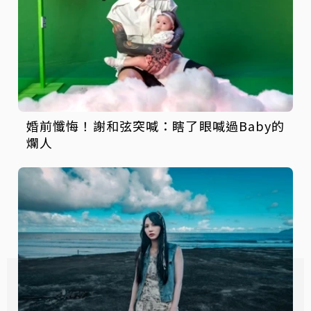
婚前懺悔！謝和弦突喊：瞎了眼喊過Baby的
爛人