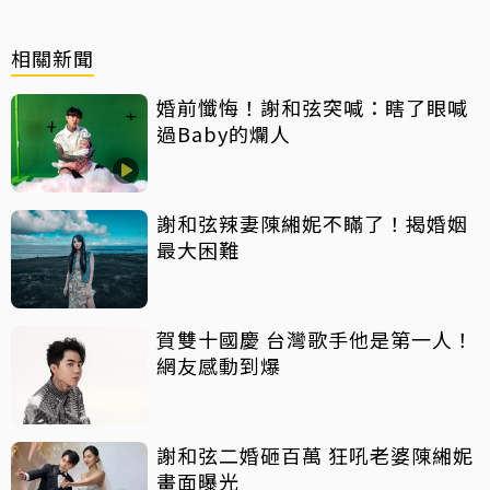
相關新聞
婚前懺悔！謝和弦突喊：瞎了眼喊
過Baby的爛人
謝和弦辣妻陳緗妮不瞞了！揭婚姻
最大困難
賀雙十國慶 台灣歌手他是第一人！
網友感動到爆
謝和弦二婚砸百萬 狂吼老婆陳緗妮
畫面曝光