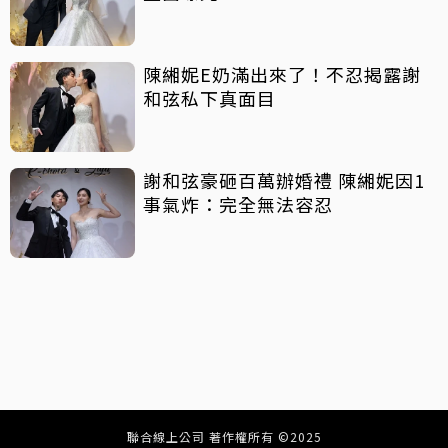
陳緗妮E奶滿出來了！不忍揭露謝
和弦私下真面目
謝和弦豪砸百萬辦婚禮 陳緗妮因1
事氣炸：完全無法容忍
聯合線上公司 著作權所有 ©2025