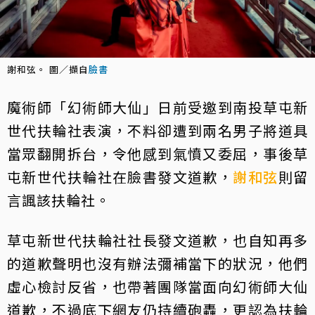
謝和弦。 圖／擷自
臉書
魔術師「幻術師大仙」日前受邀到南投草屯新
世代扶輪社表演，不料卻遭到兩名男子將道具
當眾翻開拆台，令他感到氣憤又委屈，事後草
屯新世代扶輪社在臉書發文道歉，
謝和弦
則留
言諷該扶輪社。
草屯新世代扶輪社社長發文道歉，也自知再多
的道歉聲明也沒有辦法彌補當下的狀況，他們
虛心檢討反省，也帶著團隊當面向幻術師大仙
道歉，不過底下網友仍持續砲轟，更認為扶輪