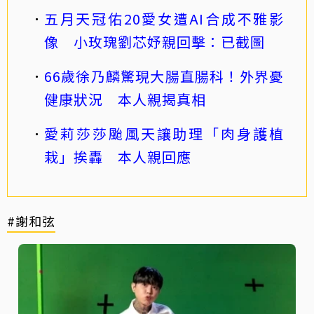
五月天冠佑20愛女遭AI合成不雅影
像 小玫瑰劉芯妤親回擊：已截圖
66歲徐乃麟驚現大腸直腸科！外界憂
健康狀況 本人親揭真相
愛莉莎莎颱風天讓助理「肉身護植
栽」挨轟 本人親回應
#謝和弦