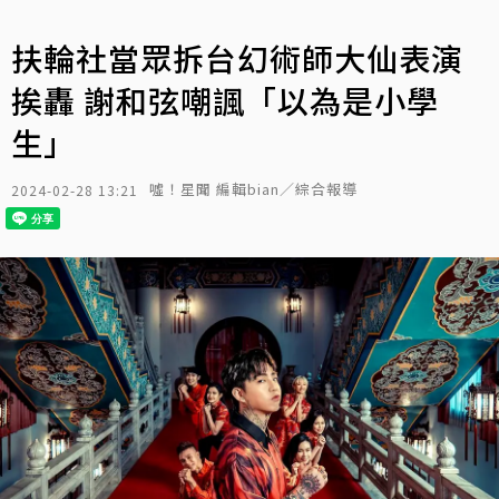
扶輪社當眾拆台幻術師大仙表演
挨轟 謝和弦嘲諷「以為是小學
生」
噓！星聞 編輯bian／綜合報導
2024-02-28 13:21