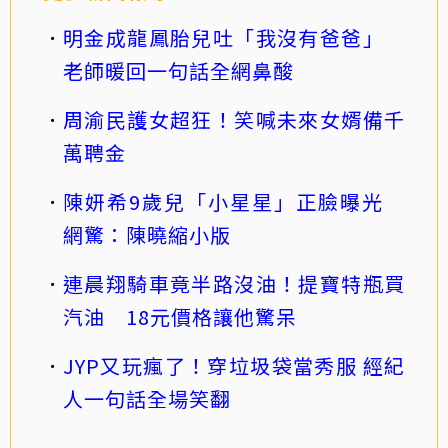
明金成龍鳳胎兒吐「我沒有爸爸」
老師暖回一句話全網鼻酸
周渝民護女超狂！笑喊未來女婿備千
萬聘金
陳妍希9歲兒「小星星」正臉曝光
網驚：陳曉縮小版
連晨翔騎車竟半路沒油！提寶特瓶買
汽油 18元價格讓他驚呆
JYP又玩瘋了！穿垃圾袋當秀服 經紀
人一句話全場笑翻