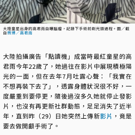
大陸童星出身的高君雨自曝腦瘤，記錄下手術前剃光頭過程。圖／截
自
微博／高君雨
大陸拍攝廣告「點讀機」成當時最紅童星的高
君雨今年22歲了，她過往在影片中展現積極陽
光的一面，但在去年7月吐露心聲：「我實在
不想再裝下去了」，透露身體狀況很不好，一
度嚴重到要停更，隨後過沒多久她就停止發影
片，也沒有再更新社群動態，足足消失了近半
年，直到昨（29）日她突然上傳新
影片
，竟是
要去做開顱手術了。