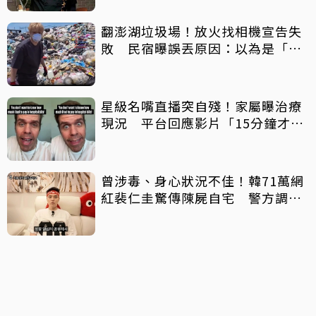
翻澎湖垃圾場！放火找相機宣告失
敗 民宿曝誤丟原因：以為是「按
摩棒」 喊話已和解勿出征
星級名嘴直播突自殘！家屬曝治療
現況 平台回應影片「15分鐘才下
架」原因
曾涉毒、身心狀況不佳！韓71萬網
紅裴仁圭驚傳陳屍自宅 警方調查
中