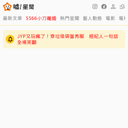
最新文章
5566小刀離婚
熱門星聞
藝人動態
電影
電
JYP又玩瘋了！穿垃圾袋當秀服 經紀人一句話
全場笑翻
周董兒子Romeo變身「小小中醫」！昆凌驚爆8
歲兒會把脈