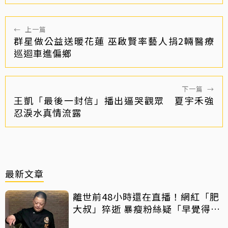
←
上一篇
群星做公益送暖花蓮 巫啟賢率藝人捐2輛醫療
巡迴車進偏鄉
下一篇
→
王凱「最後一封信」播出逼哭觀眾 夏宇禾強
忍淚水真情流露
最新文章
離世前48小時還在直播！網紅「肥
大叔」猝逝 暴瘦粉絲疑「早覺得不
對」