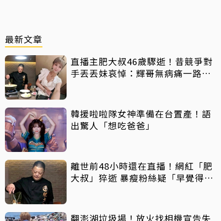
最新文章
直播主肥大叔46歲驟逝！昔競爭對
手丟丟妹哀悼：輝哥無病痛一路好
走
韓援啦啦隊女神準備在台置產！語
出驚人「想吃爸爸」
離世前48小時還在直播！網紅「肥
大叔」猝逝 暴瘦粉絲疑「早覺得不
對」
翻澎湖垃圾場！放火找相機宣告失