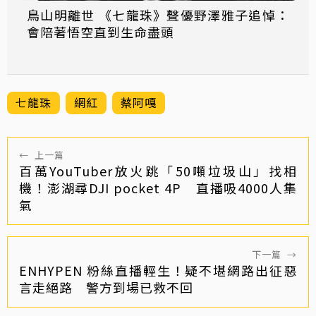
鳥山明離世 《七龍珠》聲優野澤雅子追悼：
會陪著悟空直到生命盡頭
七龍珠
網紅
蔡阿嘎
←
上一篇
百萬YouTuber放火跳「50噸垃圾山」找相
機！澎湖尋DJI pocket 4P 直播吸4000人集
氣
下一篇
→
ENHYPEN 粉絲直播輕生！疑不堪網路出征惡
言走絕路 警方到場已救不回