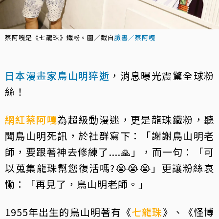
蔡阿嘎是《七龍珠》鐵粉。圖／截自
臉書／蔡阿嘎
日本漫畫家鳥山明猝逝
，消息曝光震驚全球粉
絲！
網紅
蔡阿嘎
為超級動漫迷，更是龍珠鐵粉，聽
聞鳥山明死訊，於社群寫下：「謝謝鳥山明老
師，要跟著神去修練了....🙏」，而一句：「可
以蒐集龍珠幫您復活嗎?😭😭😭」更讓粉絲哀
慟：「再見了，鳥山明老師。」
1955年出生的鳥山明著有《
七龍珠
》、《怪博