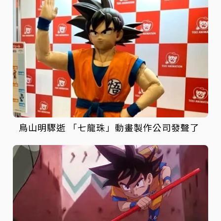
鳥山明驟逝 「七龍珠」動畫製作公司發聲了