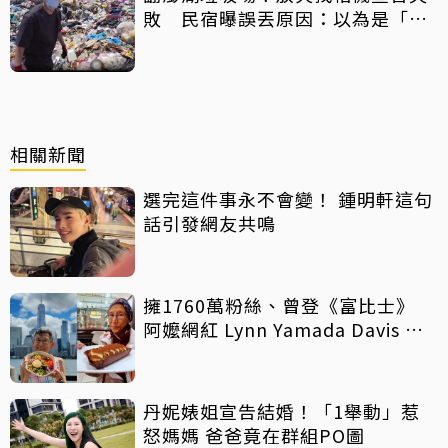
敗 民宿曝誤丟原因：以為是「按
摩棒」 喊話已和解勿出征
相關新聞
選完這件事永不會變！ 鍾明軒這句
話引發網友共鳴
擁1760萬粉絲、曾登《富比士》
阿嬤網紅 Lynn Yamada Davis 驚
傳病逝
丹妮婊姐宣告結婚！「1舉動」惹
怒媽媽 爸爸竟在群組PO圖