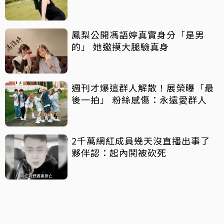
鳳梨公開馮語婷真實身分「是男
的」 她邀摸大腿驗真身
週刊才爆這群人解散！展榮曝「最
後一拍」 粉絲感傷：永遠愛群人
2千萬網紅成員幾天沒直播出事了
夥伴認：起內鬨被砍死