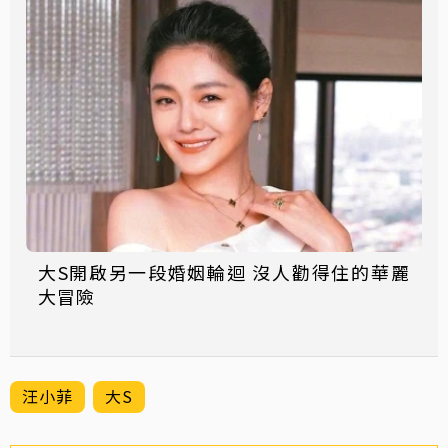
大S開啟另一段婚姻輪迴 沒人勸得住的華麗
大冒險
汪小菲
大S