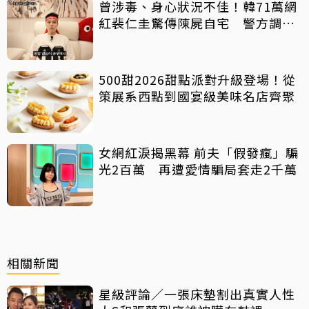
曾涉毒、身心狀況不佳！韓71萬網
紅裴仁圭驚傳陳屍自宅 警方調查
中
500甜2026甜點派對升級登場！從
策展系西點到國宴級美味名店齊聚
女網紅淚揭黑幕 前夫「假發瘋」騙
光2百萬 再遭愛情騙局套走2千萬
相關新聞
星級評論／一張床墊割出真實人性