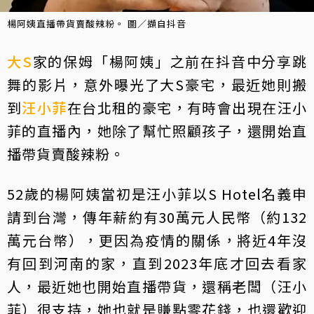
楊阿姨直播帶貨賣酸辣粉。 圖／擷自抖音
大S
家的保姆「楊阿姨」之前在抖音中分享跳
舞的影片，意外曝光了大S豪宅，最近她則搬
到
汪小菲
在台北租的豪宅，有時會出現在汪小
菲的直播內，她除了幫忙照顧孩子，還開始直
播帶貨賣酸辣粉。
52歲的楊阿姨當初是汪小菲以S Hotel名義申
請到台灣，傳年薪約有30萬元人民幣（約132
萬元台幣），更因為疫情的關係，將近4年沒
有回到河南的家，直到2023年底才回去看家
人，最近她也開始直播帶貨，還稱老闆（汪小
菲）很支持，她也就是賺點零花錢，也還歡迎