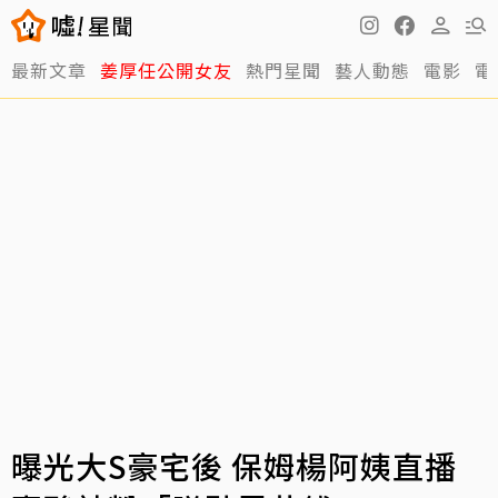
最新文章
姜厚任公開女友
熱門星聞
藝人動態
電影
電
曝光大S豪宅後 保姆楊阿姨直播