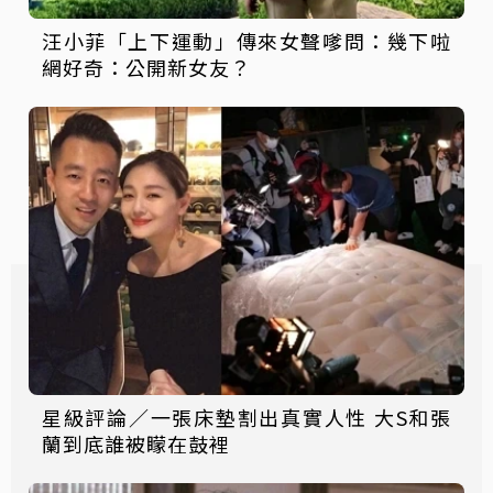
汪小菲「上下運動」傳來女聲嗲問：幾下啦
網好奇：公開新女友？
星級評論／一張床墊割出真實人性 大S和張
蘭到底誰被矇在鼓裡