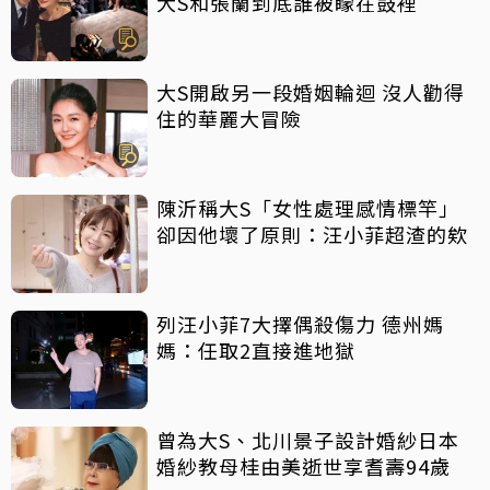
大S和張蘭到底誰被矇在鼓裡
大S開啟另一段婚姻輪迴 沒人勸得
住的華麗大冒險
陳沂稱大S「女性處理感情標竿」
卻因他壞了原則：汪小菲超渣的欸
列汪小菲7大擇偶殺傷力 德州媽
媽：任取2直接進地獄
曾為大S、北川景子設計婚紗日本
婚紗教母桂由美逝世享耆壽94歲