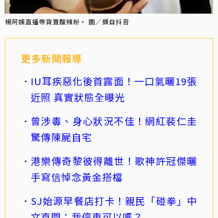
楊阿姨直播帶貨賣酸辣粉。 圖／擷自抖音
更多新聞報導
IU耳疾惡化後首露面！一口氣曬19張
近照 真實狀態全曝光
曾涉毒、身心狀況不佳！網紅裴仁圭
驚傳陳屍自宅
港樂傳奇黎彼得離世！歌神許冠傑曬
手寫信悼念黃金搭檔
SJ始源早餐店打卡！親民「碰拳」中
文直問：我停車可以嗎？