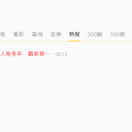
動態
電影
電視
音樂
熱搜
500齣
500歌
曲家瑞突發聲「我受夠了」！自曝討好型人格多年 霸氣發聲：我也會生氣
08:53