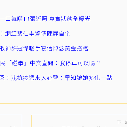
一口氣曬19張近照 真實狀態全曝光
！網紅裴仁圭驚傳陳屍自宅
歌神許冠傑曬手寫信悼念黃金搭檔
親民「碰拳」中文直問：我停車可以嗎？
哭！洩抗癌過來人心聲：早知讓她多化一點
下一