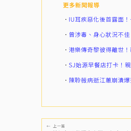
更多新聞報導
IU耳疾惡化後首露面！
曾涉毒、身心狀況不佳
港樂傳奇黎彼得離世！
SJ始源早餐店打卡！
陳聆薇病逝江蕙崩潰爆
←
上一篇