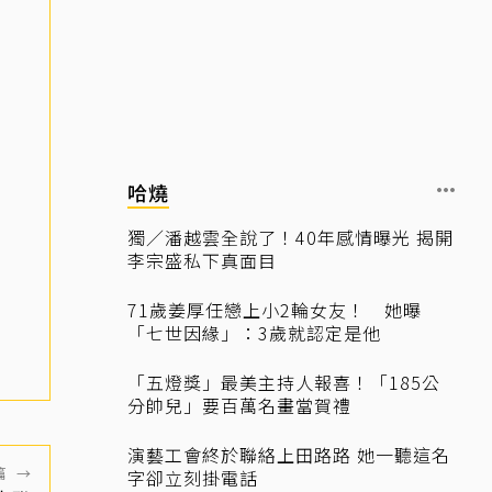
哈燒
獨／潘越雲全說了！40年感情曝光 揭開
李宗盛私下真面目
71歲姜厚任戀上小2輪女友！ 她曝
「七世因緣」：3歲就認定是他
「五燈獎」最美主持人報喜！「185公
分帥兒」要百萬名畫當賀禮
演藝工會終於聯絡上田路路 她一聽這名
篇
→
字卻立刻掛電話