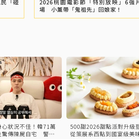
親民「碰
2026桃園電影節「特別放映」6強
場 小薰帶「鬼祖先」回娘家！
身心狀況不佳！韓71萬
500甜2026甜點派對升級
圭驚傳陳屍自宅 警方
從策展系西點到國宴級美