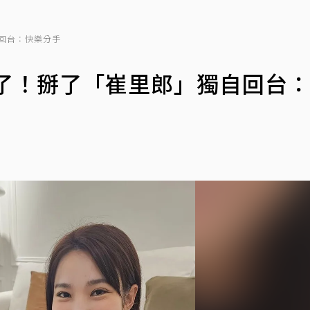
自回台：快樂分手
妞離婚了！掰了「崔里郎」獨自回台