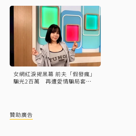
才下架」原因
調查中
女網紅淚揭黑幕 前夫「假發瘋」
騙光2百萬 再遭愛情騙局套走2
千萬
贊助廣告