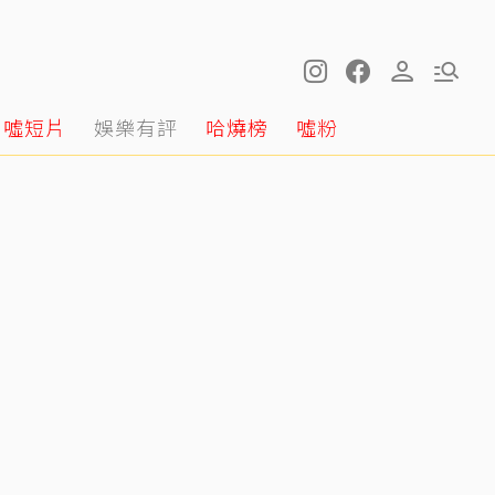
噓短片
娛樂有評
哈燒榜
噓粉