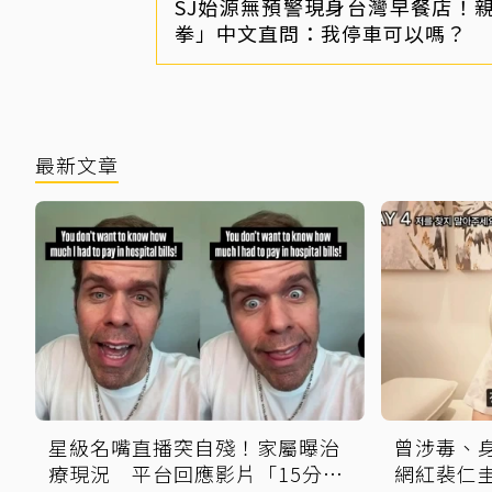
SJ始源無預警現身台灣早餐店！
拳」中文直問：我停車可以嗎？
最新文章
星級名嘴直播突自殘！家屬曝治
曾涉毒、
療現況 平台回應影片「15分鐘
網紅裴仁