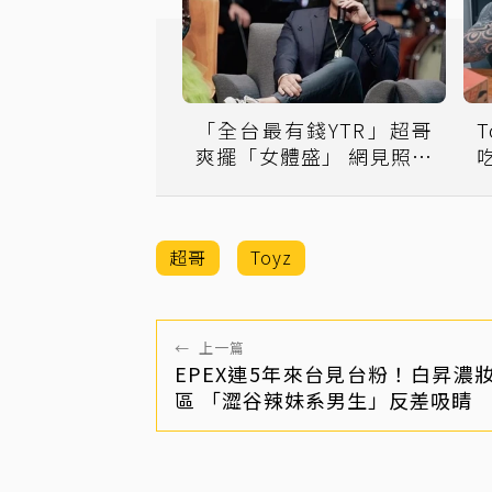
「全台最有錢YTR」超哥
爽擺「女體盛」 網見照片
驚：超派大體盛
超哥
Toyz
←
上一篇
EPEX連5年來台見台粉！白昇濃
區 「澀谷辣妹系男生」反差吸睛