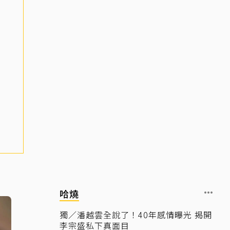
哈燒
獨／潘越雲全說了！40年感情曝光 揭開
李宗盛私下真面目