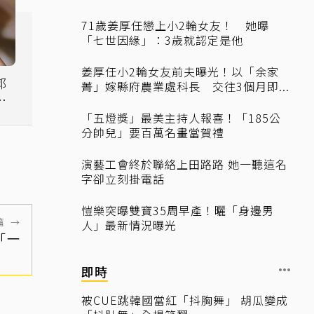
71歲姜厚任戀上小2輪女友！ 她曝
「七世因緣」：3歲就認定是他
姜厚任小2輪女友前夫曝光！以「余家
郭
菁」嫁縣府農業處科長 交往3個月即...
」
「五燈獎」最美主持人報喜！「185公
分帥兒」要百萬名畫當賀禮
演藝工會終於聯絡上田路路 她一聽這名
字卻立刻掛電話
愷樂突曝雙寶35周早產！曬「身邊男
篇
→
人」最新情況曝光
「一
即時
被CUE跳韓國當紅「抖胸舞」 胡瓜變成