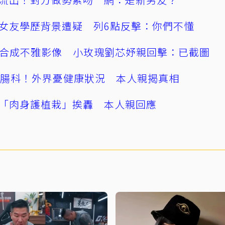
女友學歷背景遭疑 列6點反擊：你們不懂
AI合成不雅影像 小玫瑰劉芯妤親回擊：已截圖
直腸科！外界憂健康狀況 本人親揭真相
「肉身護植栽」挨轟 本人親回應