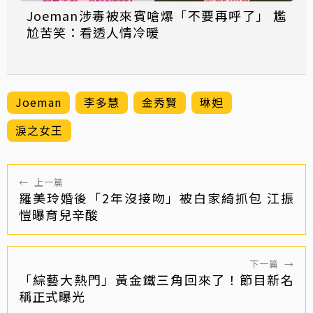
Joeman涉毒被來賓嗆爆「不要再呼了」 尷
尬苦笑：看透人情冷暖
Joeman
李多慧
金秀賢
琳妲
淚之女王
←
上一篇
羅美玲婚後「2年沒接吻」被白家綺抓包 江振
愷曝育兒辛酸
下一篇
→
「綜藝大熱門」黃金鐵三角回來了！節目新名
稱正式曝光