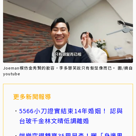
Joeman模仿金秀賢的妝容，李多慧笑說只有髮型像而已。 圖/摘自
youtube
更多新聞報導
5566小刀證實結束14年婚姻！ 認與
台玻千金林文晴低調離婚
愷樂突曝雙寶35周早產！曬「身邊男