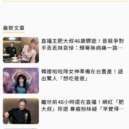
最新文章
直播主肥大叔46歲驟逝！昔競爭對
手丟丟妹哀悼：輝哥無病痛一路好
走
韓援啦啦隊女神準備在台置產！語
出驚人「想吃爸爸」
離世前48小時還在直播！網紅「肥
大叔」猝逝 暴瘦粉絲疑「早覺得不
對」