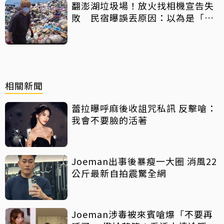
翻澎湖垃圾場！放火找相機宣告失
敗 民宿曝誤丟原因：以為是「按
摩棒」 喊話已和解勿出征
相關新聞
蕾拉曝呼麻後收詛咒私訊 反擊嗆：
我會不要臉的活著
Joeman出事後暴瘦一大圈 消風22
公斤最新自拍震驚全網
Joeman涉毒被來賓嗆爆「不要再