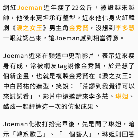
網紅
Joeman
近年瘦了22公斤，被讚越來越
帥，他後來更坦承有整型。近來他化身火紅韓
劇《
淚之女王
》男主角
金秀賢
，沒想到
李多慧
一眼就認出來，讓Joeman感到相當得意。
Joeman近來在頻道中更新影片，表示近來瘦
身有成，常被網友tag說像金秀賢，於是想了
個新企畫，也就是複製金秀賢在《淚之女王》
中白賢祐的造型，笑說：「荒謬到我覺得可以
來試試看」，影片中還邀請來李多慧、
琳妲
、
酷炫一起評論這一次的仿妝成果。
Joeman化妝打扮完畢後，先是問了琳妲，暗
示「韓系歐巴」、「一個藝人」，琳妲則回答