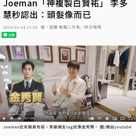
Joeman「神複製白賢祐」 李多
慧秒認出：頭髮像而已
噓！星聞 編輯三月兔／綜合報導
2024-06-04 15:00
Joeman近來瘦身有成，常被網友tag說像金秀賢。 圖/摘自youtube