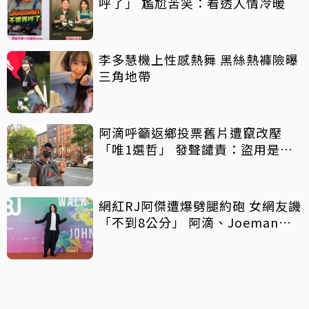
呼了」 尷尬苦笑：看透人情冷暖
李多慧機上性感熱舞 黑絲熱褲險曝
三角地帶
阿滴呼籲返鄉投票舊片遭竄改壓
「唯1選哲」 發聲譴責：盜用是不
對的
網紅RJ阿傑遭爆劈腿約砲 女網友譏
「不到8公分」 阿滴、Joeman衰
躺槍