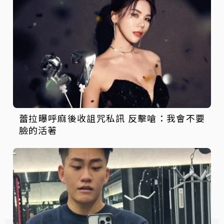
蕾拉曝呼麻後收詛咒私訊 反擊嗆：我會不要
臉的活著