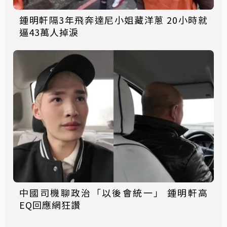
鍾明軒隔3年飛奔達尼小姐藏洋蔥 20小時就
逼43萬人掉淚
中國司機聊政治「以後會統一」 鍾明軒高
EQ回應網狂讚