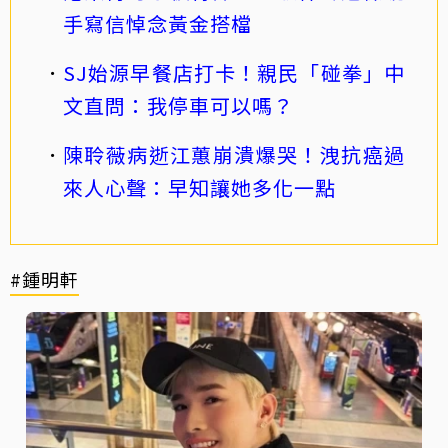
手寫信悼念黃金搭檔
SJ始源早餐店打卡！親民「碰拳」中
文直問：我停車可以嗎？
陳聆薇病逝江蕙崩潰爆哭！洩抗癌過
來人心聲：早知讓她多化一點
#鍾明軒