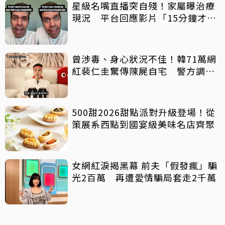
星級名嘴直播突自殘！家屬曝治療
現況 平台回應影片「15分鐘才下
架」原因
曾涉毒、身心狀況不佳！韓71萬網
紅裴仁圭驚傳陳屍自宅 警方調查
中
500甜2026甜點派對升級登場！從
策展系西點到國宴級美味名店齊聚
女網紅淚揭黑幕 前夫「假發瘋」騙
光2百萬 再遭愛情騙局套走2千萬