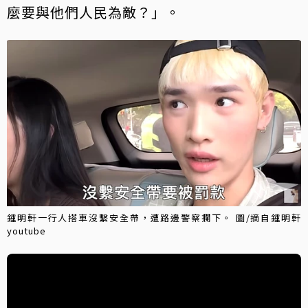
麼要與他們人民為敵？」。
鍾明軒一行人搭車沒繫安全帶，遭路邊警察攔下。 圖/摘自鍾明軒
youtube