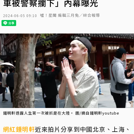
車被警察攔下」內幕曝光
噓！星聞 編輯三月兔／綜合報導
2024-06-05 09:10
鍾明軒透露人生第一次被抓是在大陸。 圖/摘自鍾明軒youtube
網紅
鍾明軒
近來拍片分享到中國北京、上海、