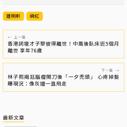
鍾明軒
網紅
←
上一篇
香港詞壇才子黎彼得離世！中風後臥床近5個月
離世 享年76歲
下一篇
→
林子熙揭尪腦瘤開刀後「一夕禿頭」 心疼掉髮
曝現況：像灰燼一直飛走
最新文章