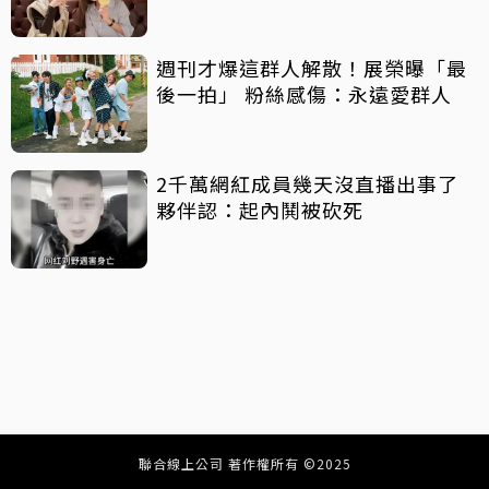
週刊才爆這群人解散！展榮曝「最
後一拍」 粉絲感傷：永遠愛群人
2千萬網紅成員幾天沒直播出事了
夥伴認：起內鬨被砍死
聯合線上公司 著作權所有 ©2025