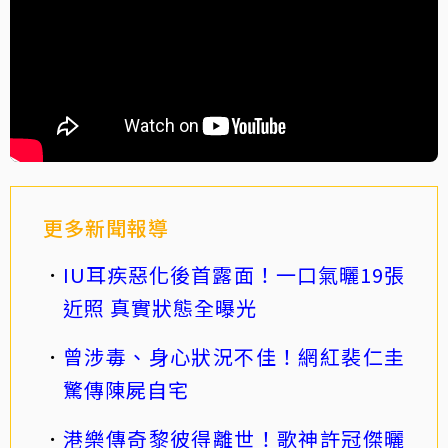
更多新聞報導
IU耳疾惡化後首露面！一口氣曬19張
近照 真實狀態全曝光
曾涉毒、身心狀況不佳！網紅裴仁圭
驚傳陳屍自宅
港樂傳奇黎彼得離世！歌神許冠傑曬