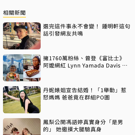
相關新聞
選完這件事永不會變！ 鍾明軒這句
話引發網友共鳴
擁1760萬粉絲、曾登《富比士》
阿嬤網紅 Lynn Yamada Davis 驚
傳病逝
丹妮婊姐宣告結婚！「1舉動」惹
怒媽媽 爸爸竟在群組PO圖
鳳梨公開馮語婷真實身分「是男
的」 她邀摸大腿驗真身