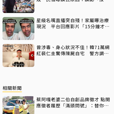
棒」 喊話已和解勿出征
星級名嘴直播突自殘！家屬曝治療
現況 平台回應影片「15分鐘才下
架」原因
曾涉毒、身心狀況不佳！韓71萬網
紅裴仁圭驚傳陳屍自宅 警方調查
中
相關新聞
蔡阿嘎老婆二伯自創品牌徵才 點開
應徵者履歷「滿頭問號」：替你可
惜