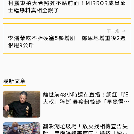
柯震東拍大合照死不站前面！MIRROR成員邱
士縉爆料真相全說了
下一篇
→
李濬榮吃不胖硬塞5餐增肌 鄭恩地增重後2週
狠甩9公斤
最新文章
離世前48小時還在直播！網紅「肥
大叔」猝逝 暴瘦粉絲疑「早覺得不
對」
翻澎湖垃圾場！放火找相機宣告失
敗 民宿曝誤丟原因：誤認「按摩