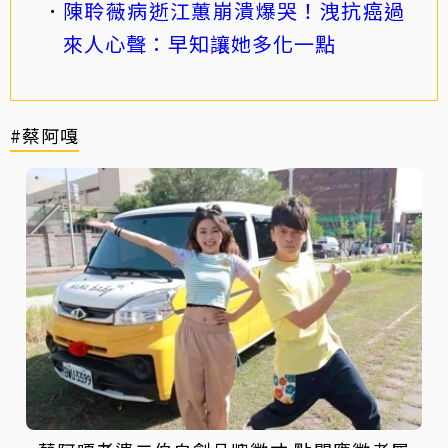
陳聆薇病逝江蕙崩潰爆哭！洩抗癌過
來人心聲：早知讓她多化一點
#蔡阿嘎