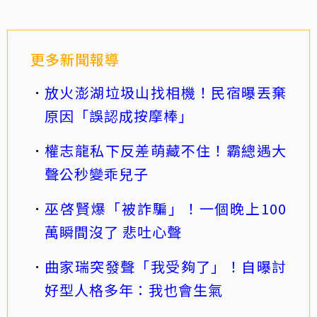
更多新聞報導
放火澎湖垃圾山找相機！民宿曝丟棄
原因「誤認成按摩棒」
權志龍私下反差萌藏不住！霸總遇大
聲公秒變乖兒子
巫啓賢爆「被詐騙」！一個晚上100
萬瞬間沒了 悲吐心聲
曲家瑞突發聲「我受夠了」！自曝討
好型人格多年：我也會生氣