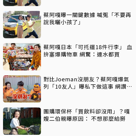
蔡阿嘎曝一關鍵數據 喊冤「不要再
說我曬小孩了」
蔡阿嘎日本「可托運18件行李」 血
拚塞爆購物車 網驚：連水都買
對比Joeman沒朋友？蔡阿嘎爆氣
列「10友人」曝私下做這事 網讚：
真朋友
團購環保杯「買飲料卻沒用」？嘎
嫂二伯親曝原因： 不想那麼給掰