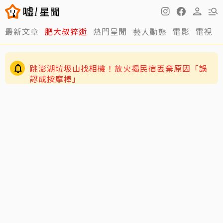
最新文章
肥大叔猝逝
熱門星聞
藝人動態
電影
電視
跳澎湖垃圾山找相機！放火揭民宿丟棄原因「誤
認成按摩棒」
離世前48小時還在直播！網紅「肥大叔」猝逝 暴
瘦粉絲疑「早覺得不對」