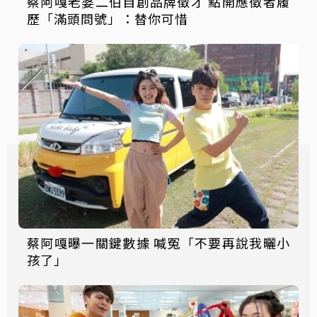
蔡阿嘎老婆二伯自創品牌徵才 點開應徵者履
歷「滿頭問號」：替你可惜
蔡阿嘎曝一關鍵數據 喊冤「不要再說我曬小
孩了」