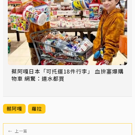
蔡阿嘎日本「可托運18件行李」 血拚塞爆購
物車 網驚：連水都買
蔡阿嘎
蘿拉
←
上一篇