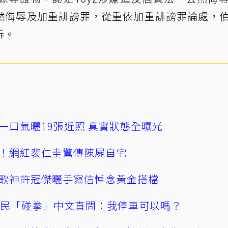
然侮辱及加重誹謗罪，從重依加重誹謗罪論處，
訴。
一口氣曬19張近照 真實狀態全曝光
！網紅裴仁圭驚傳陳屍自宅
歌神許冠傑曬手寫信悼念黃金搭檔
親民「碰拳」中文直問：我停車可以嗎？