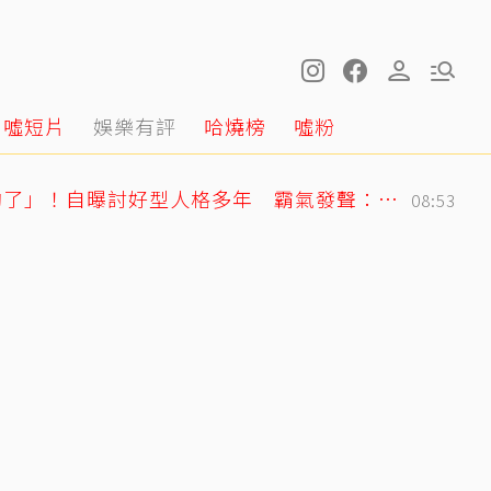
噓短片
娛樂有評
哈燒榜
噓粉
曲家瑞突發聲「我受夠了」！自曝討好型人格多年 霸氣發聲：我也會生氣
08:53