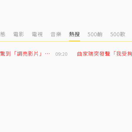
動態
電影
電視
音樂
熱搜
500齣
500歌
黃寅燁、惠利確認愛意深情熱吻！網友震驚到「調亮影片」細看舌吻過程
09:20