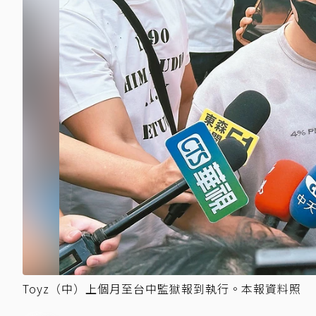
Toyz（中）上個月至台中監獄報到執行。本報資料照