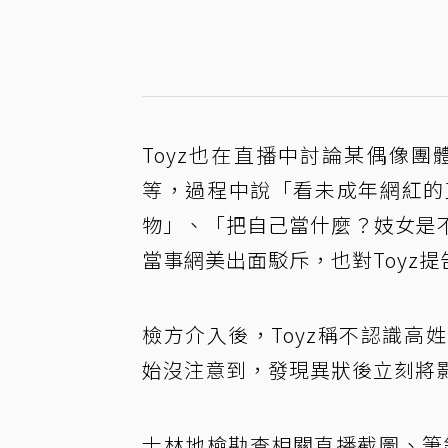
Toyz也在直播中討論某偶像
等，過程中說「看未成年網紅的
物」、「把自己當什麼？妓女是
當事網美出面駁斥，也對Toyz提
檢方介入後，Toyz稱不認識
始沒注意到，發現異狀後立刻將
士林地檢勘查相關直播截圖、筆